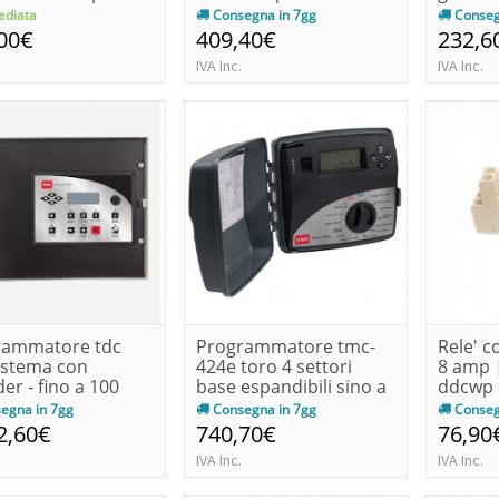
diata
Consegna in 7gg
Conseg
00€
409,40€
232,6
IVA Inc.
IVA Inc.
rammatore tdc
Programmatore tmc-
Rele' 
istema con
424e toro 4 settori
8 amp |
er - fino a 100
base espandibili sino a
ddcwp 
ri
24 ...
egna in 7gg
Consegna in 7gg
Conseg
2,60€
740,70€
76,90
IVA Inc.
IVA Inc.