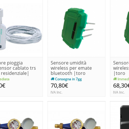
re pioggia
Sensore umidità
Sensor
ensor cablato trs
wireless per emate
wireles
 residenziale|
bluetooth |toro
|toro
diata
Consegna in 7gg
Immedi
0€
70,80€
68,30
IVA Inc.
IVA Inc.