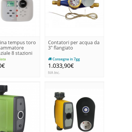
lina tempus toro
Contatori per acqua da
rammatore
3" flangiato
ziale 8 stazioni
ata
Consegna in 7gg
0€
1.033,90€
IVA Inc.