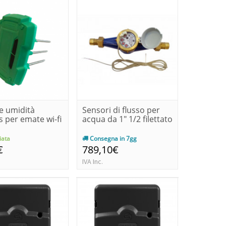
e umidità
Sensori di flusso per
s per emate wi-fi
acqua da 1" 1/2 filettato
ata
Consegna in 7gg
€
789,10€
IVA Inc.