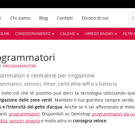
e
Chi siamo
Blog
Contatti
Dicono di noi
OLARI
CONDIZIONAMENTO
CALDAIE
ARREDO BAGNO
FILTRI
rogrammatori
PROGRAMMATORI
ammatori e centraline per irrigazione
mmatori, sensori, timer, centraline wifi e a batteria
a tutto ciò che di positivo può darci la tecnologia utilizzando que
rigazione delle zone verdi
. Mantieni il tuo giardino sempre verde,
 e l’intensità del getto d’acqua
. Anche se ti sei affezionato al meto
esti
programmatori
. Disponibili su Demshop
programmatori da ru
dità
,
sensori pioggia
e molto altro in
consegna veloce
.