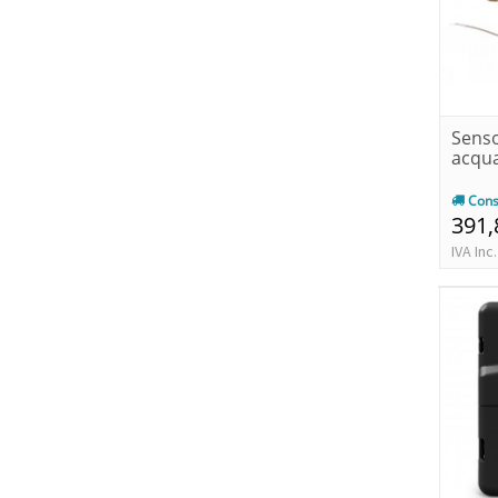
Senso
acqua
Cons
391,
IVA Inc.