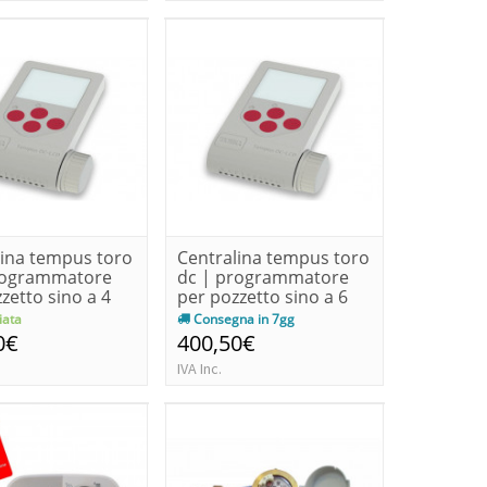
lina tempus toro
Centralina tempus toro
rogrammatore
dc | programmatore
zetto sino a 4
per pozzetto sino a 6
z...
ata
Consegna in 7gg
0€
400,50€
IVA Inc.