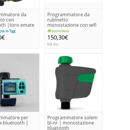
mmatore da
Programmatore da
tto con
rubinetto
oth |toro emate
monostazione con wifi
inclusa hub|toro...
na in 7gg
Immediata
0€
150,30€
IVA Inc.
mmatore per
Programmatore solem
a bluetooth |
bl-nr | monostazione
bluetooth