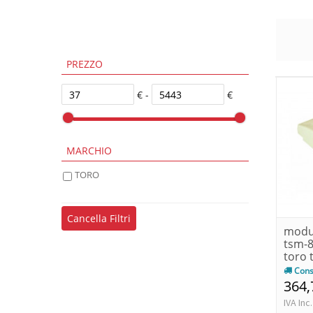
PREZZO
€ -
€
MARCHIO
TORO
Cancella Filtri
modul
tsm-8
toro
Cons
364,
IVA Inc.