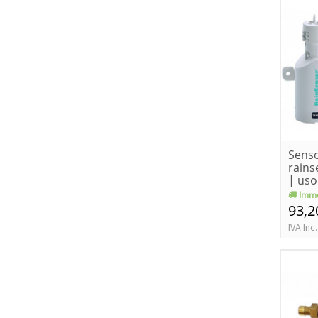
Senso
rains
| uso
toro
Imme
93,2
IVA Inc.