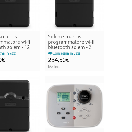
mart-is -
Solem smart-is -
mmatore wi-fi
programmatore wi-fi
th solem - 12
bluetooth solem - 2
..
stazioni
na in 7gg
Consegna in 7gg
0€
284,50€
IVA Inc.