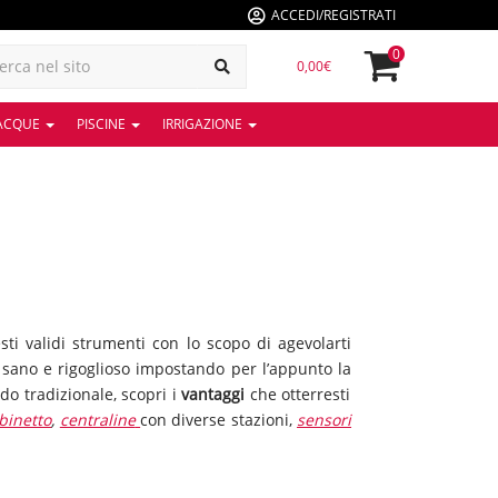
ACCEDI/REGISTRATI
0
0,00€
 ACQUE
PISCINE
IRRIGAZIONE
sti validi strumenti con lo scopo di agevolarti
 sano e rigoglioso impostando per l’appunto la
do tradizionale, scopri i
vantaggi
che otterresti
binetto
,
centraline
con diverse stazioni,
sensori