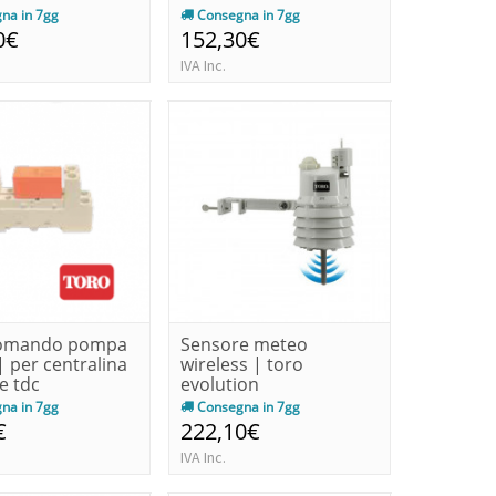
na in 7gg
Consegna in 7gg
0€
152,30€
IVA Inc.
comando pompa
Sensore meteo
 per centralina
wireless | toro
e tdc
evolution
na in 7gg
Consegna in 7gg
€
222,10€
IVA Inc.