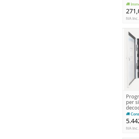
Imme
271,
IVA Inc.
Prog
per s
decod
setto
Cons
5.44
IVA Inc.