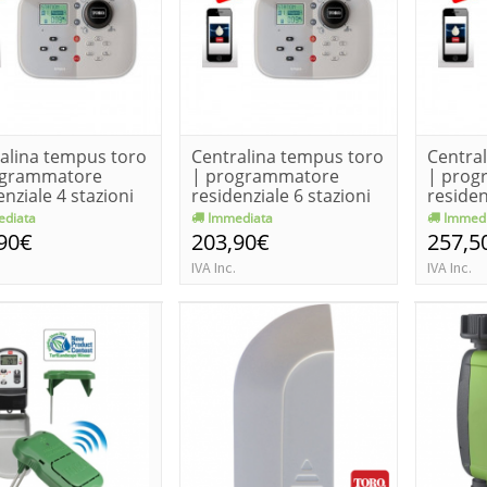
alina tempus toro
Centralina tempus toro
Centra
ogrammatore
| programmatore
| prog
enziale 4 stazioni
residenziale 6 stazioni
residen
diata
Immediata
Immedi
90€
203,90€
257,5
IVA Inc.
IVA Inc.