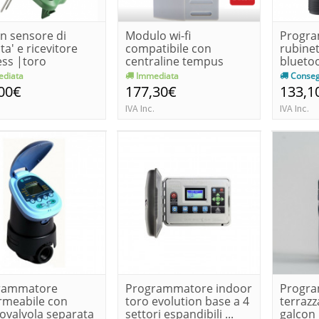
on sensore di
Modulo wi-fi
Progra
ta' e ricevitore
compatibile con
rubine
ess |toro
centraline tempus
blueto
|toro
diata
Immediata
Conseg
00€
177,30€
133,1
IVA Inc.
IVA Inc.
rammatore
Programmatore indoor
Progra
rmeabile con
toro evolution base a 4
terrazz
rovalvola separata
settori espandibili ...
galcon