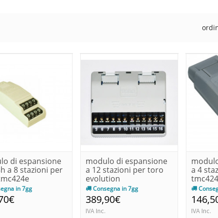
ordi
o di espansione
modulo di espansione
modulo
h a 8 stazioni per
a 12 stazioni per toro
a 4 sta
 tmc424e
evolution
tmc42
egna in 7gg
Consegna in 7gg
Conseg
70€
389,90€
146,5
IVA Inc.
IVA Inc.