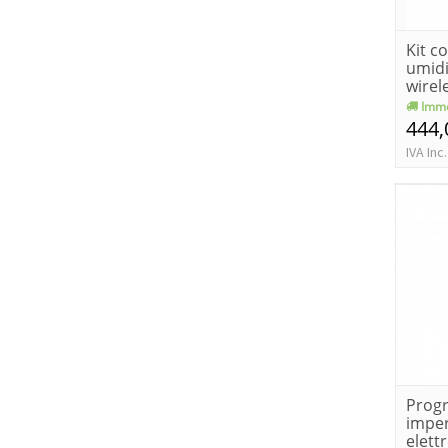
Kit c
umidi
wirel
Imme
444,
IVA Inc.
Prog
impe
elett