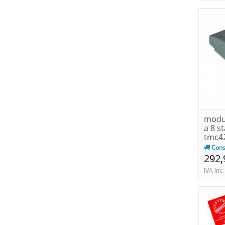
modul
a 8 s
tmc4
Cons
292,
IVA Inc.