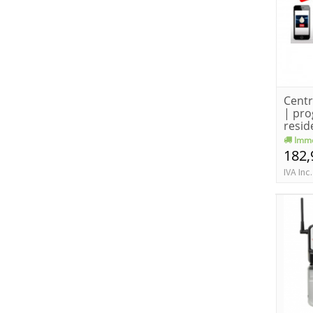
Centr
| pr
resid
Imme
182,
IVA Inc.