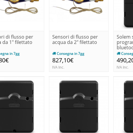
ri di flusso per
Sensori di flusso per
Solem s
 da 1" filettato
acqua da 2" filettato
progra
bluetoo
stazion.
egna in 7gg
Consegna in 7gg
Conseg
80€
827,10€
490,2
IVA Inc.
IVA Inc.