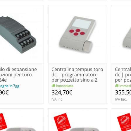
o di espansione
Centralina tempus toro
Centra
tazioni per toro
dc | programmatore
dc | p
24e
per pozzetto sino a 2
per poz
z...
z...
egna in 7gg
Immediata
Immedi
90€
324,70€
355,5
IVA Inc.
IVA Inc.