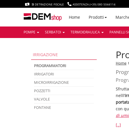
SI
DETRAZIONE FISCALE
ASSISTENZA (+39) 080 5044114
March
Home
Prodotti
POMPE
SERBATOI
TERMOIDRAULICA
PANNELLI S
p
IRRIGAZIONE
Home
PROGRAMMATORI
Progr
IRRIGATORI
Progra
MICROIRRIGAZIONE
Sfrutt
POZZETTI
nelll’
ir
VALVOLE
portata
FONTANE
con qu
di umi
[..]