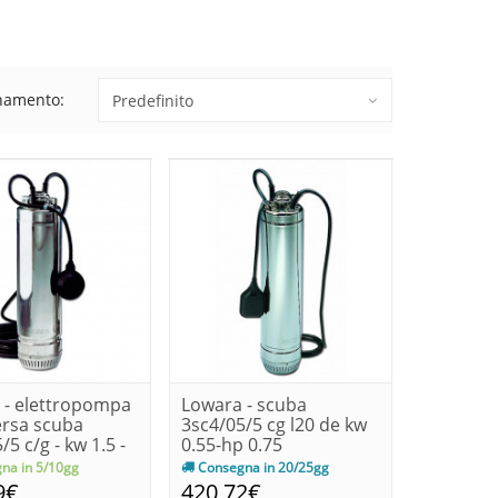
namento:
 - elettropompa
Lowara - scuba
rsa scuba
3sc4/05/5 cg l20 de kw
/5 c/g - kw 1.5 -
0.55-hp 0.75
na in 5/10gg
Consegna in 20/25gg
9€
420,72€