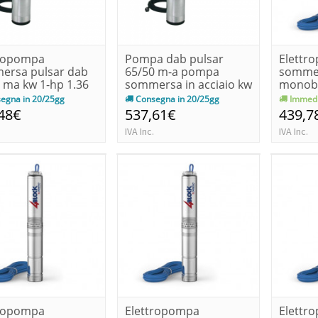
tropompa
Pompa dab pulsar
Elettr
ersa pulsar dab
65/50 m-a pompa
somme
 ma kw 1-hp 1.36
sommersa in acciaio kw
monobl
1.2-hp 1....
pedrol
egna in 20/25gg
Consegna in 20/25gg
Immedi
4block..
48€
537,61€
439,7
IVA Inc.
IVA Inc.
tropompa
Elettropompa
Elettr