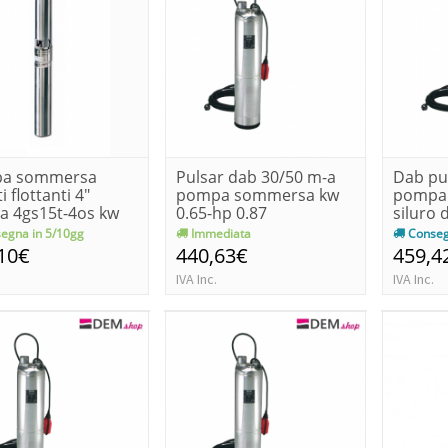
a sommersa
Pulsar dab 30/50 m-a
Dab pu
i flottanti 4"
pompa sommersa kw
pompa
a 4gs15t-4os kw
0.65-hp 0.87
siluro d
egna in 5/10gg
Immediata
Conseg
10€
440,63€
459,4
IVA Inc.
IVA Inc.