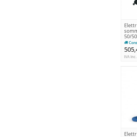
Elet
somm
50/50
Cons
505,
IVA Inc.
Elet