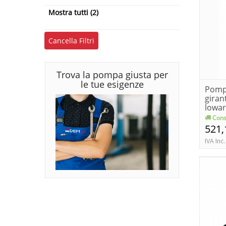
60 - 80
Mostra tutti (2)
80 - 100
Cancella Filtri
Trova la pompa giusta per
le tue esigenze
Pomp
girant
lowar
1...
Cons
521,
IVA Inc.