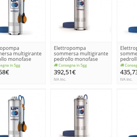
tropompa
Elettropompa
Elettr
ersa multigirante
sommersa multigirante
sommer
ollo monofase
pedrollo monofase
pedrol
/4-ge k...
upm 2/5 kw 1...
upm 2/5
egna in 5gg
Consegna in 5gg
Conseg
58€
392,51€
435,7
IVA Inc.
IVA Inc.