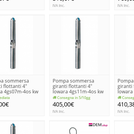
IVA Inc.
IVA Inc.
a sommersa
Pompa sommersa
Pompa
i flottanti 4"
giranti flottanti 4"
giranti 
ra 4gs07m-4os kw
lowara 4gs11m-4os kw
lowara
1....
1...
diata
Consegna in 5/10gg
Conseg
00€
405,00€
410,3
IVA Inc.
IVA Inc.