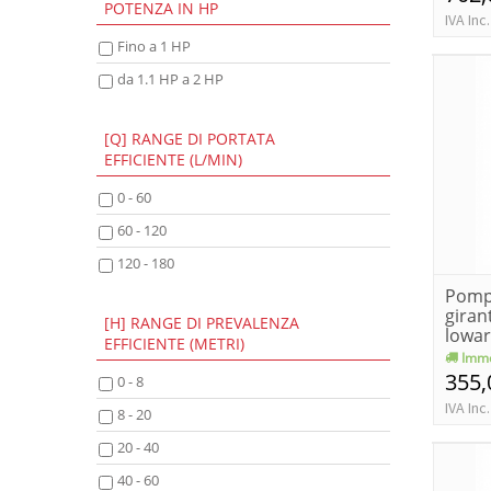
POTENZA IN HP
IVA Inc.
Fino a 1 HP
da 1.1 HP a 2 HP
[Q] RANGE DI PORTATA
EFFICIENTE (L/MIN)
0 - 60
60 - 120
120 - 180
Pomp
girant
[H] RANGE DI PREVALENZA
lowa
EFFICIENTE (METRI)
0....
Imme
355,
0 - 8
IVA Inc.
8 - 20
20 - 40
40 - 60