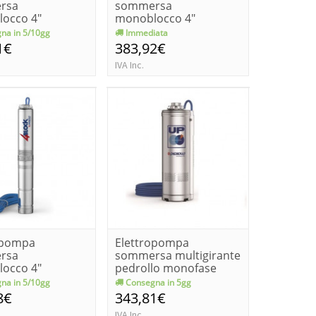
rsa
sommersa
occo 4"
monoblocco 4"
lo monofase
pedrollo monofase
na in 5/10gg
Immediata
.
4block...
1€
383,92€
IVA Inc.
opompa
Elettropompa
rsa
sommersa multigirante
occo 4"
pedrollo monofase
lo monofase
upm 2/2 kw 0...
na in 5/10gg
Consegna in 5gg
.
8€
343,81€
IVA Inc.