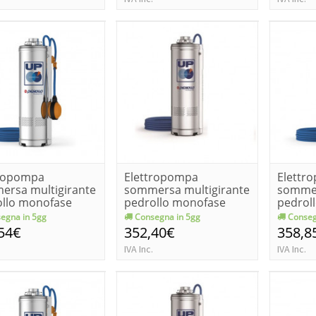
tropompa
Elettropompa
Elettr
ersa multigirante
sommersa multigirante
sommer
ollo monofase
pedrollo monofase
pedrol
/2-ge k...
upm 2/3 kw 0...
upm 2/3
egna in 5gg
Consegna in 5gg
Conseg
54€
352,40€
358,8
IVA Inc.
IVA Inc.