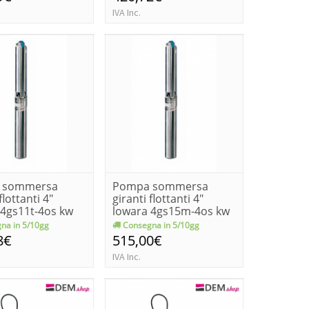
IVA Inc.
 sommersa
Pompa sommersa
flottanti 4"
giranti flottanti 4"
 4gs11t-4os kw
lowara 4gs15m-4os kw
1...
na in 5/10gg
Consegna in 5/10gg
8€
515,00€
IVA Inc.