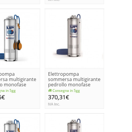
opompa
Elettropompa
sa multigirante
sommersa multigirante
lo monofase
pedrollo monofase
-ge k...
upm 2/4 kw 0...
na in 5gg
Consegna in 5gg
5€
370,31€
IVA Inc.