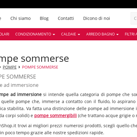
e
Chi siamo
Blog
Contatti
Dicono di noi
OLARI
CONDIZIONAMENTO
CALDAIE
ARREDO BAGNO
FILTRI
ompe sommerse
POMPE
POMPE SOMMERSE
PE SOMMERSE
 ad immersione
mpe ad immersione
si intende quella categoria di pompe che sono
 quelle pompe che, immerse a contatto con il fluido, lo aspiran
ica stabilita. Va fatta una distinzione delle pompe ad immersione 
da corpi solidi) e
pompe sommergibili
(che trattano acque grigie o ne
hop.it trovi ai migliori prezzi numerosi prodotti, scegli quello che 
 in poco tempo grazie alle nostre spedizioni rapide.