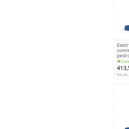
Elet
somm
pedr
upm 2
Cons
413,
IVA Inc.