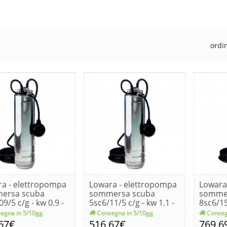
ordi
a - elettropompa
Lowara - elettropompa
Lowara
ersa scuba
sommersa scuba
somme
9/5 c/g - kw 0.9 -
5sc6/11/5 c/g - kw 1.1 -
8sc6/15
1....
2 ...
egna in 5/10gg
Consegna in 5/10gg
Conseg
67€
516,67€
769,6