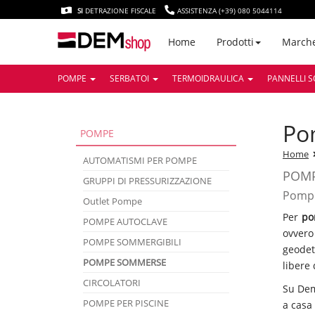
SI
DETRAZIONE FISCALE
ASSISTENZA (+39) 080 5044114
March
Home
Prodotti
POMPE
SERBATOI
TERMOIDRAULICA
PANNELLI S
p
POMPE
Home
AUTOMATISMI PER POMPE
POM
GRUPPI DI PRESSURIZZAZIONE
Pompe
Outlet Pompe
Per
po
POMPE AUTOCLAVE
ovvero
POMPE SOMMERGIBILI
geodet
POMPE SOMMERSE
libere 
CIRCOLATORI
Su DemS
POMPE PER PISCINE
a casa