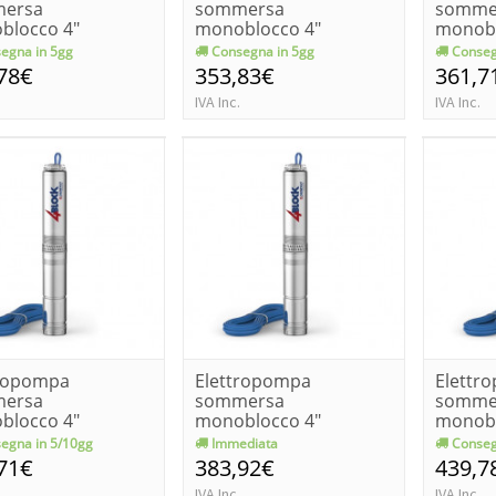
ersa
sommersa
somme
blocco 4"
monoblocco 4"
monobl
ollo monofase
pedrollo monofase
pedrol
egna in 5gg
Consegna in 5gg
Conseg
...
4block...
4block..
78€
353,83€
361,7
IVA Inc.
IVA Inc.
tropompa
Elettropompa
Elettr
ersa
sommersa
somme
blocco 4"
monoblocco 4"
monobl
ollo monofase
pedrollo monofase
pedrol
egna in 5/10gg
Immediata
Conseg
...
4block...
4block..
71€
383,92€
439,7
IVA Inc.
IVA Inc.