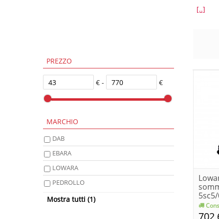
[..]
PREZZO
€ -
€
MARCHIO
DAB
EBARA
LOWARA
Lowar
PEDROLLO
somm
5sc5/0
WILO
Mostra tutti (1)
1....
Cons
702,