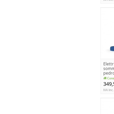
Elet
somm
pedr
upm 2
Cons
349,
IVA Inc.