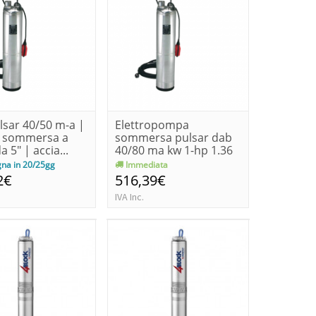
lsar 40/50 m-a |
Elettropompa
 sommersa a
sommersa pulsar dab
a 5" | accia...
40/80 ma kw 1-hp 1.36
na in 20/25gg
Immediata
2€
516,39€
IVA Inc.