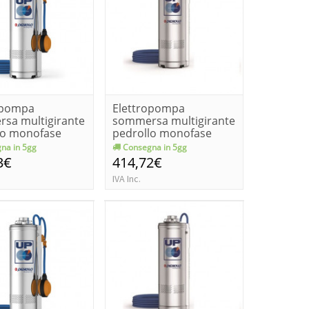
opompa
Elettropompa
sa multigirante
sommersa multigirante
lo monofase
pedrollo monofase
-ge k...
upm 2/6 kw 1...
na in 5gg
Consegna in 5gg
3€
414,72€
IVA Inc.