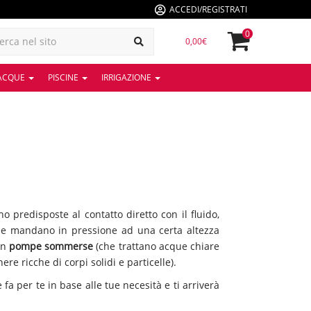
ACCEDI/REGISTRATI
0
0,00€
 ACQUE
PISCINE
IRRIGAZIONE
 predisposte al contatto diretto con il fluido,
o e mandano in pressione ad una certa altezza
in
pompe sommerse
(che trattano acque chiare
re ricche di corpi solidi e particelle).
fa per te in base alle tue necesità e ti arriverà