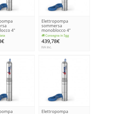
opompa
Elettropompa
rsa
sommersa
occo 4"
monoblocco 4"
lo monofase
pedrollo monofase
ata
Consegna in 5gg
.
4block...
8€
439,78€
IVA Inc.
opompa
Elettropompa