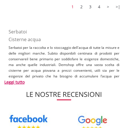
1
2
3
4
>
>|
Serbatoi
Cisterne acqua
Serbatoi per la raccolta e lo stoccaggio dell'acqua di tutte la misure e
delle migliori marche. Subito disponibili centinaia di prodotti per
conservareil bene primario per soddisfare le esigenze domestiche,
ma anche quelle industriali. Demshop offre una vasta scelta di
cisterne per acqua piovana a prezzi convenienti, utili sia per le
esigenze del privato che ha bisogno di accumulare l’acqua per
Leggi tutto
irrigare campi o alimentare la rete idrica domestica, che dell'idraulico
o del professionista che cerca prezzi convenienti e qualità nei prodotti
LE NOSTRE RECENSIONI
che acquista.
[..]
Vendita serbatoi
Demshop è l'ecommerce specializzato nella vendita di cisterne
d'acqua online dove comprare migliaia di articoli termoidraulici di