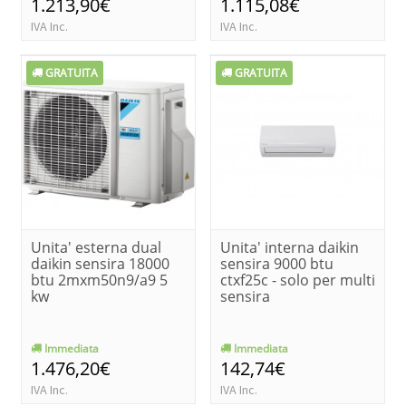
1.213,90€
1.115,08€
IVA Inc.
IVA Inc.
GRATUITA
GRATUITA
Unita' esterna dual
Unita' interna daikin
daikin sensira 18000
sensira 9000 btu
btu 2mxm50n9/a9 5
ctxf25c - solo per multi
kw
sensira
Immediata
Immediata
1.476,20€
142,74€
IVA Inc.
IVA Inc.