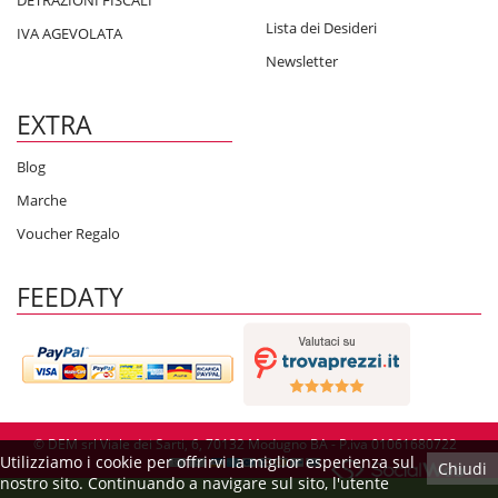
DETRAZIONI FISCALI
Lista dei Desideri
IVA AGEVOLATA
Newsletter
EXTRA
Blog
Marche
Voucher Regalo
FEEDATY
© DEM srl Viale dei Sarti, 6, 70132 Modugno BA - P.iva 01061680722
Utilizziamo i cookie per offrirvi la miglior esperienza sul
Chiudi
nostro sito. Continuando a navigare sul sito, l'utente