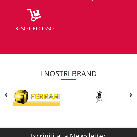
lascia intuire la stessa parola, quando si parla di dualsplit si potranno
collegare sino ad un max di 2 unità interne.
Si tratta della soluzione ideale per chi ha interesse a rinfrescare 2
camere distinte utilizzando il numero minore di unità possibile. Nel
RESO E RECESSO
caso dei
condizionatori
trial invece si potrà abbinare un ulteriore
unità all'interno, rispetto ad un inverter dual, raggiungendo un totale
di 3 unità collegate, ad un unica macchina esterna. Dal punto di vista
del desin e dell'estetica complessiva della casa, è ovvio che la scelta
di un condizionatore multisplit sia da preferire rispetto quella di un
monosplit. La visione di troppe unità all'esterno non piace ne ai
condomini, ne rende merito alla facciata del bel palazzo in cui abitate.
I NOSTRI BRAND
Anche se i costi dei condizionatori multi split con caratteristica
inverter sono generalmente più alti, è vero che su DemShop è
possibile trovare dei prezzi economici su i prodotti Vaillant ed
Hermann. Si tratta tra 2 dei migliori marchi di condizionatori multisplit
presenti sul mercato italiano che presentano una potenza nominale
della macchina effettiva, senza inganno.
Ti consigliamo di valutare molto bene in fase di acquisto il
dimensionamento dei condizionatori in maniera tale da scegliere un
multi split con un numero di BTU adeguato a raffreddare o riscaldare
Iscriviti alla Newsletter