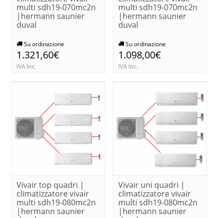
multi sdh19-070mc2n
multi sdh19-070mc2n
|hermann saunier
|hermann saunier
duval
duval
Su ordinazione
Su ordinazione
1.321,60€
1.098,00€
IVA Inc.
IVA Inc.
Vivair top quadri |
Vivair uni quadri |
climatizzatore vivair
climatizzatore vivair
multi sdh19-080mc2n
multi sdh19-080mc2n
|hermann saunier
|hermann saunier