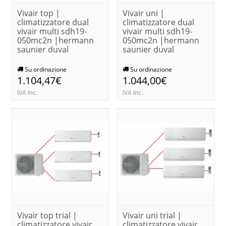
Vivair top |
Vivair uni |
climatizzatore dual
climatizzatore dual
vivair multi sdh19-
vivair multi sdh19-
050mc2n |hermann
050mc2n |hermann
saunier duval
saunier duval
Su ordinazione
Su ordinazione
1.104,47€
1.044,00€
IVA Inc.
IVA Inc.
Vivair top trial |
Vivair uni trial |
climatizzatore vivair
climatizzatore vivair