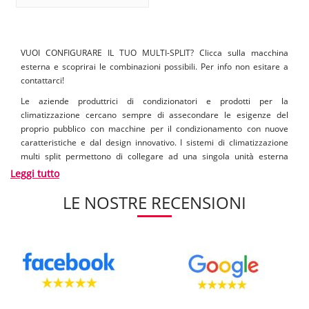
VUOI CONFIGURARE IL TUO MULTI-SPLIT? Clicca sulla macchina
esterna e scoprirai le combinazioni possibili. Per info non esitare a
contattarci!
Le aziende produttrici di condizionatori e prodotti per la
climatizzazione cercano sempre di assecondare le esigenze del
proprio pubblico con macchine per il condizionamento con nuove
caratteristiche e dal design innovativo. I sistemi di climatizzazione
multi split permettono di collegare ad una singola unità esterna
anche più unità all'interno. Questo metodo di produrre aria
Leggi tutto
condizionata permette di ridurre drasticamente il numero di
LE NOSTRE RECENSIONI
condizionatori in un ufficio o casa. Nei tradizionali sistemi di
condizionamento monosplit infatti, ad ogni unità d'aria posta
all'interno, andrà installata una unità d'aria all'esterno, dalla quale
espellere l'aria calda e la condensa. Anche gli split d'aria condizionata
possono disporre di pompa di calore che permetta di invertire la
funzione di emissione di aria fredda, con quella di un getto d'aria
calda.
[..]