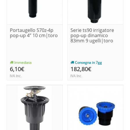
Portaugello 570z-4p
Serie ts90 irrigatore
pop-up 4” 10 cm|toro
pop-up dinamico
83mm 9 ugelli|toro
Immediata
Consegna in 7gg
6,10€
182,80€
IVA Inc.
IVA Inc.