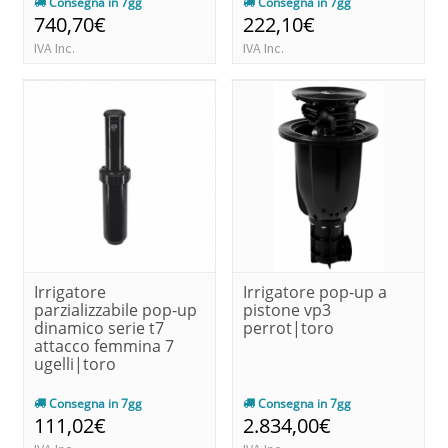
Consegna in 7gg
Consegna in 7gg
740,70€
222,10€
IVA Inc.
IVA Inc.
Irrigatore
Irrigatore pop-up a
parzializzabile pop-up
pistone vp3
dinamico serie t7
perrot|toro
attacco femmina 7
ugelli|toro
Consegna in 7gg
Consegna in 7gg
111,02€
2.834,00€