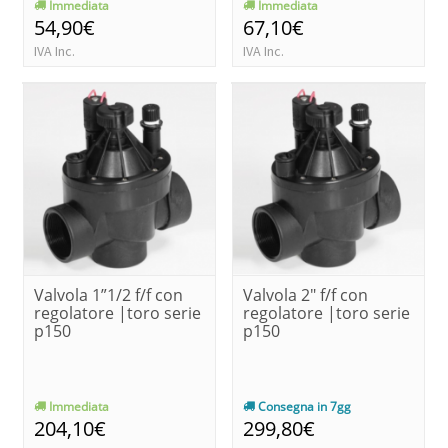
Immediata
Immediata
54,90€
67,10€
IVA Inc.
IVA Inc.
Valvola 1”1/2 f/f con
Valvola 2" f/f con
regolatore |toro serie
regolatore |toro serie
p150
p150
Immediata
Consegna in 7gg
204,10€
299,80€