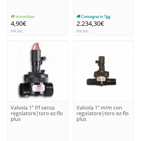
Immediata
Consegna in 7gg
4,90€
2.234,30€
IVA Inc.
IVA Inc.
Valvola 1” f/f senza
Valvola 1” m/m con
regolatore|toro ez-flo
regolatore|toro ez-flo
plus
plus