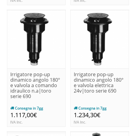
IVA Inc.
IVA Inc.
Irrigatore pop-up
Irrigatore pop-up
dinamico angolo 180°
dinamico angolo 180°
e valvola a comando
e valvola elettrica
idraulico n.a|toro
24v|toro serie 690
serie 690
Consegna in 7gg
Consegna in 7gg
1.117,00€
1.234,30€
IVA Inc.
IVA Inc.