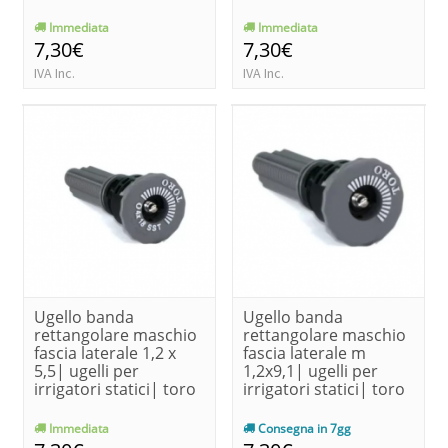
Immediata
Immediata
7,30€
7,30€
IVA Inc.
IVA Inc.
Ugello banda
Ugello banda
rettangolare maschio
rettangolare maschio
fascia laterale 1,2 x
fascia laterale m
5,5| ugelli per
1,2x9,1| ugelli per
irrigatori statici| toro
irrigatori statici| toro
Immediata
Consegna in 7gg