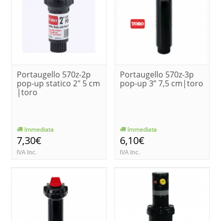
Portaugello 570z-2p
Portaugello 570z-3p
pop-up statico 2" 5 cm
pop-up 3” 7,5 cm|toro
|toro
Immediata
Immediata
7,30€
6,10€
IVA Inc.
IVA Inc.