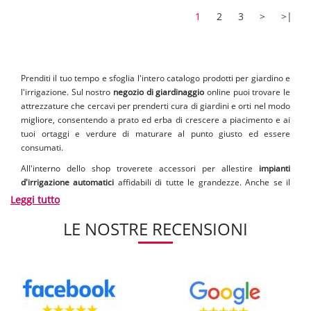
1
2
3
>
>|
Prenditi il tuo tempo e sfoglia l'intero catalogo prodotti per giardino e
l'irrigazione. Sul nostro
negozio di giardinaggio
online puoi trovare le
attrezzature che cercavi per prenderti cura di giardini e orti nel modo
migliore, consentendo a prato ed erba di crescere a piacimento e ai
tuoi ortaggi e verdure di maturare al punto giusto ed essere
consumati.
All'interno dello shop troverete accessori per allestire
impianti
d'irrigazione automatici
affidabili di tutte le grandezze. Anche se il
mondo dell'orticultura è variegato, su Demshop irrigazione troverai le
Leggi tutto
offerte sugli attrezzi per orto che renderanno ancora più completa la
LE NOSTRE RECENSIONI
tua passione per l'agricoltura. Sia che si tratti di piccoli impianti idrici
per
orti su balcone
o terrazzi, sia che si tratti di rifornire sotto il profilo
idrico appezzamenti di dimensioni più grandi, sul listino prezzi di
questa sezione troverete la soluzione più giusta alle vostre necessità
di farmer.
[..]