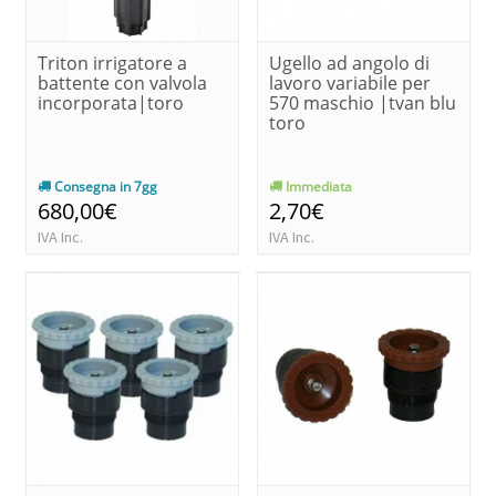
Triton irrigatore a
Ugello ad angolo di
battente con valvola
lavoro variabile per
incorporata|toro
570 maschio |tvan blu
toro
Consegna in 7gg
Immediata
680,00€
2,70€
IVA Inc.
IVA Inc.