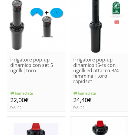
Irrigatore pop-up
Irrigatore pop-up
dinamico con set 5
dinamico t5-rs con
ugelli |toro
ugelli ed attacco 3/4”
femmina |toro
rapidset
Immediata
Immediata
22,00€
24,40€
IVA Inc.
IVA Inc.