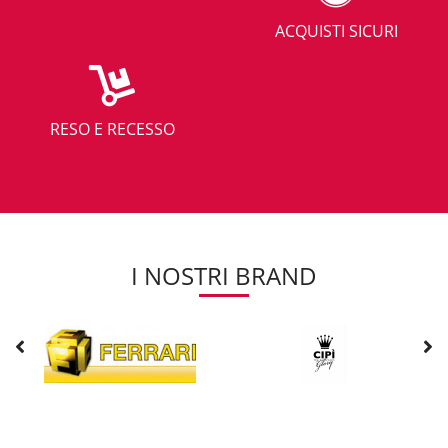
la pioggia scarseggia.
ACQUISTI SICURI
Sarebbe impossibile infatti coltivare interi campi agricoli solo con
l'
acqua piovana
e le anche delle semplici lattughe rischierebbero di
morire o di crescere male se non allestissimo un adeguato impianto
di irrigazione. Proteggere ortaggi esigenti dal punto di vista idrico,
come zucchine e angurie, con una pacciamatura di paglia e cippato
RESO E RECESSO
organico potrebbe non bastare, quando la siccità si prolunga per più
di una settimana e allora la necessità di installare un sistema di
irrigazione idoneo si fa più impellente.
Quando l'orto è più grande di 20 metri quadri dissetare le piantine
con un annaffiatoio diventa poco pratico e faticoso, soprattutto se si
hanno problemi alla schiena, e allora realizzare il giusto impianto per
irrigare il campo diventa necessario.
I NOSTRI BRAND
Tra i metodi più utilizzati, anche in ottica di risparmio idrico, vi è
l'irrigazione a goccia, ma non sempre questa risulta indicata quando
bisogna alimentare oltre 20
filari
coltivati e non si ha collegata
un'elettropompa in grado di garantire la giusta pressione per
raggiungere le colture più distanti.
Per valutare quale sia l'impianto d'irrigazione più giusto
bisognerebbe valutare attentamente situazione e calcolare dei fattori
importanti come:
portata e prevalenza
.