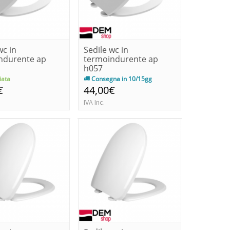
wc in
Sedile wc in
ndurente ap
termoindurente ap
h057
ata
Consegna in 10/15gg
€
44,00€
IVA Inc.