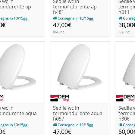
e wc in
Sedile wc in
Sedile 
oindurente ap
termoindurente ap
termoi
h481
h011
egna in 10/15gg
Consegna in 10/15gg
Conseg
0€
47,00€
38,00
IVA Inc.
IVA Inc.
e wc in
Sedile wc in
Sedile 
oindurente aqua
termoindurente aqua
termoi
h057
h306
egna in 10/15gg
Consegna in 10/15gg
Conseg
0€
47,00€
50,00