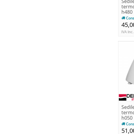
Sedil
term
h480
Cons
45,0
IVA Inc.
Sedil
term
h050
Cons
51,0