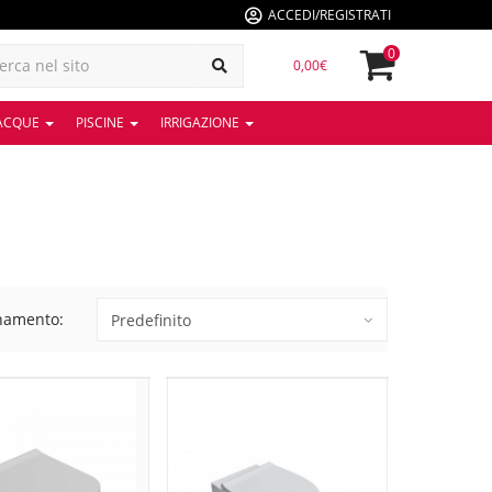
ACCEDI/REGISTRATI
0
0,00€
 ACQUE
PISCINE
IRRIGAZIONE
namento: