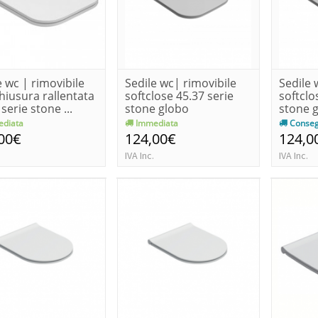
e wc | rimovibile
Sedile wc| rimovibile
Sedile 
hiusura rallentata
softclose 45.37 serie
softclo
serie stone ...
stone globo
stone 
diata
Immediata
Conseg
00€
124,00€
124,0
IVA Inc.
IVA Inc.