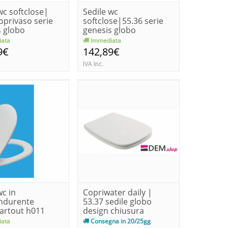
wc softclose|
Sedile wc
oprivaso serie
softclose|55.36 serie
s globo
genesis globo
ata
Immediata
9€
142,89€
IVA Inc.
wc in
Copriwater daily |
ndurente
53.37 sedile globo
artout h011
design chiusura
normale
ata
Consegna in 20/25gg