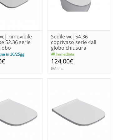
wc| rimovibile
Sedile wc|54.36
se 52.36 serie
coprivaso serie 4all
globo
globo chiusura
softclose
na in 20/25gg
Immediata
0€
124,00€
IVA Inc.