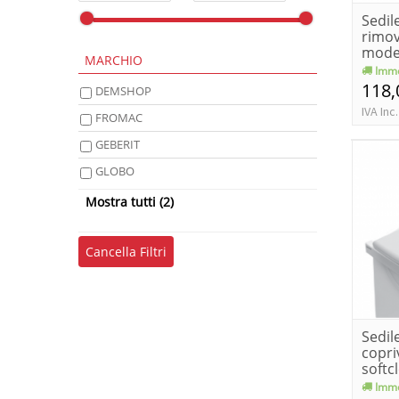
Sedil
rimov
mode
MARCHIO
Imme
118,
DEMSHOP
IVA Inc.
FROMAC
GEBERIT
GLOBO
SANIPLAST
Mostra tutti (2)
Sedili universali DEMSHOP
Cancella Filtri
Sedil
copri
softc
bagn
Imme