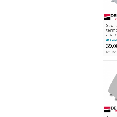
Sedil
term
anat
Cons
39,0
IVA Inc.