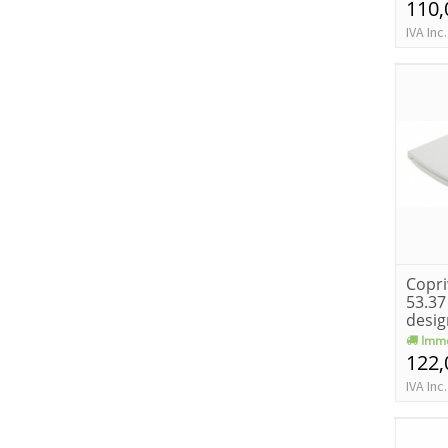
110,
IVA Inc.
Copri
53.37
desig
softc
Imme
122,
IVA Inc.