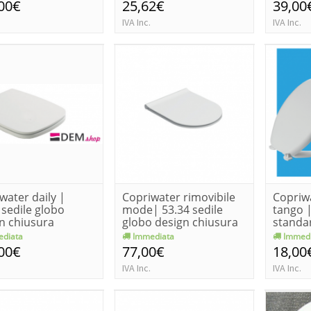
00€
25,62€
39,00
IVA Inc.
IVA Inc.
water daily |
Copriwater rimovibile
Copriw
 sedile globo
mode| 53.34 sedile
tango |
n chiusura
globo design chiusura
standar
lose
no...
diata
Immediata
Immedi
00€
77,00€
18,00
IVA Inc.
IVA Inc.