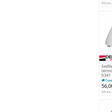
IVA Inc.
Sedil
term
h341
Cons
56,0
IVA Inc.