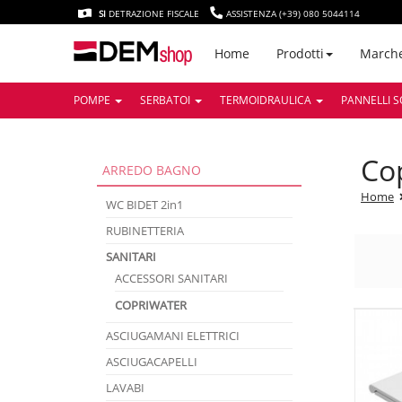
SI
DETRAZIONE FISCALE
ASSISTENZA (+39) 080 5044114
March
Home
Prodotti
POMPE
SERBATOI
TERMOIDRAULICA
PANNELLI S
c
ARREDO BAGNO
Home
WC BIDET 2in1
RUBINETTERIA
SANITARI
ACCESSORI SANITARI
COPRIWATER
ASCIUGAMANI ELETTRICI
ASCIUGACAPELLI
LAVABI