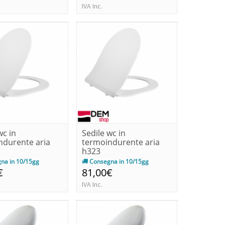
IVA Inc.
wc in
Sedile wc in
ndurente aria
termoindurente aria
h323
na in 10/15gg
Consegna in 10/15gg
€
81,00€
IVA Inc.