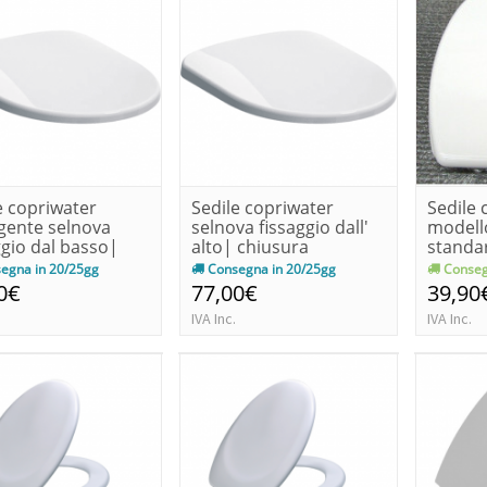
e copriwater
Sedile copriwater
Sedile 
gente selnova
selnova fissaggio dall'
modello
ggio dal basso|
alto| chiusura
standa
r...
rallenta...
egna in 20/25gg
Consegna in 20/25gg
Conseg
0€
77,00€
39,90
IVA Inc.
IVA Inc.