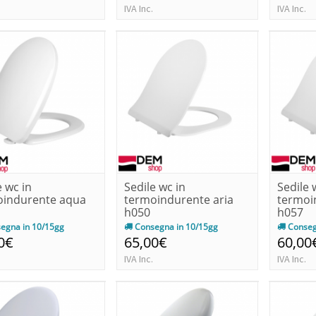
IVA Inc.
IVA Inc.
e wc in
Sedile wc in
Sedile 
oindurente aqua
termoindurente aria
termoi
h050
h057
egna in 10/15gg
Consegna in 10/15gg
Conseg
0€
65,00€
60,00
IVA Inc.
IVA Inc.