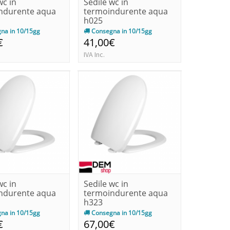
wc in
Sedile wc in
ndurente aqua
termoindurente aqua
h025
na in 10/15gg
Consegna in 10/15gg
€
41,00€
IVA Inc.
wc in
Sedile wc in
ndurente aqua
termoindurente aqua
h323
na in 10/15gg
Consegna in 10/15gg
€
67,00€