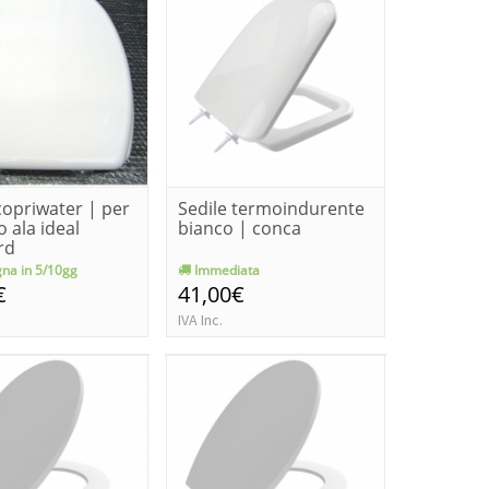
copriwater | per
Sedile termoindurente
 ala ideal
bianco | conca
rd
na in 5/10gg
Immediata
€
41,00€
IVA Inc.