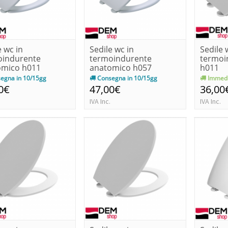
e wc in
Sedile wc in
Sedile 
oindurente
termoindurente
termoi
omico h011
anatomico h057
h011
egna in 10/15gg
Consegna in 10/15gg
Immedi
0€
47,00€
36,00
IVA Inc.
IVA Inc.