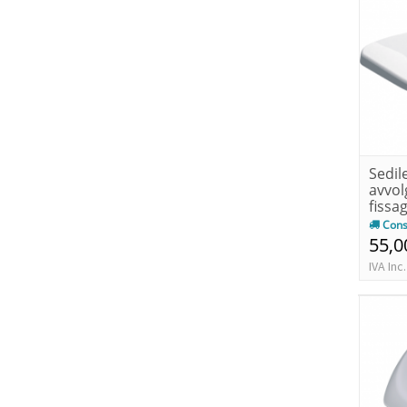
Sedil
avvol
fissa
chiusu
Cons
55,0
IVA Inc.