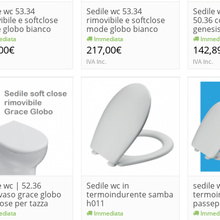
e wc 53.34
Sedile wc 53.34
Sedile 
ibile e softclose
rimovibile e softclose
50.36 c
 globo bianco
mode globo bianco
genesi
opaco
diata
Immediata
Immedi
00€
217,00€
142,8
IVA Inc.
IVA Inc.
e wc | 52.36
Sedile wc in
sedile 
vaso grace globo
termoindurente samba
termoi
lose per tazza
h011
passep
o
diata
Immediata
Immedi