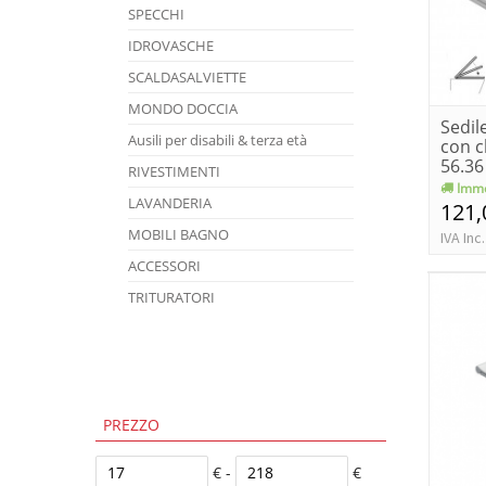
SPECCHI
IDROVASCHE
SCALDASALVIETTE
MONDO DOCCIA
Sedil
Ausili per disabili & terza età
con c
56.36 
RIVESTIMENTI
Imme
LAVANDERIA
121,
MOBILI BAGNO
IVA Inc.
ACCESSORI
TRITURATORI
PREZZO
€ -
€