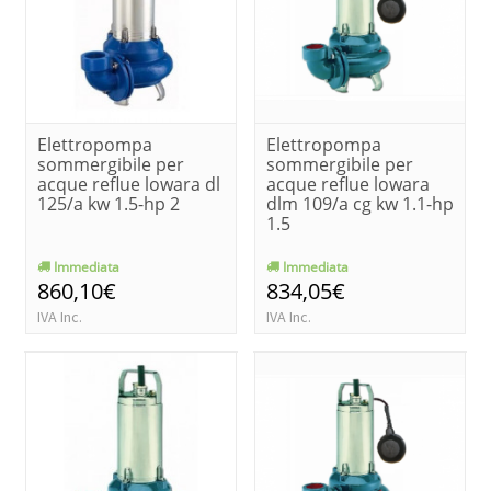
Elettropompa
Elettropompa
sommergibile per
sommergibile per
acque reflue lowara dl
acque reflue lowara
125/a kw 1.5-hp 2
dlm 109/a cg kw 1.1-hp
1.5
Immediata
Immediata
860,10€
834,05€
IVA Inc.
IVA Inc.