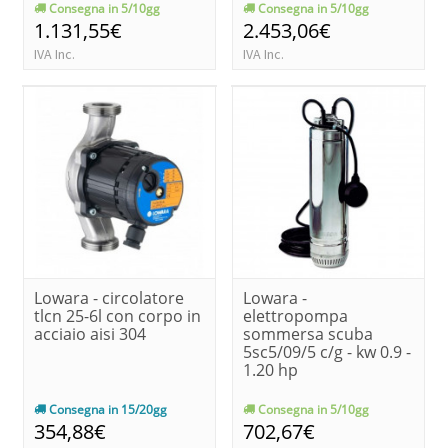
Consegna in 5/10gg
Consegna in 5/10gg
1.131,55€
2.453,06€
IVA Inc.
IVA Inc.
Lowara - circolatore
Lowara -
tlcn 25-6l con corpo in
elettropompa
acciaio aisi 304
sommersa scuba
5sc5/09/5 c/g - kw 0.9 -
1.20 hp
Consegna in 15/20gg
Consegna in 5/10gg
354,88€
702,67€