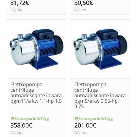
31,72€
30,50€
IVA Inc.
IVA Inc.
Elettropompa
Elettropompa
centrifuga
centrifuga
autoadescante lowara
autoadescante lowara
bgm11/a kw 1.1-hp 1,5
bgm5/a kw 0.55-hp
0.75
Consegna in 5/10gg
Consegna in 5/10gg
358,00€
201,00€
IVA Inc.
IVA Inc.