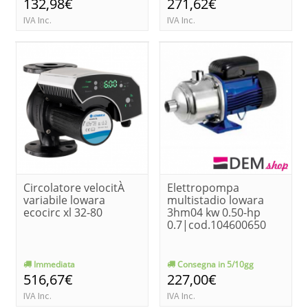
132,98€
271,62€
IVA Inc.
IVA Inc.
Circolatore velocitÀ
Elettropompa
variabile lowara
multistadio lowara
ecocirc xl 32-80
3hm04 kw 0.50-hp
0.7|cod.104600650
Immediata
Consegna in 5/10gg
516,67€
227,00€
IVA Inc.
IVA Inc.