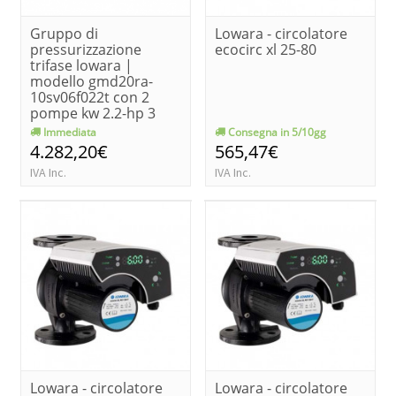
Gruppo di
Lowara - circolatore
pressurizzazione
ecocirc xl 25-80
trifase lowara |
modello gmd20ra-
10sv06f022t con 2
pompe kw 2.2-hp 3
Immediata
Consegna in 5/10gg
4.282,20€
565,47€
IVA Inc.
IVA Inc.
Lowara - circolatore
Lowara - circolatore