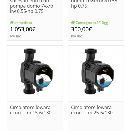
sollevamento con
domo 10vx/b kw 0.55-
pompa domo 7vx/b
hp 0.75
kw 0.55-hp 0.75
Immediata
Consegna in 5/10gg
1.053,00€
350,00€
IVA Inc.
IVA Inc.
Circolatore lowara
Circolatore lowara
ecocirc m 15-6/130
ecocirc m 25-6/130