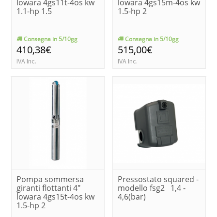
lowara 4gs11t-4os kw
lowara 4gs15m-4os kw
1.1-hp 1.5
1.5-hp 2
Consegna in 5/10gg
Consegna in 5/10gg
410,38€
515,00€
IVA Inc.
IVA Inc.
Pompa sommersa
Pressostato squared -
giranti flottanti 4"
modello fsg2 1,4 -
lowara 4gs15t-4os kw
4,6(bar)
1.5-hp 2