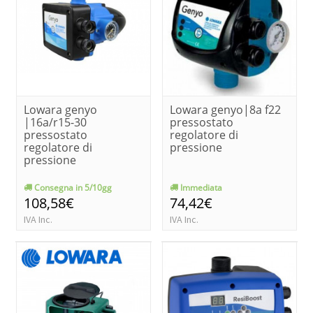
Lowara genyo
Lowara genyo|8a f22
|16a/r15-30
pressostato
pressostato
regolatore di
regolatore di
pressione
pressione
Consegna in 5/10gg
Immediata
108,58€
74,42€
IVA Inc.
IVA Inc.