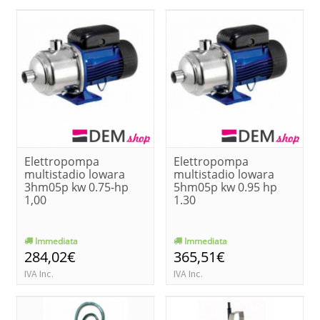
Elettropompa
Elettropompa
multistadio lowara
multistadio lowara
3hm05p kw 0.75-hp
5hm05p kw 0.95 hp
1,00
1.30
Immediata
Immediata
284,02€
365,51€
IVA Inc.
IVA Inc.