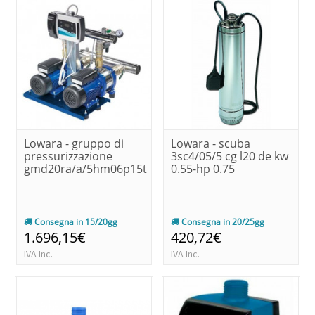
Lowara - gruppo di
Lowara - scuba
pressurizzazione
3sc4/05/5 cg l20 de kw
gmd20ra/a/5hm06p15t
0.55-hp 0.75
Consegna in 15/20gg
Consegna in 20/25gg
1.696,15€
420,72€
IVA Inc.
IVA Inc.