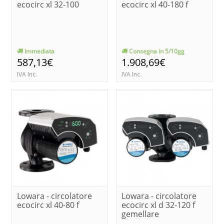
ecocirc xl 32-100
ecocirc xl 40-180 f
Immediata
Consegna in 5/10gg
587,13€
1.908,69€
IVA Inc.
IVA Inc.
Lowara - circolatore
Lowara - circolatore
ecocirc xl 40-80 f
ecocirc xl d 32-120 f
gemellare