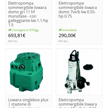
Elettropompa
Elettropompa
sommergibile lowara
sommergibile lowara
domo gri 11 hf
domo 7vx/b kw 0.55-
monofase - con
hp 0.75
galleggiante kw 1.1-hp
1.5
Consegna in 5/10gg
Immediata
693,81€
290,00€
IVA Inc.
IVA Inc.
Lowara singlebox plus
Elettropompa
| stazione di
sommergibile lowara