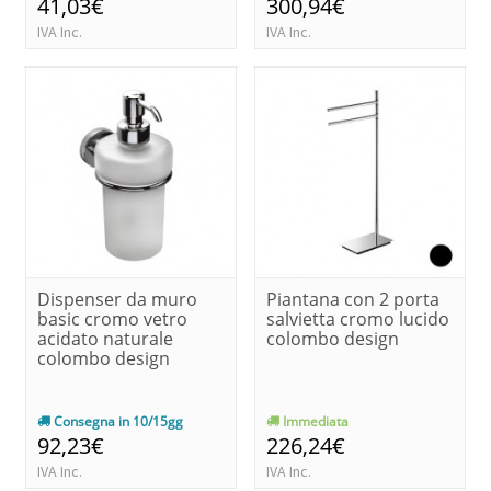
41,03€
300,94€
IVA Inc.
IVA Inc.
Dispenser da muro
Piantana con 2 porta
basic cromo vetro
salvietta cromo lucido
acidato naturale
colombo design
colombo design
Consegna in 10/15gg
Immediata
92,23€
226,24€
IVA Inc.
IVA Inc.