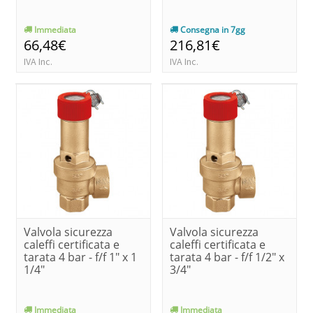
Immediata
Consegna in 7gg
66,48€
216,81€
IVA Inc.
IVA Inc.
Valvola sicurezza
Valvola sicurezza
caleffi certificata e
caleffi certificata e
tarata 4 bar - f/f 1" x 1
tarata 4 bar - f/f 1/2" x
1/4"
3/4"
Immediata
Immediata