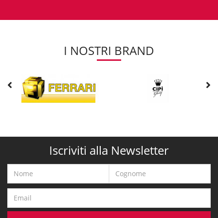
comodamente sul divano non è stato mai più facile di così perchè
basta un solo click
. Affidati a noi e scegli
qualità made in Italy
,
stile
e
risparmio
per il tuo arredo bagno.
I NOSTRI BRAND
Approfitta degli sconti DemShop
Sfoglia il nostro
catalogo online
e affidati a noi per i tuoi acquisti
intelligenti! Il
nostro team
è composto da esperti nel settore in grado
di darti tutte le informazioni che necessiti!.Non perderti le nostre
offerte e approfitta delle spedizioni rapide in tutta Italia.
Se necessiti di ulteriori informazioni non esitare a
contattarci
ti
risponderemo il più presto possibile!.
Iscriviti alla Newsletter