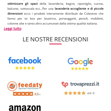
ottimizzare gli spazi
della lavanderia, bagno, ripostiglio, cucina,
balcone, sottoscala ecc…Per una
lavanderia accogliente e di piccole
dimensioni
ecco i prodotti interamente distribuiti da Colavene che
fanno per te: box per lavatrice, portaoggetti, pensili, mobiletti,
colonne alte e tanto altro accumunati dalla ottima qualità italiana.
Leggi tutto
[..]
LE NOSTRE RECENSIONI
Questi mobili sono una vera e propria garanzia poichè
facili da
montare
,
facili da pulire
, ti aiutano a
mantenere la stanza in ordine
e
a
conservare
i detersivi in sicurezza.
Ricerca sul nostro shop online ciò che meglio si adatta alle tue
esigenze e approfitta degli
sconti
e delle
spedizioni rapide
.
Mobili, colonne, pensili, portaoggetti, lavatoi, vasca
su box contenitore, ripiani porta lavatrici, box
porta lavatrici
Differenti articoli e differenti misure
, creati per agevolarti nella scelta
senza dover fare ulteriori aggiusti
. Sfrutta tutto lo spazio disponibile,
rendi efficiente la tua lavanderia. Ad esempio puoi acquistare un
box
porta lavatrice
(con o senza serrandina) sfruttando lo spazio creato
sulla superficie per appoggiare oggetti oppure la comoda vasca con