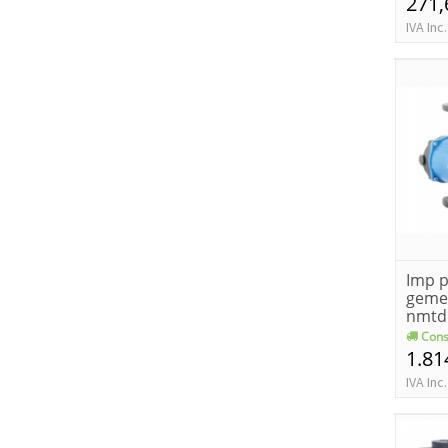
271,
IVA Inc.
Imp p
gemel
nmtd
Cons
1.81
IVA Inc.