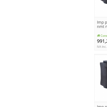
Imp p
nmt m
Cons
991,
IVA Inc.
Imp p