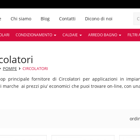
e
Chi siamo
Blog
Contatti
Dicono di noi
OLARI
CONDIZIONAMENTO
CALDAIE
ARREDO BAGNO
FILTRI
rcolatori
POMPE
CIRCOLATORI
p principale fornitore di Circolatori per applicazioni in impi
ri marche ai prezzi piu’ economici che puoi trovare on-line, con u
ordi