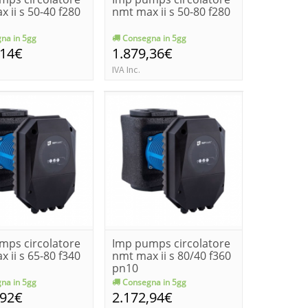
 ii s 50-40 f280
nmt max ii s 50-80 f280
na in 5gg
Consegna in 5gg
,14€
1.879,36€
IVA Inc.
mps circolatore
Imp pumps circolatore
 ii s 65-80 f340
nmt max ii s 80/40 f360
pn10
na in 5gg
Consegna in 5gg
,92€
2.172,94€