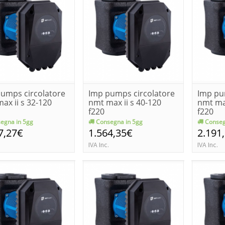
umps circolatore
Imp pumps circolatore
Imp pu
ax ii s 32-120
nmt max ii s 40-120
nmt max
f220
f220
egna in 5gg
Consegna in 5gg
Conseg
7,27€
1.564,35€
2.191
IVA Inc.
IVA Inc.