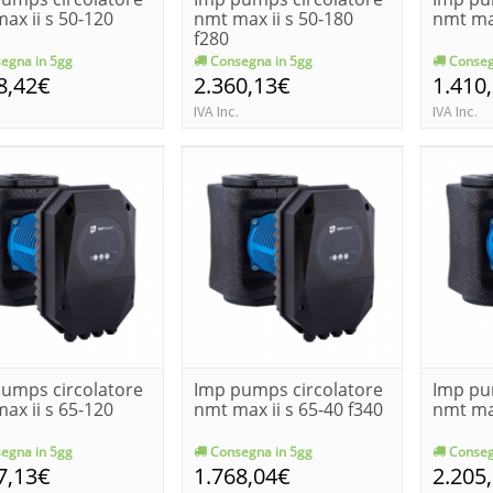
ax ii s 50-120
nmt max ii s 50-180
nmt max
f280
egna in 5gg
Consegna in 5gg
Conseg
8,42€
2.360,13€
1.410
IVA Inc.
IVA Inc.
umps circolatore
Imp pumps circolatore
Imp pu
ax ii s 65-120
nmt max ii s 65-40 f340
nmt max
egna in 5gg
Consegna in 5gg
Conseg
7,13€
1.768,04€
2.205