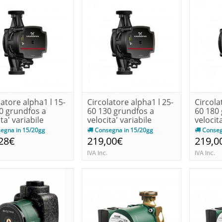
latore alpha1 l 15-
Circolatore alpha1 l 25-
Circola
0 grundfos a
60 130 grundfos a
60 180
ta' variabile
velocita' variabile
velocita
egna in 15/20gg
Consegna in 15/20gg
Conseg
28€
219,00€
219,0
IVA Inc.
IVA Inc.