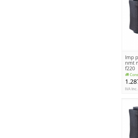
Imp p
nmt m
f220
Cons
1.28
IVA Inc.