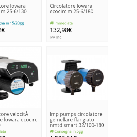
tore lowara
Circolatore lowara
c m 25-6/130
ecocirc m 25-6/180
na in 15/20gg
Immediata
2€
132,98€
IVA Inc.
tore velocitÀ
Imp pumps circolatore
le lowara ecocirc
gemellare flangiato
0
nmtd smart 32/100-180
ata
Consegna in 5gg