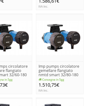
7€
1.586,61€
IVA Inc.
mps circolatore
Imp pumps circolatore
re flangiato
gemellare flangiato
mart 32/60-180
nmtd smart 32/80-180
na in 5gg
Consegna in 5gg
,73€
1.510,75€
IVA Inc.