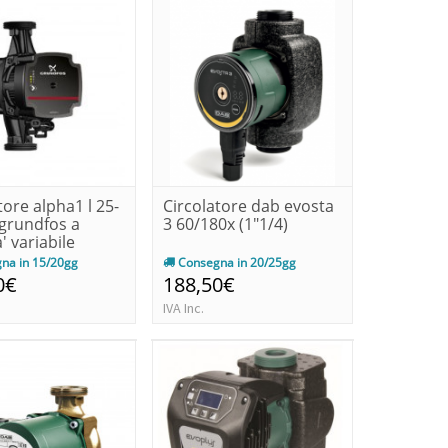
tore alpha1 l 25-
Circolatore dab evosta
 grundfos a
3 60/180x (1"1/4)
' variabile
na in 15/20gg
Consegna in 20/25gg
0€
188,50€
IVA Inc.