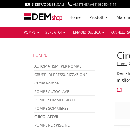
SI
DETRAZIONE FISCALE
ASSISTENZA (+39) 080 5044114
March
Home
Prodotti
POMPE
SERBATOI
TERMOIDRAULICA
PANNELLI S
ci
POMPE
Home
AUTOMATISMI PER POMPE
Demsho
GRUPPI DI PRESSURIZZAZIONE
miglio
Outlet Pompe
[..]
POMPE AUTOCLAVE
POMPE SOMMERGIBILI
POMPE SOMMERSE
CIRCOLATORI
POMPE PER PISCINE