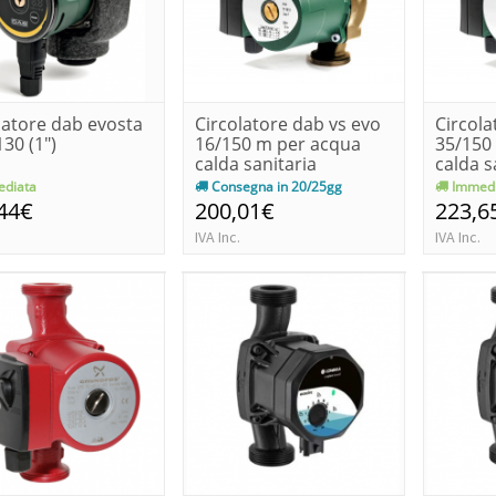
latore dab evosta
Circolatore dab vs evo
Circola
130 (1")
16/150 m per acqua
35/150
calda sanitaria
calda s
diata
Consegna in 20/25gg
Immedi
44€
200,01€
223,6
IVA Inc.
IVA Inc.