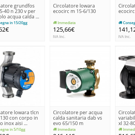
latore grundfos
Circolatore lowara
Circola
5-40 n 230 v per
ecocirc m 15-6/130
ecocir
olo acqua calda ...
egna in 15/20gg
Immediata
Conseg
62€
125,66€
141,1
IVA Inc.
IVA Inc.
latore lowara tlcn
Circolatore per acqua
Circola
/130 con corpo in
calda sanitaria dab vs
variabi
o inox aisi ...
evo 65/150 m
xl 32-8
egna in 5/10gg
Immediata
Immedi