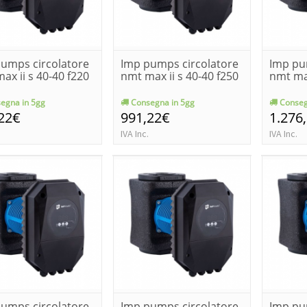
umps circolatore
Imp pumps circolatore
Imp pu
ax ii s 40-40 f220
nmt max ii s 40-40 f250
nmt max
egna in 5gg
Consegna in 5gg
Conseg
22€
991,22€
1.276
IVA Inc.
IVA Inc.
umps circolatore
Imp pumps circolatore
Imp pu