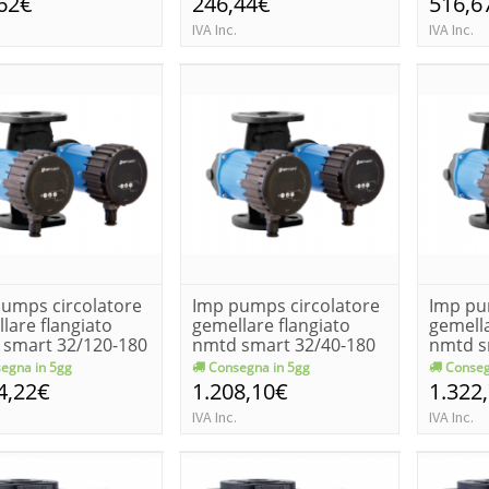
62€
246,44€
516,6
IVA Inc.
IVA Inc.
umps circolatore
Imp pumps circolatore
Imp pu
lare flangiato
gemellare flangiato
gemella
 smart 32/120-180
nmtd smart 32/40-180
nmtd s
egna in 5gg
Consegna in 5gg
Conseg
4,22€
1.208,10€
1.322
IVA Inc.
IVA Inc.