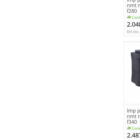
nmt m
f280
Cons
2.04
IVA Inc.
Imp p
nmt m
f340
Cons
2.48