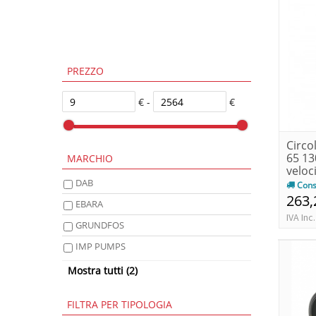
PREZZO
€ -
€
Circo
65 13
MARCHIO
veloci
DAB
Cons
263,
EBARA
IVA Inc.
GRUNDFOS
IMP PUMPS
LOWARA
Mostra tutti (2)
WILO
FILTRA PER TIPOLOGIA