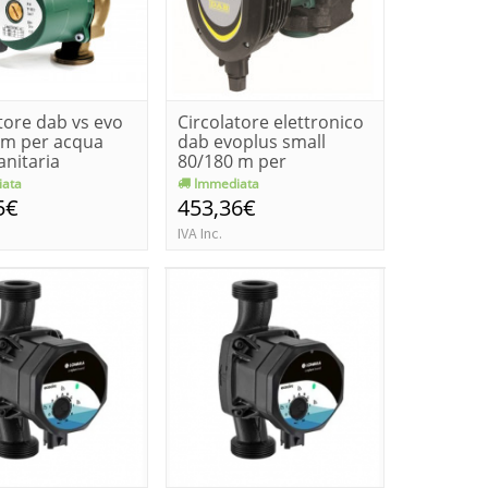
tore dab vs evo
Circolatore elettronico
 m per acqua
dab evoplus small
anitaria
80/180 m per
riscaldame...
ata
Immediata
5€
453,36€
IVA Inc.