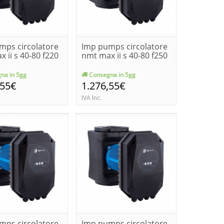
mps circolatore
Imp pumps circolatore
 ii s 40-80 f220
nmt max ii s 40-80 f250
na in 5gg
Consegna in 5gg
,55€
1.276,55€
IVA Inc.
mps circolatore
Imp pumps circolatore