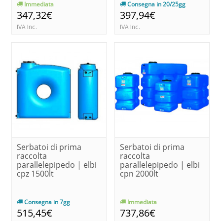
Immediata
Consegna in 20/25gg
347,32€
397,94€
IVA Inc.
IVA Inc.
Serbatoi di prima
Serbatoi di prima
raccolta
raccolta
parallelepipedo | elbi
parallelepipedo | elbi
cpz 1500lt
cpn 2000lt
Consegna in 7gg
Immediata
515,45€
737,86€