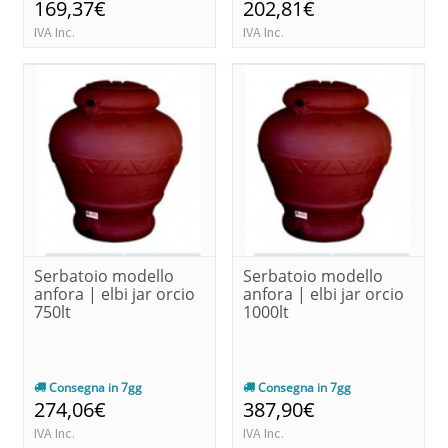
169,37€
202,81€
IVA Inc.
IVA Inc.
Serbatoio modello
Serbatoio modello
anfora | elbi jar orcio
anfora | elbi jar orcio
750lt
1000lt
Consegna in 7gg
Consegna in 7gg
274,06€
387,90€
IVA Inc.
IVA Inc.