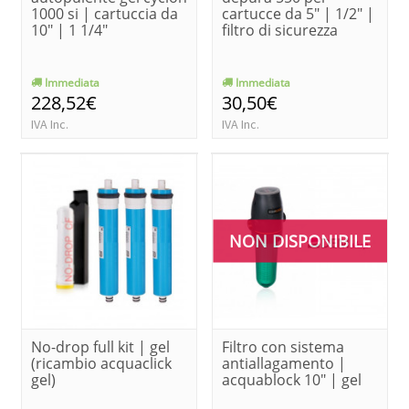
1000 si | cartuccia da
cartucce da 5" | 1/2" |
10" | 1 1/4"
filtro di sicurezza
Immediata
Immediata
228,52€
30,50€
IVA Inc.
IVA Inc.
NON DISPONIBILE
No-drop full kit | gel
Filtro con sistema
(ricambio acquaclick
antiallagamento |
gel)
acquablock 10" | gel