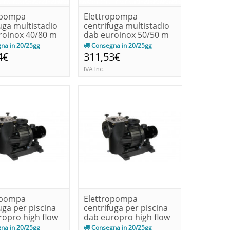
opompa
Elettropompa
uga multistadio
centrifuga multistadio
roinox 40/80 m
dab euroinox 50/50 m
...
ie2 kw 1...
na in 20/25gg
Consegna in 20/25gg
4€
311,53€
IVA Inc.
opompa
Elettropompa
uga per piscina
centrifuga per piscina
ropro high flow
dab europro high flow
...
750t kw...
na in 20/25gg
Consegna in 20/25gg