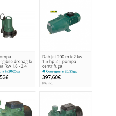
pompa
Dab jet 200 m ie2 kw
gibile drenag fx
1.5-hp 2 | pompa
a [kw 1.8 - 2.4
centrifuga
autoadescante
na in 20/25gg
Consegna in 20/25gg
,52€
397,60€
IVA Inc.