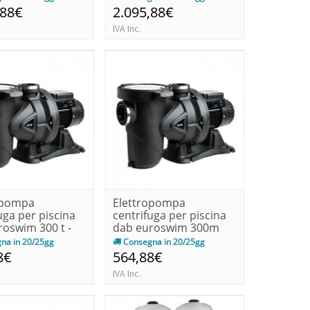
,88€
2.095,88€
IVA Inc.
opompa
Elettropompa
uga per piscina
centrifuga per piscina
roswim 300 t -
dab euroswim 300m
...
ie2 kw 1.8-...
na in 20/25gg
Consegna in 20/25gg
8€
564,88€
IVA Inc.