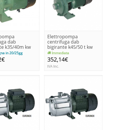
opompa
Elettropompa
uga dab
centrifuga dab
nte k35/40m kw
bigirante k45/50 t kw
p1
1.1-hp 1.5 trif...
na in 20/25gg
Immediata
2€
352,14€
IVA Inc.