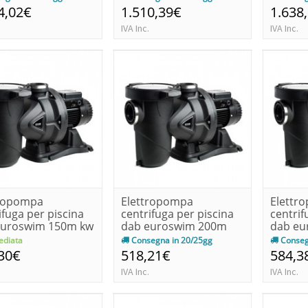
4,02€
1.510,39€
1.638
IVA Inc.
IVA Inc.
tropompa
Elettropompa
Elettr
ifuga per piscina
centrifuga per piscina
centrif
euroswim 150m kw
dab euroswim 200m
dab eu
 1...
ie2 kw 1.4-...
ie3 kw 2
diata
Consegna in 20/25gg
Conseg
30€
518,21€
584,3
IVA Inc.
IVA Inc.