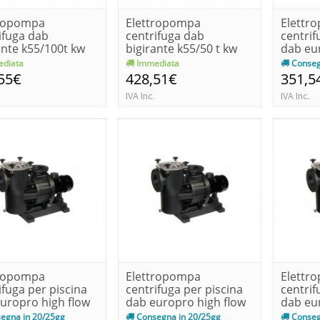
tropompa
Elettropompa
Elettr
ifuga dab
centrifuga dab
centrif
ante k55/100t kw
bigirante k55/50 t kw
dab eu
 3 trifas...
1.85-hp 2.5 tri...
ie2 kw 1
diata
Immediata
Conseg
55€
428,51€
351,5
IVA Inc.
IVA Inc.
tropompa
Elettropompa
Elettr
ifuga per piscina
centrifuga per piscina
centrif
uropro high flow
dab europro high flow
dab eu
w...
400t kw...
550t kw
egna in 20/25gg
Consegna in 20/25gg
Conseg