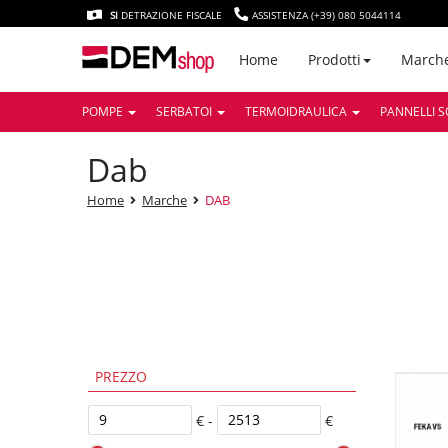
SI
DETRAZIONE FISCALE
ASSISTENZA (+39) 080 5044114
March
Home
Prodotti
POMPE
SERBATOI
TERMOIDRAULICA
PANNELLI S
dab
Home
Marche
DAB
PREZZO
€ -
€