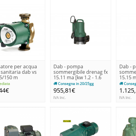
latore per acqua
Dab - pompa
Dab - 
 sanitaria dab vs
sommergibile drenag fx
sommer
65/150 m
15.11 ma [kw 1.2 - 1.6
15.15 m
hp]
hp]
diata
Consegna in 20/25gg
Conseg
44€
955,81€
1.125
IVA Inc.
IVA Inc.