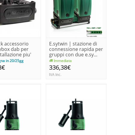
ck accessorio
E.sytwin | stazione di
sybox dab per
connessione rapida per
tallazione piu'
gruppi con due e.sy...
na in 20/25gg
Immediata
8€
336,38€
IVA Inc.