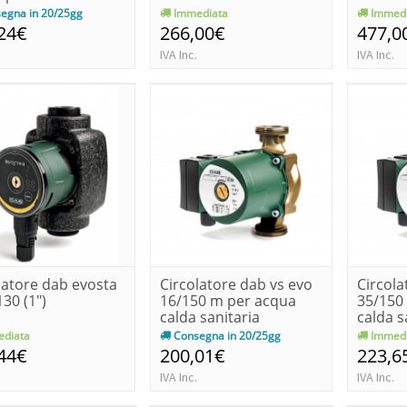
pumps [
egna in 20/25gg
Immediata
Immedi
24€
266,00€
477,0
IVA Inc.
IVA Inc.
latore dab evosta
Circolatore dab vs evo
Circola
130 (1")
16/150 m per acqua
35/150
calda sanitaria
calda s
diata
Consegna in 20/25gg
Immedi
44€
200,01€
223,6
IVA Inc.
IVA Inc.