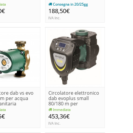
solo...
ata
Consegna in 20/25gg
0€
188,50€
IVA Inc.
tore dab vs evo
Circolatore elettronico
 m per acqua
dab evoplus small
anitaria
80/180 m per
riscaldame...
ata
Immediata
5€
453,36€
IVA Inc.