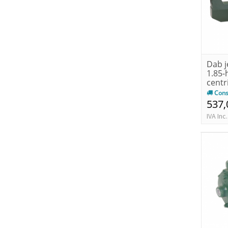
Dab j
1.85-
centr
auto
Cons
537,
IVA Inc.