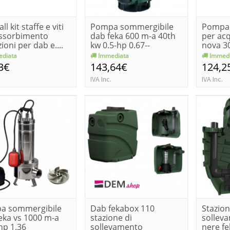
ll kit staffe e viti
Pompa sommergibile
Pompa 
assorbimento
dab feka 600 m-a 40th
per ac
ioni per dab e....
kw 0.5-hp 0.67--
nova 3
6019034...
0.5-h...
diata
Immediata
Immedi
3€
143,64€
124,2
IVA Inc.
IVA Inc.
a sommergibile
Dab fekabox 110
Stazion
eka vs 1000 m-a
stazione di
sollev
hp 1.36
sollevamento
nere f