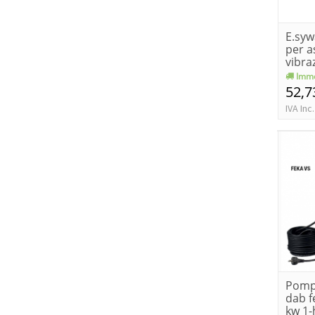
E.sywa
per 
vibraz
Imme
52,7
IVA Inc.
Pomp
dab f
kw 1-