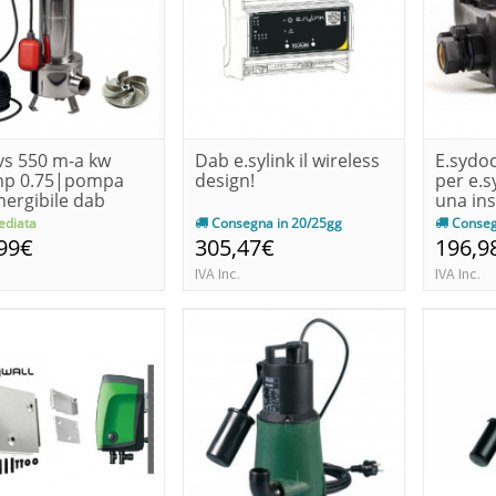
vs 550 m-a kw
Dab e.sylink il wireless
E.sydo
-hp 0.75|pompa
design!
per e.
ergibile dab
una ins
r...
diata
Consegna in 20/25gg
Conseg
99€
305,47€
196,9
IVA Inc.
IVA Inc.