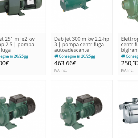
et 251 m ie2 kw
Dab jet 300 m kw 2.2-hp
Elettr
hp 2.5 | pompa
3 | pompa centrifuga
centrif
ifuga
autoadescante
bigira
adescante
0.75-h
egna in 20/25gg
Consegna in 20/25gg
Conseg
00€
463,66€
250,3
IVA Inc.
IVA Inc.