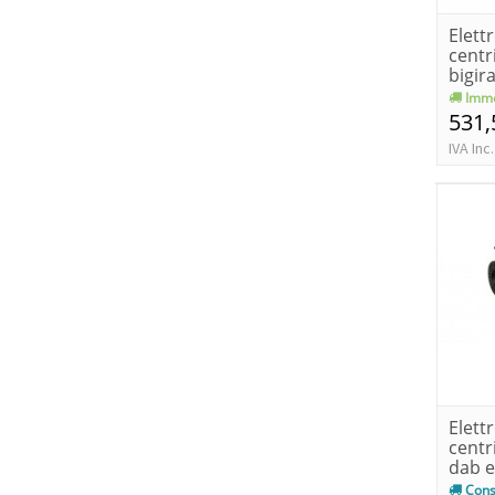
Elet
centr
bigir
2.2-hp
Imme
531,
IVA Inc.
Elet
centr
dab e
350t k
Cons