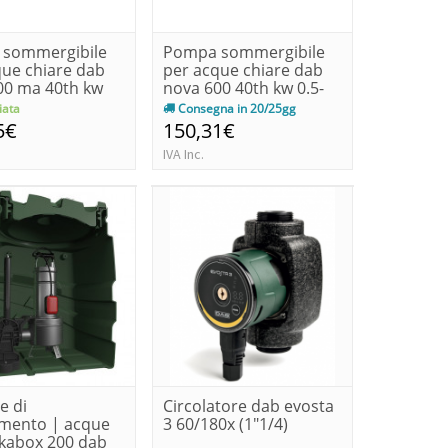
sommergibile
Pompa sommergibile
que chiare dab
per acque chiare dab
00 ma 40th kw
nova 600 40th kw 0.5-
hp 0...
ata
Consegna in 20/25gg
5€
150,31€
IVA Inc.
e di
Circolatore dab evosta
amento | acque
3 60/180x (1"1/4)
ekabox 200 dab