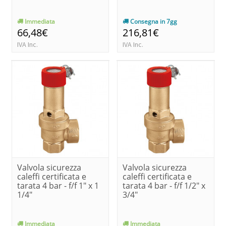
Immediata
Consegna in 7gg
66,48€
216,81€
IVA Inc.
IVA Inc.
Valvola sicurezza
Valvola sicurezza
caleffi certificata e
caleffi certificata e
tarata 4 bar - f/f 1" x 1
tarata 4 bar - f/f 1/2" x
1/4"
3/4"
Immediata
Immediata