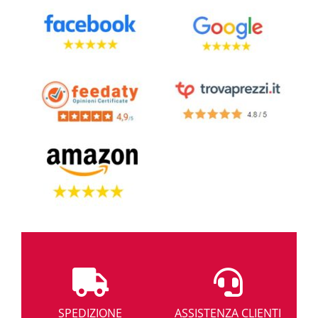
Sul nostro sito troverete anche
condizionatori mobili
, dotati di rotelle e
assolutemnte privi di un'unità esterna. Sullo stile del leggendario
condizionatore Pinguino, DemShop propone mini dispositivi portatili
senza
tubo
molto silenziosi e apprezzabili per il rapporto prestazioni di
condizionamento e capacità di raffreddare casa o favorirne il
riscaldamento.
E già perchè non esiste solo la differenza tra condizionatori che
rinfrescano l'aria e climatizzatori in grado anche di deumidificarla, ma
anche dispositivi che, dotati di
pompa di calore
, possono aiutare, nei mesi
invernali, a riscaldare una o più stanze di casa.
Con un'unico condizionatore quindi, si potrà raggiungere sempre quello
standard termico desiderato, tanto in estate, quanto in inverno. Anche i
piccoli condizionatori trasportabili da un ambiente ad un altro di casa (non
fissi) possono avere questa funzione ed essere utilizzati anche per
produrre calore, quando nei mesi di Novembre, Dicembre e Gennaio, le
condizioni
meteo
non sono troppo positive dal punto di vista climatico.
L'installazione di questi condizionatori con rotelle necessiterà comunque il
ricorso ad un idraulico in grado di bucare la finestra nel migliore dei modi e
quindi consentire il posizionamento del tubo di
scarico d'aria
verso
l'esterno della casa o dell'ufficio.
E già perchè, considerata la potenza di alcuni impianti in vendita, su
SPEDIZIONE
ASSISTENZA CLIENTI