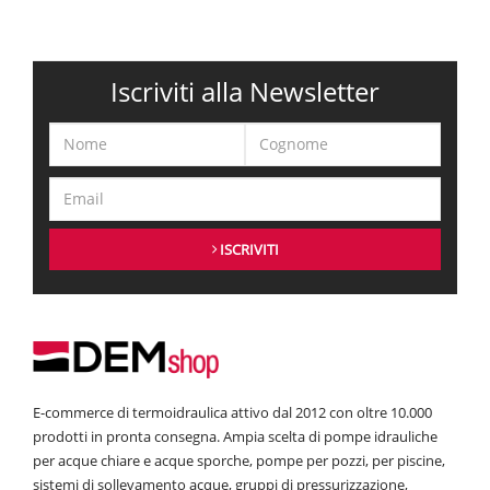
giusta cura di lui, usando i prodotti per la corretta
manutenzione
, sarai
contretto a telefonare più volte all'idraulico per aggiustarlo o riparare
qualche danno da usura.
Iscriviti alla Newsletter
Risolvi i problemi di afa per sempre, dai uno sguardo agli articoli di
condizionamento che abbiamo online. Assicurati la presenza di "una
condizione sine qua non" che darà benessere e renderà più confortevole
l'aria che respiri, anche quando la
temperatura
ambientale esterna supera
i 35 gradi centigradi.
ISCRIVITI
E-commerce di termoidraulica attivo dal 2012 con oltre 10.000
prodotti in pronta consegna. Ampia scelta di pompe idrauliche
per acque chiare e acque sporche, pompe per pozzi, per piscine,
sistemi di sollevamento acque, gruppi di pressurizzazione,