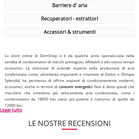
barriere d' aria
recuperatori - estrattori
accessori & strumenti
Lo store online di DemShop si è da qualche anno specializzata nella
vendita di condizionatori di marchi prestigiosi, affidabili e allo stesso tempo
economici. La selezione di aziende esperte nella produzione di aria
condizionata come, altrettanto importanti e rinomate di Daikin o Olimpia
Splendid, ha permesso di offrire impianti di condizionamento moderni,
economici, anche in termini di
consumi energetici
. Non è detto quindi che
macchine che emettono più velocemente aria condizionata, come i
condizionatori da 18000 btu siano più potenti e rumorosi di quelle da
12000 btu.
Leggi tutto
Tutto dipenderà dalle caratteristiche tecniche, indicate nel libretto e dalla
tipologia di funzionamento del condizionatore o
deumidificatore
che si ha
LE NOSTRE RECENSIONI
intenzione di comprare. Aria condizionata portatile.
[..]