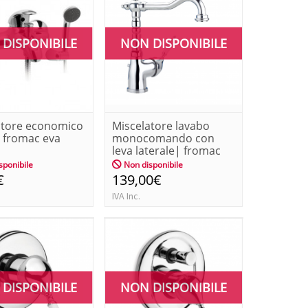
DISPONIBILE
NON DISPONIBILE
atore economico
Miscelatore lavabo
| fromac eva
monocomando con
leva laterale| fromac
vara ant...
sponibile
Non disponibile
€
139,00€
IVA Inc.
DISPONIBILE
NON DISPONIBILE