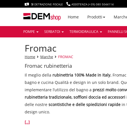
SI
DETRAZIONE FISCALE
ASSISTENZA (+39) 080 5044114
March
Home
Prodotti
POMPE
SERBATOI
TERMOIDRAULICA
PANNELLI S
fromac
Home
Marche
FROMAC
Fromac rubinetteria
Il meglio della
rubinettria 100% Made in Italy.
Fromac 
bagno e cucina Qualità e design in un solo brand. Que
implementare l’utilizzo del bagno a
prezzi molto conv
rubinetteria tradizionale, soffioni doccia ed accessori
delle nostre
scontistiche e delle spiedizioni rapide
in 
design unico.
[..]