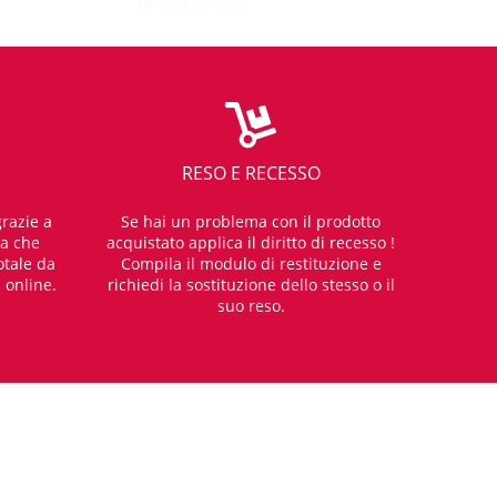
uo arredo bagno. Serie Eva ad un przzo molto basso
to vintage ma che non passa mai di moda!
RESO E RECESSO
cetta, con deviatore.
razie a
Se hai un problema con il prodotto
e due varianti di colore su ordinazione (bronzo e
za che
acquistato applica il diritto di recesso !
otale da
Compila il modulo di restituzione e
i online.
richiedi la sostituzione dello stesso o il
suo reso.
 con leva laterale, a canna d’ombrello per agevolare
a linea.