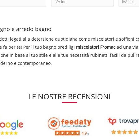
IVA Inc.
IVA Inc.
bagno e arredo bagno
otti legati alla detersione quotidiana come miscelatori e soffioni co
fa per te! Per il tuo bagno prediligi
miscelatori Fromac
ad una via 
ne in base al tuo stile e alle tue necessità rubinetti facili da pulir
 moderno e contemporaneo.
on grande stile. E’ disponibile regolabile a cascata con un getto lo
LE NOSTRE RECENSIONI
 garantiscono una pulizia efficace con basso rischio di formazione 
ttone cromato, con un design semplice e lineare. C
mplicità e convenienza su Demshop.it