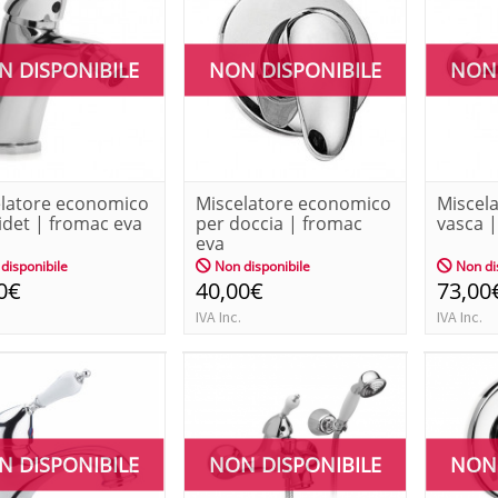
N DISPONIBILE
NON DISPONIBILE
NON 
latore economico
Miscelatore economico
Miscel
idet | fromac eva
per doccia | fromac
vasca 
eva
disponibile
Non disponibile
Non di
0€
40,00€
73,00
IVA Inc.
IVA Inc.
N DISPONIBILE
NON DISPONIBILE
NON 