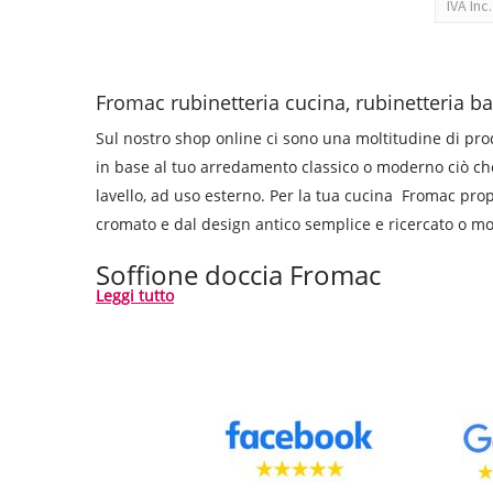
IVA Inc.
Fromac rubinetteria cucina, rubinetteria 
Sul nostro shop online ci sono una moltitudine di prod
in base al tuo arredamento classico o moderno ciò che 
lavello, ad uso esterno. Per la tua cucina Fromac propo
cromato e dal design antico semplice e ricercato o
Soffione doccia Fromac
Leggi tutto
Soffione Abs quadrato Fromac
, prodotto low cost ma c
sono anche gli ugelli con funzione anticalcare i quali
Braccio doccia Fromac
Braccio doccia Fromac
da parete tondo realizzato in o
Rubinetteria bagno Fromac: Eva e Vara se