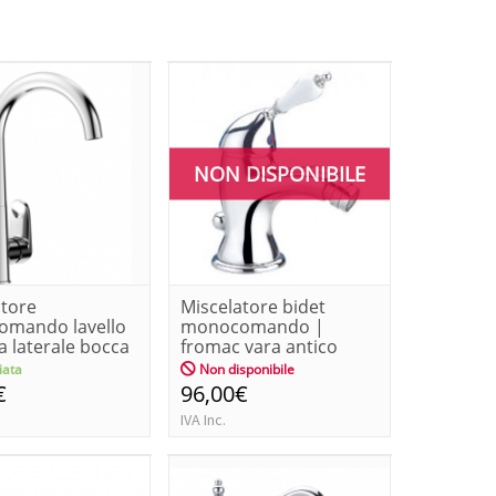
NON DISPONIBILE
atore
Miscelatore bidet
mando lavello
monocomando |
a laterale bocca
fromac vara antico
 ...
ata
Non disponibile
€
96,00€
IVA Inc.