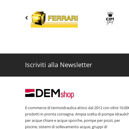
Fai l’affare su DemShop
Acquista sul nostro shop online e scegli tra i notri di
ombrello, con forme tondeggianti o quadrate, con leva
Vendita online rubinetteria ed arredo bagno Fromac, s
Numerosi prodotti online solo su DemShop,
vasta scel
DemShop e-commerce di prodotti Fromac di
Iscriviti alla Newsletter
A
prezzi veramente scontati
,
facili da pulire
e con una
e soffioni
, contatta i nostri tecnici se hai bisogno di 
E-commerce di termoidraulica attivo dal 2012 con oltre 10.00
prodotti in pronta consegna. Ampia scelta di pompe idraulic
per acque chiare e acque sporche, pompe per pozzi, per
piscine, sistemi di sollevamento acque, gruppi di