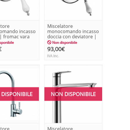
atore
Miscelatore
omando incasso
monocomando incasso
| fromac vara
doccia con deviatore |
fromac va...
sponibile
Non disponibile
€
93,00€
IVA Inc.
DISPONIBILE
NON DISPONIBILE
atore
Miscelatore