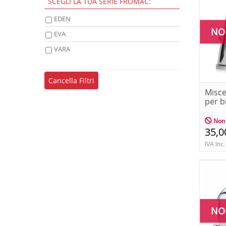
SCEGLI LA TUA SERIE FROMAC:
EDEN
NO
EVA
VARA
Cancella Filtri
Misce
per b
Non 
35,0
IVA Inc.
NO