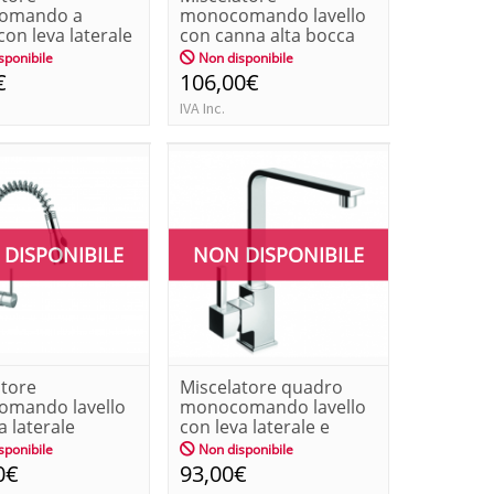
omando a
monocomando lavello
 con leva laterale
con canna alta bocca
romac ...
girevole |fr...
sponibile
Non disponibile
€
106,00€
IVA Inc.
DISPONIBILE
NON DISPONIBILE
atore
Miscelatore quadro
mando lavello
monocomando lavello
a laterale
con leva laterale e
c design
bocca ...
sponibile
Non disponibile
0€
93,00€