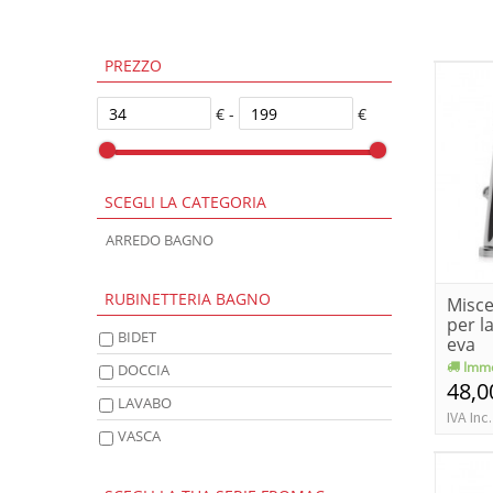
PREZZO
€ -
€
SCEGLI LA CATEGORIA
ARREDO BAGNO
RUBINETTERIA BAGNO
Misce
per l
BIDET
eva
Imme
DOCCIA
48,0
LAVABO
IVA Inc.
VASCA