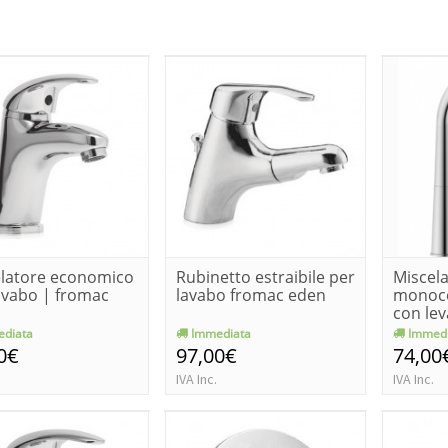
latore economico
Rubinetto estraibile per
Miscel
avabo | fromac
lavabo fromac eden
monoco
con lev
girevole
diata
Immediata
Immedi
0€
97,00€
74,00
IVA Inc.
IVA Inc.