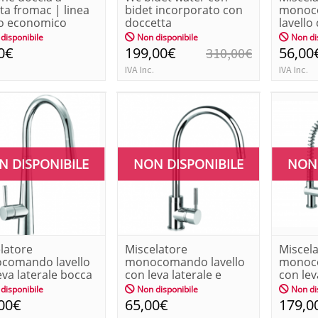
ta fromac | linea
bidet incorporato con
monoc
o economico
doccetta
lavello
inox |f
disponibile
Non disponibile
Non di
0€
199,00€
56,00
310,00€
IVA Inc.
IVA Inc.
N DISPONIBILE
NON DISPONIBILE
NON 
latore
Miscelatore
Miscel
comando lavello
monocomando lavello
monoco
eva laterale bocca
con leva laterale e
con lev
le ...
bocca girevol...
|froma
disponibile
Non disponibile
Non di
00€
65,00€
179,0