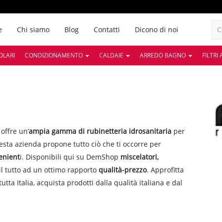
e
Chi siamo
Blog
Contatti
Dicono di noi
OLARI
CONDIZIONAMENTO
CALDAIE
ARREDO BAGNO
FILTRI
offre un’
ampia gamma di rubinetteria idrosanitaria
per
sta azienda propone tutto ciò che ti occorre per
enient
i. Disponibili qui su DemShop
miscelatori,
il tutto ad un ottimo rapporto
qualità-prezzo
. Approfitta
tutta Italia, acquista prodotti dalla qualità italiana e dal