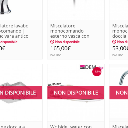
latore lavabo
Miscelatore
Miscel
comando |
monocomando
monoc
c vara antico
esterno vasca con
doccia 
deviatore | fromac
antico
disponibile
Non disponibile
Non di
vara...
0€
165,00€
53,00
IVA Inc.
IVA Inc.
-36%
N DISPONIBILE
NON DISPONIBILE
NON 
one doccia a
Wc bidet water con
Miscel