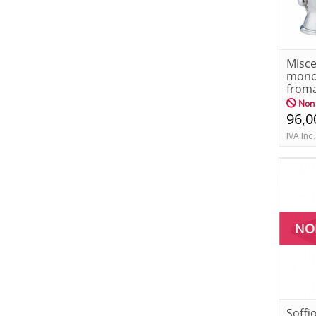
Misce
mono
froma
Non 
96,0
IVA Inc.
NO
Soffi