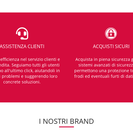
anna tonda da parete, da incassso, da appoggio per completare il t
 dall’ uso contemporaneo perfetta per completare il tuo arredamen
ASSISTENZA CLIENTI
ACQUISTI SICURI
 lavabo, a canna alta, a canna ad S, a canna corta, esterno, con doc
fficienza nel servizio clienti e
Acquista in piena sicurezza g
iosire i tuoi spazi disponibile oltre al classico ottone cromato anch
dita. Seguiamo tutti gli utenti
sistemi avanzati di sicurez
i che rendono unico il tuo arredo.
o all'ultimo click, aiutandoli in
permettono una protezione t
i problemi e suggerendo loro
frodi ed eventuali furti di dat
concrete soluzioni.
dotta da Fromac. Disponibili rubinetti in acciaio inox monocomando
I NOSTRI BRAND
ità made in Italy, prezzo competitivo e design eccellente in una sol