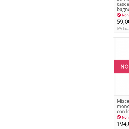
casca
bagn
Non 
59,0
IVA Inc.
NO
Misce
mono
con l
girevo
Non 
194,