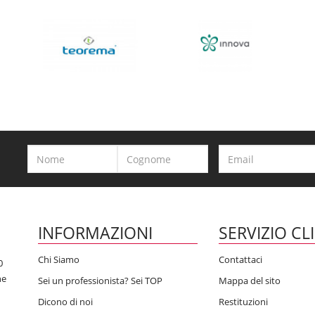
fferenti articoli contrassegnati da una combo
qualità-prezzo eccezio
 laterle, con molla , con bocca girevole e due getti… ecc
cegli in base alle tue necessità sul nostro
ampio catalogo
.
ta di miscelatori a prezzi concorrenziali
. Completa l’arredmento del 
 qualità a prezzi giusti
 manutenzione bassa, questi sono i prodotti Fromac che fanno per
assistenza, ti daremo una soluzione nell’immediato.
INFORMAZIONI
SERVIZIO CL
Chi Siamo
Contattaci
0
he
Sei un professionista? Sei TOP
Mappa del sito
Dicono di noi
Restituzioni