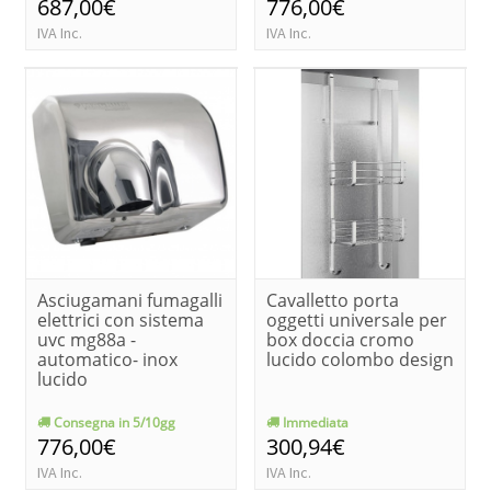
687,00€
776,00€
IVA Inc.
IVA Inc.
Asciugamani fumagalli
Cavalletto porta
elettrici con sistema
oggetti universale per
uvc mg88a -
box doccia cromo
automatico- inox
lucido colombo design
lucido
Consegna in 5/10gg
Immediata
776,00€
300,94€
IVA Inc.
IVA Inc.