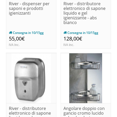
River - dispenser per
River - distributore
saponi e prodotti
elettronico di sapone
igienizzanti
liquido e gel
igienizzante - abs
bianco
Consegna in 10/15gg
Consegna in 10/15gg
55,00€
128,00€
IVA Inc.
IVA Inc.
River - distributore
Angolare doppio con
elettronico di sapone
gancio cromo lucido