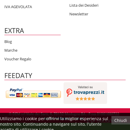
Lista dei Desideri
IVA AGEVOLATA
Newsletter
EXTRA
Blog
Marche
Voucher Regalo
FEEDATY
© DEM srl Viale dei Sarti, 6, 70132 Modugno BA - P.iva 01061680722
Utilizziamo i cookie per offrirvi la miglior esperienza sul
Chiudi
nostro sito. Continuando a navigare sul sito, l'utente
accetta di utilizzare i cookie.