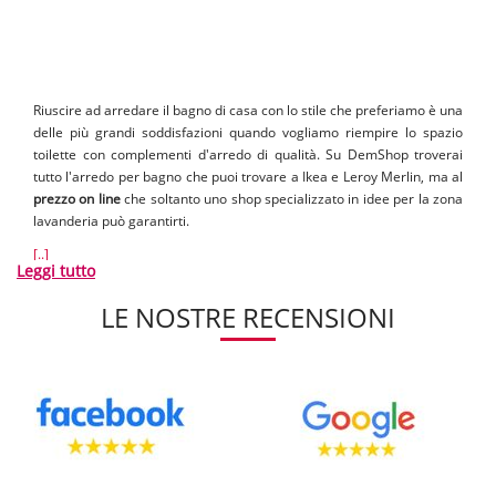
Riuscire ad arredare il bagno di casa con lo stile che preferiamo è una
delle più grandi soddisfazioni quando vogliamo riempire lo spazio
toilette con complementi d'arredo di qualità. Su DemShop troverai
tutto l'arredo per bagno che puoi trovare a Ikea e Leroy Merlin, ma al
prezzo on line
che soltanto uno shop specializzato in idee per la zona
lavanderia può garantirti.
[..]
Leggi tutto
LE NOSTRE RECENSIONI
Il vantaggio di acquistare arredamento economico online ti
permetterà, anche se non ti trovi in una grande città come Roma o
Milano, di comprare soluzioni di design come armadietti da bagno e
mobili più particolari, come quelli grigi o colorati, e di fartele
recapitare all'indirizzo di casa in sole 48 ore.