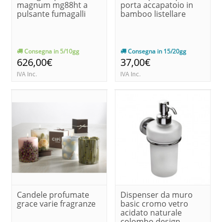
magnum mg88ht a
porta accapatoio in
pulsante fumagalli
bamboo listellare
Consegna in 5/10gg
Consegna in 15/20gg
626,00€
37,00€
IVA Inc.
IVA Inc.
Candele profumate
Dispenser da muro
grace varie fragranze
basic cromo vetro
acidato naturale
colombo design