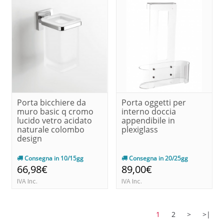
Porta bicchiere da
Porta oggetti per
muro basic q cromo
interno doccia
lucido vetro acidato
appendibile in
naturale colombo
plexiglass
design
Consegna in 10/15gg
Consegna in 20/25gg
66,98€
89,00€
IVA Inc.
IVA Inc.
1
2
>
>|