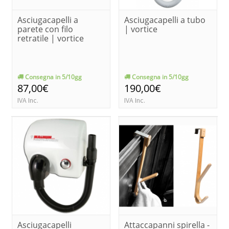
Asciugacapelli a
Asciugacapelli a tubo
parete con filo
| vortice
retratile | vortice
Consegna in 5/10gg
Consegna in 5/10gg
87,00€
190,00€
IVA Inc.
IVA Inc.
Asciugacapelli
Attaccapanni spirella -