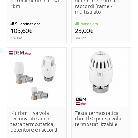
normalmente chiusa
detentore dritto e
rbm
raccordi [rame /
multistrato]
Su ordinazione
Immediata
105,60€
23,00€
IVA Inc.
IVA Inc.
Kit rbm | valvola
Testa termostatica |
termostatizzabile,
rbm tl30 per valvola
testa termostatica,
termostatilizzabile
detentore e raccordi