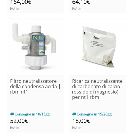
164,00€
64,10€
IVA Inc.
IVA Inc.
Filtro neutralizzatore
Ricarica neutralizzante
della condensa acida |
di carbonato di calcio
rbm nt1
(ossido di magnesio) |
per nt1 rbm
Consegna in 10/15gg
Consegna in 15/20gg
52,00€
18,00€
IVA Inc.
IVA Inc.