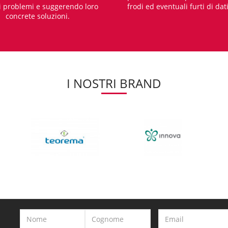
i problemi e suggerendo loro
frodi ed eventuali furti di dat
concrete soluzioni.
I NOSTRI BRAND