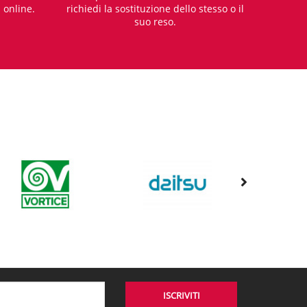
i online.
richiedi la sostituzione dello stesso o il
suo reso.
ISCRIVITI