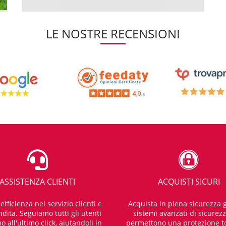
LE NOSTRE RECENSIONI
ASSISTENZA CLIENTI
ACQUISTI SICURI
fficienza nel servizio clienti e
Acquista in piena sicurezza g
dita. Seguiamo tutti gli utenti
sistemi avanzati di sicurez
o all'ultimo click, aiutandoli in
permettono una protezione t