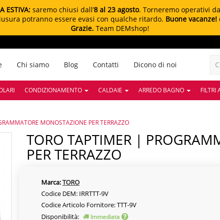
A ESTIVA:
saremo chiusi dall’
8 al 23 agosto
. Torneremo operativi d
chiusura potranno essere evasi con qualche ritardo.
Buone vacanze!
Grazie.
Team DEMshop!
e
Chi siamo
Blog
Contatti
Dicono di noi
OLARI
CONDIZIONAMENTO
CALDAIE
ARREDO BAGNO
FILTRI
OGRAMMATORE MONOSTAZIONE PER TERRAZZO
TORO TAPTIMER | PROGRAMMATORE MONOSTAZIONE
PER TERRAZZO
Marca:
TORO
Codice DEM: IRRTTT-9V
Codice Articolo Fornitore: TTT-9V
Disponibilità:
Immediata