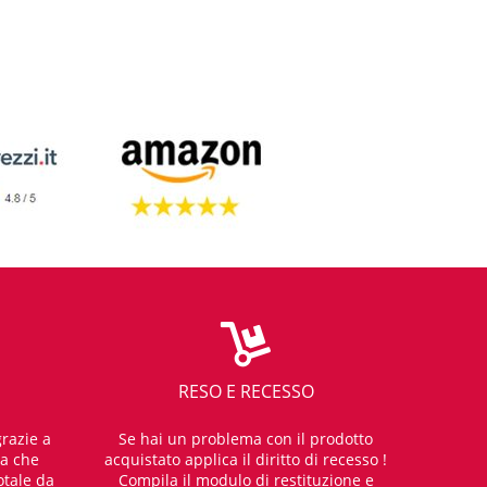
RESO E RECESSO
razie a
Se hai un problema con il prodotto
za che
acquistato applica il diritto di recesso !
otale da
Compila il modulo di restituzione e