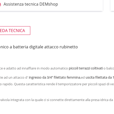
Assistenza tecnica DEMshop
EDA TECNICA
co a batteria digitale attacco rubinetto
ice e adatto ad innaffiare in modo automatico
piccoli terrazzi coltivati
o balco
zie ad un attacco d'
ingresso da 3/4" filettato femmina
,ed
uscita filettata da
 rapido. Questa caratteristica rende il temporizzatore per piccoli spazi di 
lvola integrata con la quale ci si connette direttamente alla presa idrica da u