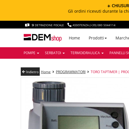
☀️
CHIUSUR
Gli ordini ricevuti durante la 
SI
DETRAZIONE FISCALE
ASSISTENZA (+39) 080 5044114
March
Home
Prodotti
POMPE
SERBATOI
TERMOIDRAULICA
PANNELLI S
Indietro
Home
PROGRAMMATORI
TORO TAPTIMER | PR