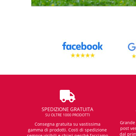
SPEDIZIONE GRATUITA
SU OLTRE 1000 PRODOTTI
Grande e
Consegna gratuita su vastissima
post ven
gamma di prodotti. Costi di spedizione
dal prim
sempre visibili e chiari perchè facciamo