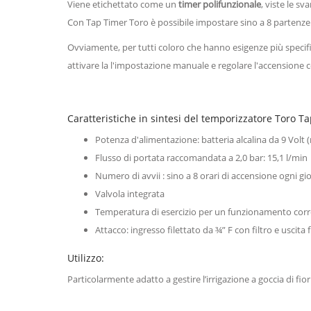
Viene etichettato come un
timer polifunzionale
, viste le sv
Con Tap Timer Toro è possibile impostare sino a 8 partenze g
Ovviamente, per tutti coloro che hanno esigenze più specifi
attivare la l'impostazione manuale e regolare l'accensione
Caratteristiche in sintesi del temporizzatore Toro T
Potenza d'alimentazione: batteria alcalina da 9 Volt (
Flusso di portata raccomandata a 2,0 bar: 15,1 l/min
Numero di avvii : sino a 8 orari di accensione ogni gi
Valvola integrata
Temperatura di esercizio per un funzionamento corr
Attacco: ingresso filettato da ¾” F con filtro e uscita
Utilizzo:
Particolarmente adatto a gestire l’irrigazione a goccia di fiori