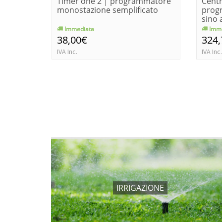
Timer one 2 | programmatore
Centr
monostazione semplificato
prog
sino a
Immediata
Imme
38,00€
324
IVA Inc.
IVA Inc.
IRRIGAZIONE