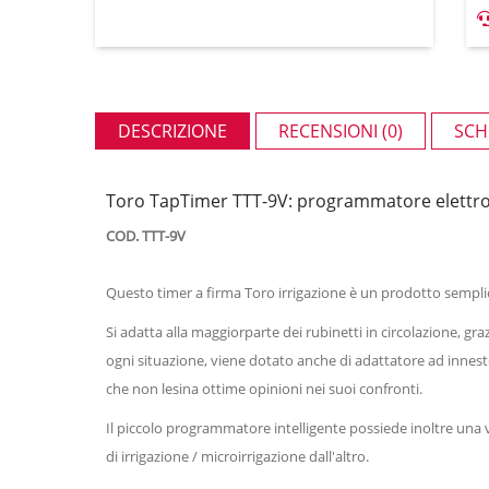
DESCRIZIONE
RECENSIONI (0)
SCH
Toro TapTimer TTT-9V: programmatore elettroni
COD. TTT-9V
Questo timer a firma Toro irrigazione è un prodotto sempl
Si adatta alla maggiorparte dei rubinetti in circolazione, gra
ogni situazione, viene dotato anche di adattatore ad innesto
che non lesina ottime opinioni nei suoi confronti.
Il piccolo programmatore intelligente possiede inoltre una va
di irrigazione / microirrigazione dall'altro.