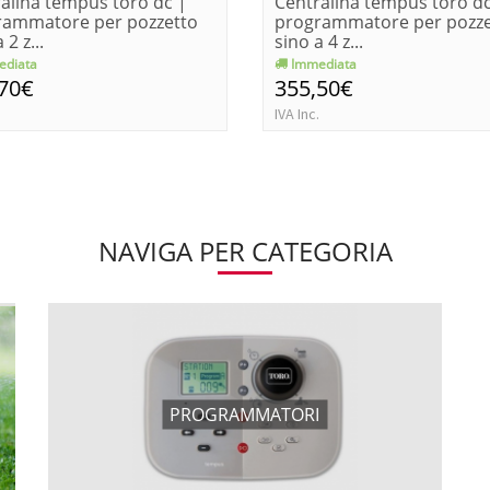
alina tempus toro dc |
Centralina tempus toro dc
rammatore per pozzetto
programmatore per pozze
 2 z...
sino a 4 z...
diata
Immediata
,70€
355,50€
IVA Inc.
NAVIGA PER CATEGORIA
PROGRAMMATORI