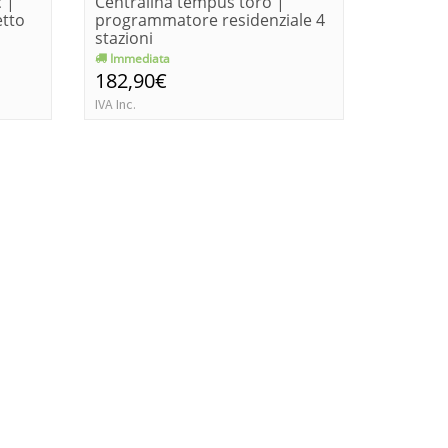
 |
Centralina tempus toro |
Program
tto
programmatore residenziale 4
4 settor
stazioni
24 ...
Immediata
Consegn
182,90€
740,7
IVA Inc.
IVA Inc.