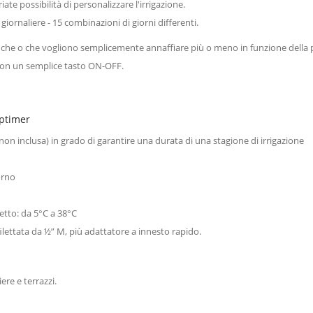
ariate possibilità di personalizzare l'irrigazione.
iornaliere - 15 combinazioni di giorni differenti.
che o che vogliono semplicemente annaffiare più o meno in funzione della pre
 con un semplice tasto ON-OFF.
aptimer
non inclusa) in grado di garantire una durata di una stagione di irrigazione
orno
etto: da 5°C a 38°C
 filettata da ½” M, più adattatore a innesto rapido.
ere e terrazzi.