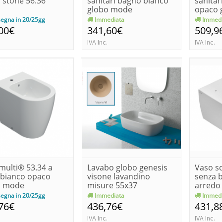
 stone 56.36
sanitari bagno bianco
sanitar
globo mode
opaco 
egna in 20/25gg
Immediata
Immedi
00€
341,60€
509,9
IVA Inc.
IVA Inc.
multi® 53.34 a
Lavabo globo genesis
Vaso s
 bianco opaco
visone lavandino
senza b
o mode
misure 55x37
arredo
genesi
egna in 20/25gg
Immediata
Immedi
76€
436,76€
431,8
IVA Inc.
IVA Inc.