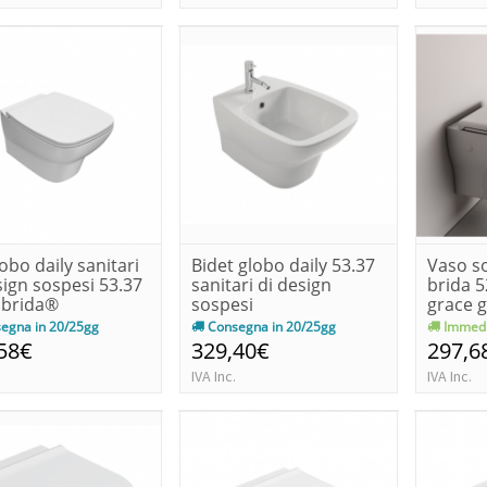
obo daily sanitari
Bidet globo daily 53.37
Vaso s
sign sospesi 53.37
sanitari di design
brida 5
abrida®
sospesi
grace 
egna in 20/25gg
Consegna in 20/25gg
Immedi
58€
329,40€
297,6
IVA Inc.
IVA Inc.