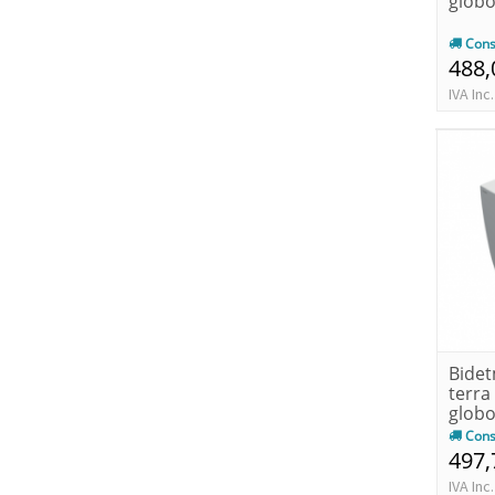
globo
Cons
488,
IVA Inc.
Bidet
terra
glob
Cons
497,
IVA Inc.