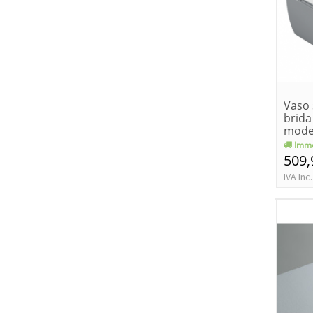
Vaso 
brida
mode
opac
Imme
509,
IVA Inc.