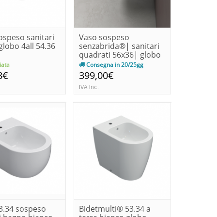
ospeso sanitari
Vaso sospeso
lobo 4all 54.36
senzabrida®| sanitari
quadrati 56x36| globo
stone
ata
Consegna in 20/25gg
8€
399,00€
IVA Inc.
53.34 sospeso
Bidetmulti® 53.34 a