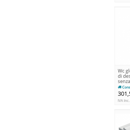
Wc gl
di de
senz
Cons
301,
IVA Inc.