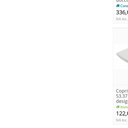
Cons
336,
IVA Inc.
Copri
53.37
desig
softc
Imme
122,
IVA Inc.