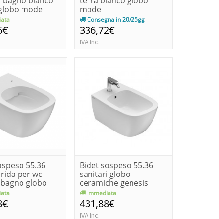
i bagno bianco
terra bianco globo
globo mode
mode
ata
Consegna in 20/25gg
6€
336,72€
IVA Inc.
ospeso 55.36
Bidet sospeso 55.36
rida per wc
sanitari globo
 bagno globo
ceramiche genesis
s
ata
Immediata
8€
431,88€
IVA Inc.