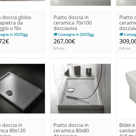
o doccia globo
Piatto doccia in
Piatto 
apietra da
ceramica 70x100
cerami
gio o filo
docciaviva
docciav
ento - a...
egna in 20/25gg
Consegna in 20/25gg
Conseg
72€
267,00€
309,0
IVA Inc.
IVA Inc.
o doccia in
Piatto doccia in
Bidet e
ica 80x120
ceramica 80x80
sanitar
aviva
docciaviva
4all mu