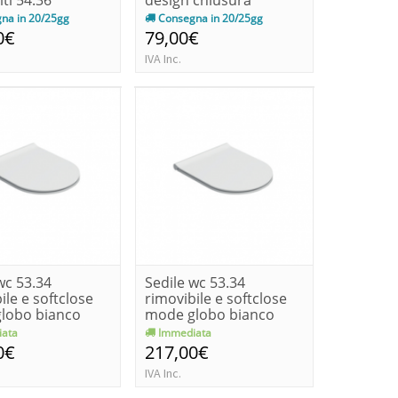
normale
na in 20/25gg
Consegna in 20/25gg
0€
79,00€
IVA Inc.
wc 53.34
Sedile wc 53.34
ile e softclose
rimovibile e softclose
lobo bianco
mode globo bianco
opaco
ata
Immediata
0€
217,00€
IVA Inc.