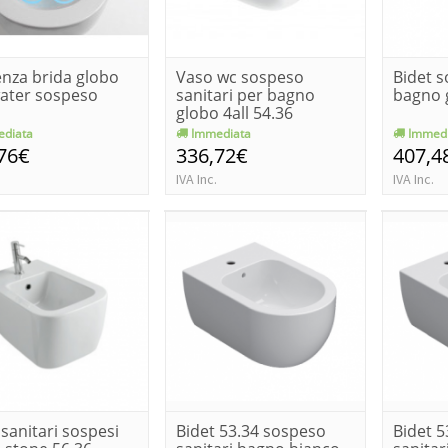
nza brida globo
Vaso wc sospeso
Bidet s
water sospeso
sanitari per bagno
bagno g
globo 4all 54.36
diata
Immediata
Immedi
76€
336,72€
407,4
IVA Inc.
IVA Inc.
 sanitari sospesi
Bidet 53.34 sospeso
Bidet 