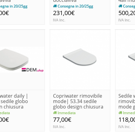
egna in 20/25gg
Consegna in 20/25gg
Conseg
00€
231,00€
500,2
IVA Inc.
IVA Inc.
water daily |
Copriwater rimovibile
Sedile 
 sedile globo
mode| 53.34 sedile
rimovib
n chiusura
globo design chiusura
mode g
lose
no...
diata
Immediata
Immedi
00€
77,00€
118,0
IVA Inc.
IVA Inc.