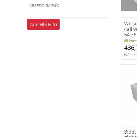
ARREDO BAGNO
Wc se
Cancella Filtri
4all 
54.36
Imme
436,
IVA Inc.
Bidet