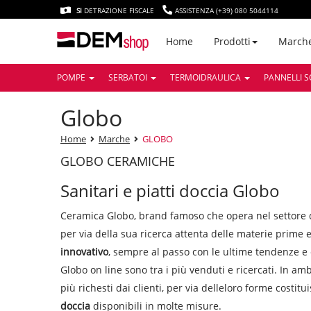
SI
DETRAZIONE FISCALE
ASSISTENZA (+39) 080 5044114
March
Home
Prodotti
POMPE
SERBATOI
TERMOIDRAULICA
PANNELLI S
globo
Home
Marche
GLOBO
GLOBO CERAMICHE
Sanitari e piatti doccia Globo
Ceramica Globo, brand famoso che opera nel settore 
per via della sua ricerca attenta delle materie prime 
innovativo
, sempre al passo con le ultime tendenze e
Globo on line sono tra i più venduti e ricercati. In amb
più richesti dai clienti, per via delleloro forme costi
doccia
disponibili in molte misure.