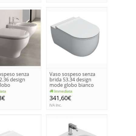
ospeso senza
Vaso sospeso senza
2.36 design
brida 53.34 design
globo
mode globo bianco
lucido
ata
Immediata
8€
341,60€
IVA Inc.