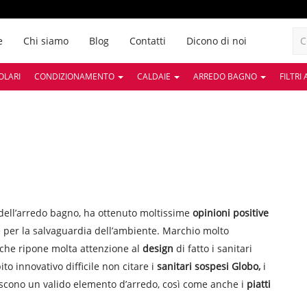
e
Chi siamo
Blog
Contatti
Dicono di noi
OLARI
CONDIZIONAMENTO
CALDAIE
ARREDO BAGNO
FILTRI
dell’arredo bagno, ha ottenuto moltissime
opinioni positive
e per la salvaguardia dell’ambiente. Marchio molto
 che ripone molta attenzione al
design
di fatto i sanitari
ito innovativo difficile non citare i
sanitari sospesi Globo,
i
tuiscono un valido elemento d’arredo, così come anche i
piatti