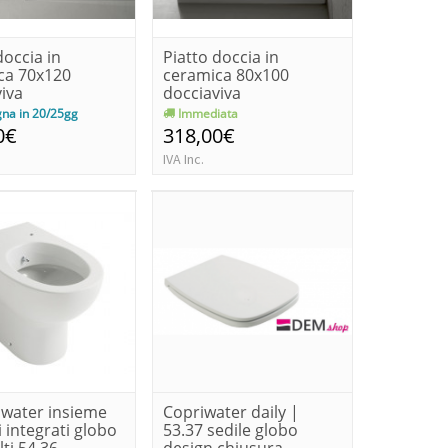
doccia in
Piatto doccia in
ca 70x120
ceramica 80x100
iva
docciaviva
na in 20/25gg
Immediata
0€
318,00€
IVA Inc.
 water insieme
Copriwater daily |
i integrati globo
53.37 sedile globo
lti 54.36
design chiusura