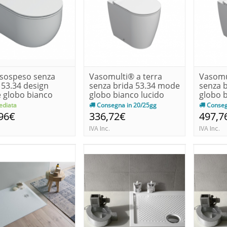
sospeso senza
Vasomulti® a terra
Vasomu
 53.34 design
senza brida 53.34 mode
senza 
 globo bianco
globo bianco lucido
globo 
o
diata
Consegna in 20/25gg
Conseg
96€
336,72€
497,7
IVA Inc.
IVA Inc.