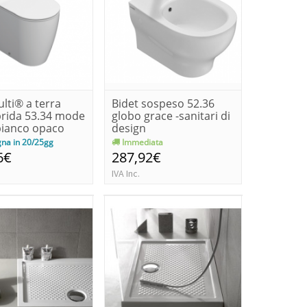
lti® a terra
Bidet sospeso 52.36
brida 53.34 mode
globo grace -sanitari di
bianco opaco
design
na in 20/25gg
Immediata
6€
287,92€
IVA Inc.