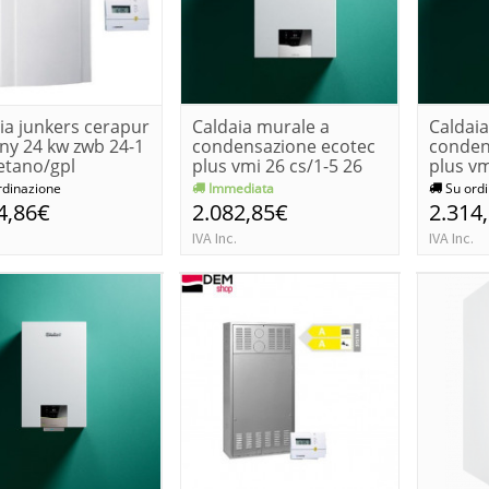
ia junkers cerapur
Caldaia murale a
Caldai
ny 24 kw zwb 24-1
condensazione ecotec
conden
etano/gpl
plus vmi 26 cs/1-5 26
plus vm
kw
kw
rdinazione
Immediata
Su ordi
4,86€
2.082,85€
2.314
IVA Inc.
IVA Inc.