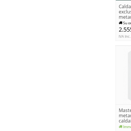
Calda
exclu
meta
Su o
2.55
IVA Inc.
Mast
meta
cald
sauni
Imme