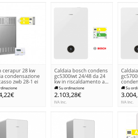
 cerapur 28 kw
Caldaia bosch condens
Caldai
ia condensazione
gc5300iwt 24/48 da 24
gc5700i
casso zwb 28-1 ei
kw in riscaldamento a...
conden
bolli...
rdinazione
Su ordinazione
Su ordi
4,22€
2.103,28€
3.004
IVA Inc.
IVA Inc.