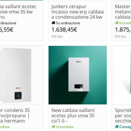
ia vaillant ecotec
Junkers cerapur
Master
sive vmw 35 kw
incasso new erp caldaia
metano
no
a condensazione 24 kw
caldai
zwb...
saunier
rdinazione
Su ordinazione
Immedi
5,55€
1.638,45€
1.875
IVA Inc.
IVA Inc.
er condens 35
New caldaia vaillant
Sportel
no/propano |
ecotec plus vmw 35
per sos
aia hermann
cs/1-5 -
vecchie
er duval...
metano/propano
diata
Immediata
Conseg