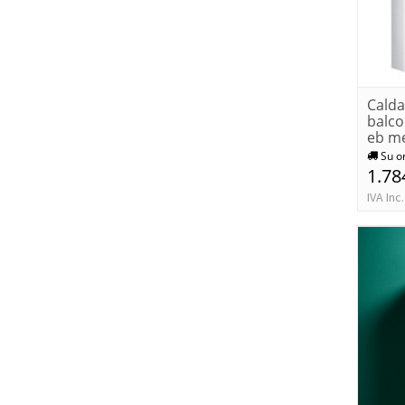
Calda
balco
eb m
Su o
1.78
IVA Inc.