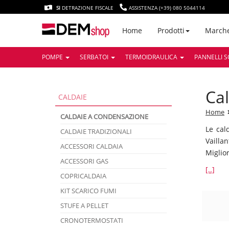
SI
DETRAZIONE FISCALE
ASSISTENZA (+39) 080 5044114
March
Home
Prodotti
POMPE
SERBATOI
TERMOIDRAULICA
PANNELLI S
c
CALDAIE
Home
CALDAIE A CONDENSAZIONE
Le cal
CALDAIE TRADIZIONALI
Vailla
ACCESSORI CALDAIA
Miglior
ACCESSORI GAS
[..]
COPRICALDAIA
KIT SCARICO FUMI
STUFE A PELLET
CRONOTERMOSTATI