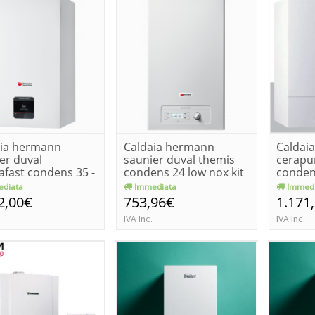
aia hermann
Caldaia hermann
Caldaia
er duval
saunier duval themis
cerapu
fast condens 35 -
condens 24 low nox kit
conden
o/propa...
fum...
zwb 24-.
diata
Immediata
Immedi
2,00€
753,96€
1.171
IVA Inc.
IVA Inc.