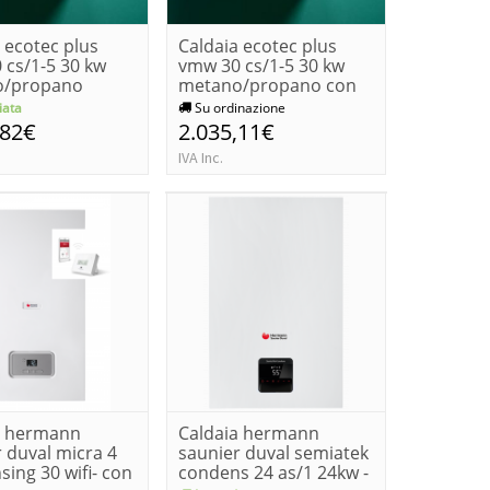
 ecotec plus
Caldaia ecotec plus
 cs/1-5 30 kw
vmw 30 cs/1-5 30 kw
o/propano
metano/propano con
sistem...
ata
Su ordinazione
,82€
2.035,11€
IVA Inc.
a hermann
Caldaia hermann
 duval micra 4
saunier duval semiatek
ing 30 wifi- con
condens 24 as/1 24kw -