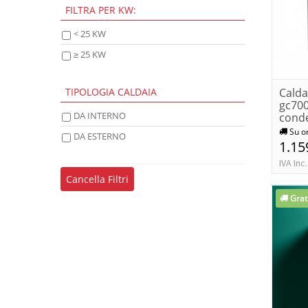
FILTRA PER KW:
< 25 KW
≥ 25 KW
TIPOLOGIA CALDAIA
Calda
gc700
DA INTERNO
cond
meta
Su o
DA ESTERNO
1.15
IVA Inc.
Cancella Filtri
Grat