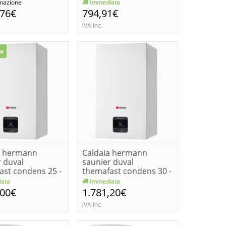
met...
nazione
Immediata
,76€
794,91€
IVA Inc.
ta
a hermann
Caldaia hermann
 duval
saunier duval
ast condens 25 -
themafast condens 30 -
/propa...
metano/propa...
ata
Immediata
,00€
1.781,20€
IVA Inc.