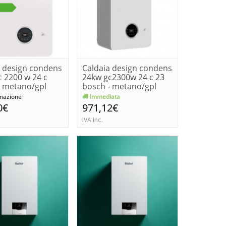
a design condens
Caldaia design condens
 2200 w 24 c
24kw gc2300w 24 c 23
- metano/gpl
bosch - metano/gpl
nazione
Immediata
0€
971,12€
IVA Inc.