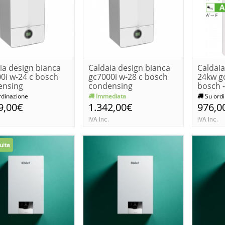
ia design bianca
Caldaia design bianca
Caldai
0i w-24 c bosch
gc7000i w-28 c bosch
24kw gc
ensing
condensing
bosch 
no/gpl
metano/gpl
rdinazione
Immediata
Su ordi
9,00€
1.342,00€
976,0
IVA Inc.
IVA Inc.
uita