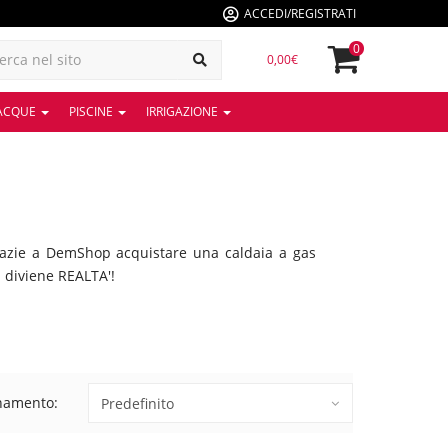
ACCEDI/REGISTRATI
0
0,00€
 ACQUE
PISCINE
IRRIGAZIONE
Grazie a DemShop acquistare una caldaia a gas
a diviene REALTA'!
namento: