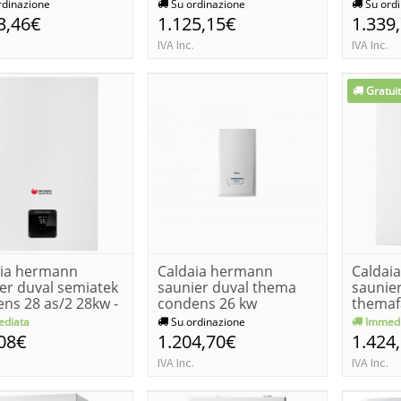
a wi...
migo...
cen...
rdinazione
Su ordinazione
Su ordi
3,46€
1.125,15€
1.339
IVA Inc.
IVA Inc.
Gratui
aia hermann
Caldaia hermann
Caldai
er duval semiatek
saunier duval thema
saunier
ns 28 as/2 28kw -
condens 26 kw
themaf
metano
diata
Su ordinazione
Immedi
08€
1.204,70€
1.424
IVA Inc.
IVA Inc.