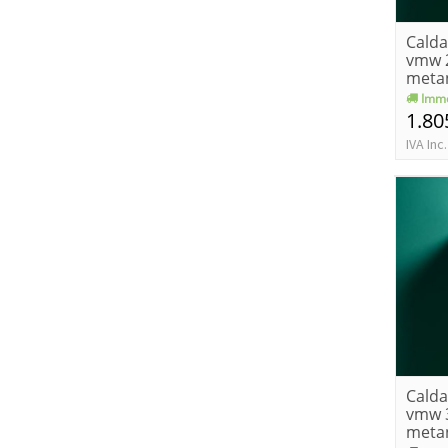
Calda
vmw 2
meta
Imme
1.80
IVA Inc.
Calda
vmw 3
meta