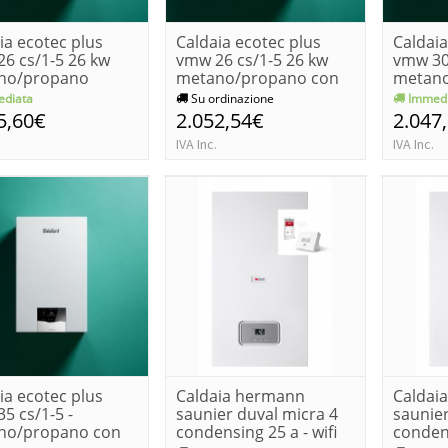
ia ecotec plus
Caldaia ecotec plus
Caldaia
6 cs/1-5 26 kw
vmw 26 cs/1-5 26 kw
vmw 30
no/propano
metano/propano con
metan
sistem...
diata
Su ordinazione
Immedi
5,60€
2.052,54€
2.047
IVA Inc.
IVA Inc.
ia ecotec plus
Caldaia hermann
Caldai
5 cs/1-5 -
saunier duval micra 4
saunier
no/propano con
condensing 25 a - wifi
condens