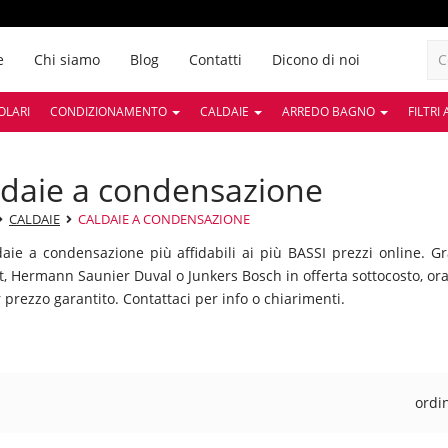
e
Chi siamo
Blog
Contatti
Dicono di noi
OLARI
CONDIZIONAMENTO
CALDAIE
ARREDO BAGNO
FILTRI
aldaie a condensazione
CALDAIE
CALDAIE A CONDENSAZIONE
daie a condensazione più affidabili ai più BASSI prezzi online. 
nt, Hermann Saunier Duval o Junkers Bosch in offerta sottocosto, or
 prezzo garantito. Contattaci per info o chiarimenti.
ordi