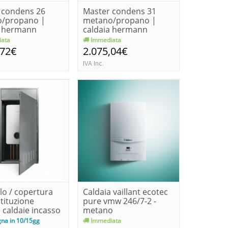
 condens 26
Master condens 31
/propano |
metano/propano |
a hermann
caldaia hermann
 duval...
saunier duval...
ata
Immediata
,72€
2.075,04€
IVA Inc.
lo / copertura
Caldaia vaillant ecotec
tituzione
pure vmw 246/7-2 -
 caldaie incasso
metano
na in 10/15gg
Immediata