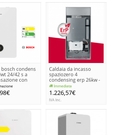
a bosch condens
Caldaia da incasso
wt 24/42 s a
spaziozero 4
sazione con
condensing erp 26kw -
metano/prop...
nazione
Immediata
,98€
1.226,57€
IVA Inc.