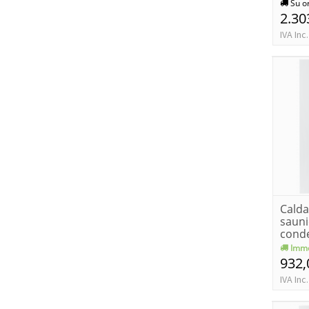
sistem
Su o
2.30
IVA Inc.
Cald
sauni
conde
met...
Imme
932,
IVA Inc.