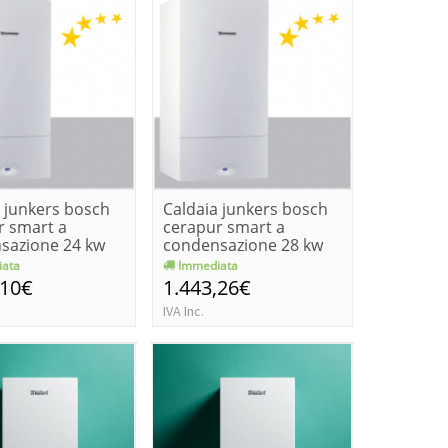
 junkers bosch
Caldaia junkers bosch
r smart a
cerapur smart a
sazione 24 kw
condensazione 28 kw
..
zwb 28-...
ata
Immediata
,10€
1.443,26€
IVA Inc.