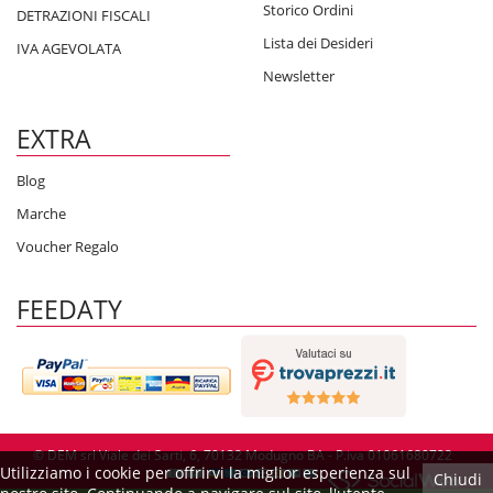
Storico Ordini
DETRAZIONI FISCALI
Lista dei Desideri
IVA AGEVOLATA
Newsletter
EXTRA
Blog
Marche
Voucher Regalo
FEEDATY
© DEM srl Viale dei Sarti, 6, 70132 Modugno BA - P.iva 01061680722
Utilizziamo i cookie per offrirvi la miglior esperienza sul
Chiudi