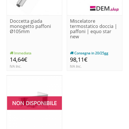
Doccetta giada
Miscelatore
monogetto paffoni
termostatico doccia |
Ø105mm
paffoni | equo star
new
Immediata
Consegna in 20/25gg
14,64€
98,11€
IVA Inc.
IVA Inc.
NON DISPONIBILE