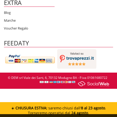
EXTRA
Blog
Marche
Voucher Regalo
FEEDATY
© DEM srl Viale dei Sarti, 6, 70132 Modugno BA - P.iva 01061680722
☀️
CHIUSURA ESTIVA:
saremo chiusi dall’
8 al 23 agosto
.
Torneremo operativi dal
24 agosto
.