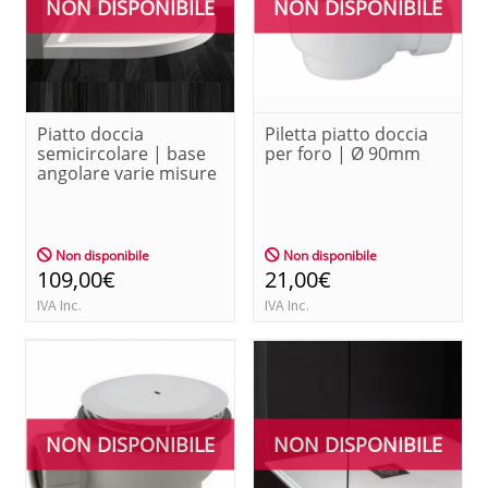
NON DISPONIBILE
NON DISPONIBILE
Piatto doccia
Piletta piatto doccia
semicircolare | base
per foro | Ø 90mm
angolare varie misure
Non disponibile
Non disponibile
109,00€
21,00€
IVA Inc.
IVA Inc.
NON DISPONIBILE
NON DISPONIBILE