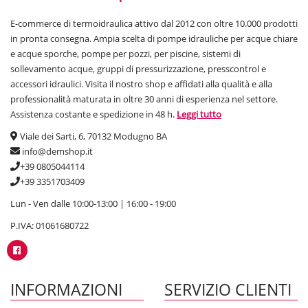
Le caratteristiche costruttive dei piatti doccia DemShop rende molto
E-commerce di termoidraulica attivo dal 2012 con oltre 10.000 prodotti
rare le lesioni e le grandi attenzioni date in fase di spedizione,
assicura una gestione dell'ordine impeccabile, scongiurando danni o
in pronta consegna. Ampia scelta di pompe idrauliche per acque chiare
crepe durante il trasporto.
e acque sporche, pompe per pozzi, per piscine, sistemi di
sollevamento acque, gruppi di pressurizzazione, presscontrol e
Chiedici tutto sull'installazione e il montaggio a pavimento, i nostri
accessori idraulici. Visita il nostro shop e affidati alla qualità e alla
tecnici preparatissimi di diranno tutti i segreti per un fissaggio ideale
professionalità maturata in oltre 30 anni di esperienza nel settore.
ed essere sicuri di incollare il giusto verso del piatto. Prezzi
Assistenza costante e spedizione in 48 h.
Leggi tutto
accessibili, tutte le
dimensioni
(regolari e non), materiali di ogni sorta
e consigli su i pro e contro di ciascun modello. Conosci una ragione
Viale dei Sarti, 6, 70132 Modugno BA
per non comprare un piatto doccia on line su DemShop?
info@demshop.it
+39 0805044114
+39 3351703409
Lun - Ven dalle 10:00-13:00 | 16:00 - 19:00
P.IVA: 01061680722
INFORMAZIONI
SERVIZIO CLIENTI