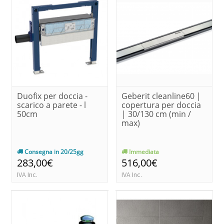
Duofix per doccia -
Geberit cleanline60 |
scarico a parete - l
copertura per doccia
50cm
| 30/130 cm (min /
max)
Consegna in 20/25gg
Immediata
283,00€
516,00€
IVA Inc.
IVA Inc.