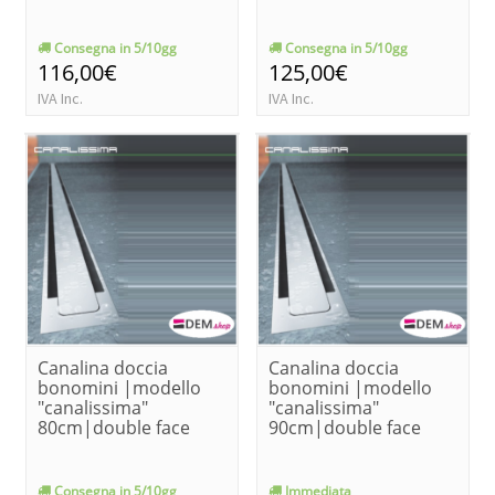
Consegna in 5/10gg
Consegna in 5/10gg
116,00€
125,00€
IVA Inc.
IVA Inc.
Canalina doccia
Canalina doccia
bonomini |modello
bonomini |modello
"canalissima"
"canalissima"
80cm|double face
90cm|double face
Consegna in 5/10gg
Immediata