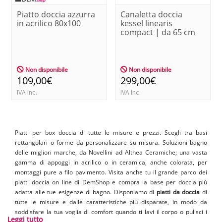
Piatto doccia azzurra
Canaletta doccia
in acrilico 80x100
kessel linearis
compact | da 65 cm
Non disponibile
Non disponibile
109,00€
299,00€
IVA Inc.
IVA Inc.
Piatti per box doccia di tutte le misure e prezzi. Scegli tra basi
rettangolari o forme da personalizzare su misura. Soluzioni bagno
delle migliori marche, da Novellini ad Althea Ceramiche; una vasta
gamma di appoggi in acrilico o in ceramica, anche colorata, per
montaggi pure a filo pavimento. Visita anche tu il grande parco dei
piatti doccia on line di DemShop e compra la base per doccia più
adatta alle tue esigenze di bagno. Disponiamo di
piatti da doccia
di
tutte le misure e dalle caratteristiche più disparate, in modo da
soddisfare la tua voglia di comfort quando ti lavi il corpo o pulisci i
Leggi tutto
capelli.