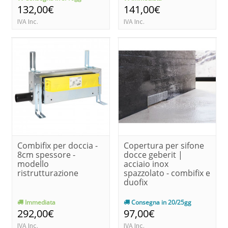
132,00€
141,00€
IVA Inc.
IVA Inc.
Combifix per doccia -
Copertura per sifone
8cm spessore -
docce geberit |
modello
acciaio inox
ristrutturazione
spazzolato - combifix e
duofix
Immediata
Consegna in 20/25gg
292,00€
97,00€
IVA Inc.
IVA Inc.