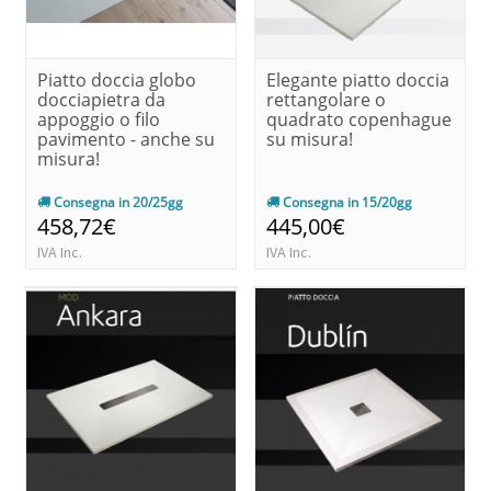
Piatto doccia globo
Elegante piatto doccia
docciapietra da
rettangolare o
appoggio o filo
quadrato copenhague
pavimento - anche su
su misura!
misura!
Consegna in 20/25gg
Consegna in 15/20gg
458,72€
445,00€
IVA Inc.
IVA Inc.