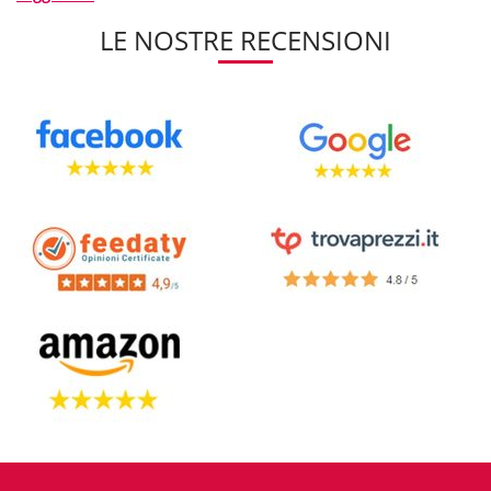
LE NOSTRE RECENSIONI
[..]
Negli anni il nostro sito si è specializzato a tal punto nella vendita di
piatti da
cabine doccia
da offrire tantissime soluzioni sia in caso si
necessiti di sostituire un piatto doccia, che in caso di acquisto per un
bagno di nuova realizzazione. Il costo di questi prodotti non è più un
problema quando lo cerchi su Dem, perchè garantiamo
prezzi
economici
anche sulle serie più prestigiose e su piatti doccia con
taglio su misura
.
Ottenere delle misure fuori standard può essere un bel vantaggio
quando si intende completare un bagno di dimensioni irregolari,
caratterizzato da un lato perimetrale più lungo e asimmetrico.
Il vantaggio di personalizzare un taglio di una base doccia, anche se
necessiterà ovviamente dei tempi di lavorazione maggiori, sarà
notevole, soprattutto in caso di mini toilette o maxi bagni da 1000 e
una notte. Richiedere
piatti doccia di 2 metri
e oltre o di misura
inferiore ai 60 centimetri non costituirà un problema e sagomarlo
della dimensione richiesta non avrà un prezzo maggiorato.
Anche in caso di forme circolari, tonde o semicircolari, abbiamo
pronte le nostre offerte, a cui difficilmente potrai resistere. La
personalizzazione dei prodotti è un'ottima ragione per comprare