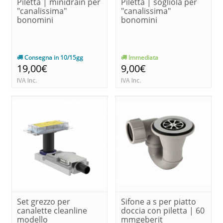
Piletta | minidrain per
Piletta | sogliola per
"canalissima"
"canalissima"
bonomini
bonomini
Consegna in 10/15gg
Immediata
19,00€
9,00€
IVA Inc.
IVA Inc.
Set grezzo per
Sifone a s per piatto
canalette cleanline
doccia con piletta | 60
modello
mmgeberit