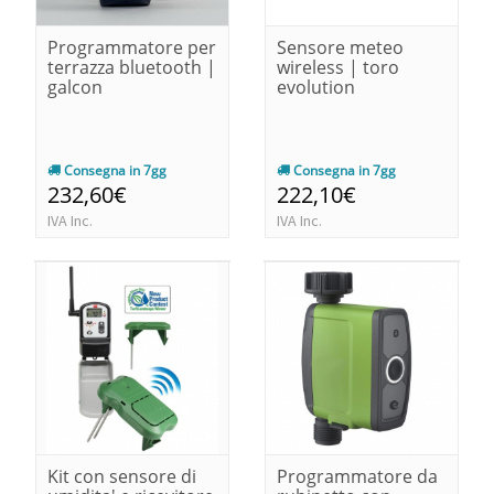
Programmatore per
Sensore meteo
terrazza bluetooth |
wireless | toro
galcon
evolution
Consegna in 7gg
Consegna in 7gg
232,60€
222,10€
IVA Inc.
IVA Inc.
Kit con sensore di
Programmatore da