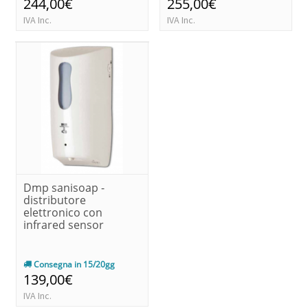
244,00€
255,00€
IVA Inc.
IVA Inc.
Dmp sanisoap -
distributore
elettronico con
infrared sensor
Consegna in 15/20gg
139,00€
IVA Inc.