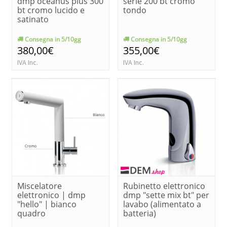
dmp oceanus plus 300
serie 200 bt cromo
bt cromo lucido e
tondo
satinato
Consegna in 5/10gg
Consegna in 5/10gg
380,00€
355,00€
IVA Inc.
IVA Inc.
Miscelatore
Rubinetto elettronico
elettronico | dmp
dmp "sette mix bt" per
"hello" | bianco
lavabo (alimentato a
quadro
batteria)