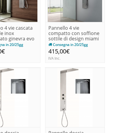
o 4 vie cascata
Pannello 4 vie
le inox
compatto con soffione
ato ginevra evo
sottile di design miami
evo
na in 20/25gg
Consegna in 20/25gg
0€
415,00€
IVA Inc.