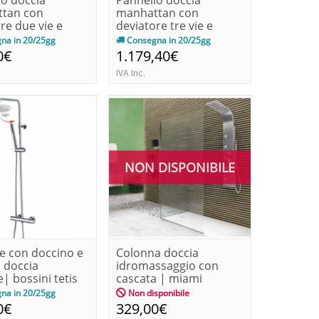
lo doccia
Pannello doccia
tan con
manhattan con
re due vie e
deviatore tre vie e
ri |boss...
accessori |boss...
na in 20/25gg
Consegna in 20/25gg
0€
1.179,40€
IVA Inc.
NON DISPONIBILE
e con doccino e
Colonna doccia
 doccia
idromassaggio con
e| bossini tetis
cascata | miami
na in 20/25gg
Non disponibile
0€
329,00€