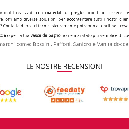
rodotti realizzati con
materiali di pregio
, pronti per essere i
e, offriamo diverse soluzioni per accontentare tutti i nostri clie
? Contatta di nostri tecnici sicuramente potranno aiutarti nel trovar
cia
o per la tua
vasca da bagno
non è mai stato più semplice di cos
marchi come: Bossini, Paffoni, Sanicro e Vanita docce
progetta
soffioni
,
colonne doccia
,
saliscendi
e kit doccia innovativi
cce e componenti
dal
design
minimal ma molto
pratici e funzion
LE NOSTRE RECENSIONI
atti sul nostro shop sono disponibili diversi
pannelli doccia di de
 infine il
bluetooth
per riprodurre musica rilassante.
are il bagno? O semplicemente vuoi cambiare look alla toilette? 
cia, pannelli doccia, micelatori per vasca, mensole ed angolari por
ortata di click. Fai l’affare con noi di Dem, on-line ogni giorno div
dubbi contatta i nostri tecnici
CLICCANDO QUI
sicuramente troverai 