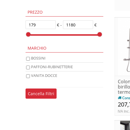
PREZZO
€ -
€
MARCHIO
BOSSINI
PAFFONI-RUBINETTERIE
VANITA DOCCE
Colon
biril
termo
Cancella Filtri
Cons
207,
IVA Inc.