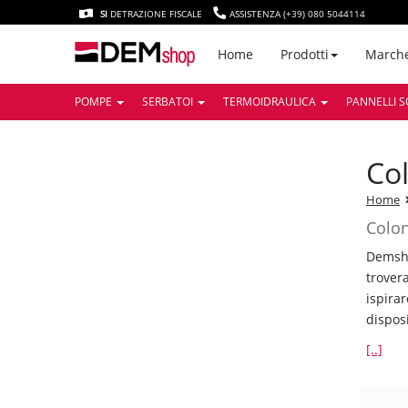
SI
DETRAZIONE FISCALE
ASSISTENZA (+39) 080 5044114
March
Home
Prodotti
POMPE
SERBATOI
TERMOIDRAULICA
PANNELLI S
c
Home
Colon
Demsho
trover
ispira
dispos
[..]