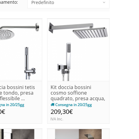
namento:
cia bossini tetis
Kit doccia bossini
e tondo, presa
cosmo soffione
lessibile ...
quadrato, presa acqua,
flessibi...
na in 20/25gg
Consegna in 20/25gg
0€
209,30€
IVA Inc.