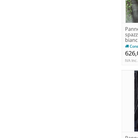
Panne
spazz
bianc
Cons
626,
IVA Inc.