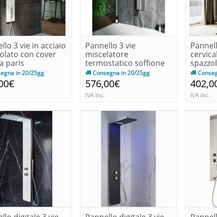
llo 3 vie in acciaio
Pannello 3 vie
Pannell
olato con cover
miscelatore
cervica
a paris
termostatico soffione
spazzol
finitura specchi...
egna in 20/25gg
Consegna in 20/25gg
Conseg
00€
576,00€
402,0
IVA Inc.
IVA Inc.