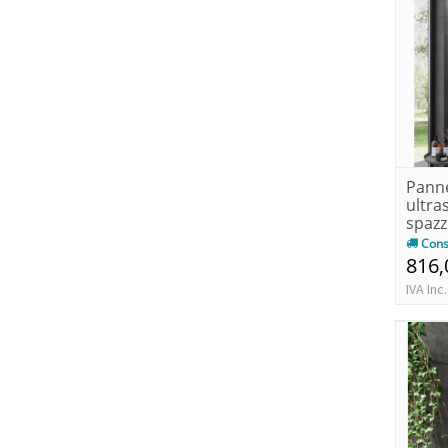
Panne
ultras
spazz
d'acq.
Cons
816,
IVA Inc.