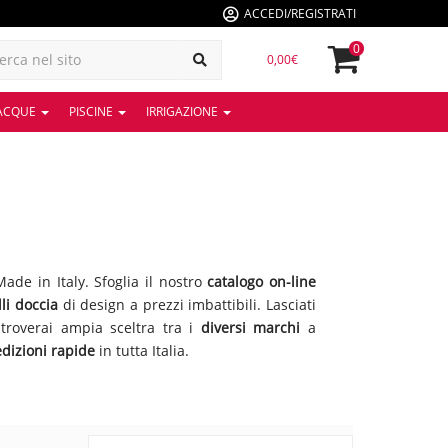
ACCEDI/REGISTRATI
0
0,00€
 ACQUE
PISCINE
IRRIGAZIONE
ade in Italy. Sfoglia il nostro
catalogo on-line
li doccia
di design a prezzi imbattibili. Lasciati
e troverai ampia sceltra tra i
diversi marchi
a
dizioni rapide
in tutta Italia.