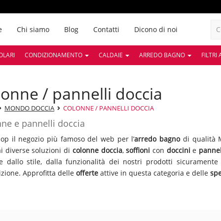
e
Chi siamo
Blog
Contatti
Dicono di noi
OLARI
CONDIZIONAMENTO
CALDAIE
ARREDO BAGNO
FILTRI
olonne / pannelli doccia
MONDO DOCCIA
COLONNE / PANNELLI DOCCIA
ne e pannelli doccia
p il negozio più famoso del web per l’
arredo bagno
di qualità M
ai diverse soluzioni di
colonne doccia
,
soffioni
con
doccini
e
pannel
re dallo stile, dalla funzionalità dei nostri prodotti sicurament
izione. Approfitta delle
offerte
attive in questa categoria e delle
spe