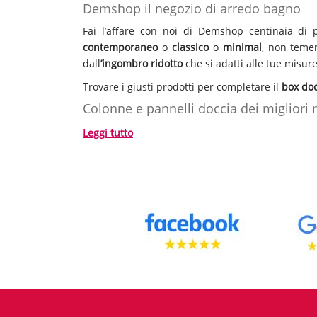
Demshop il negozio di arredo bagno
Fai l’affare con noi di Demshop centinaia di p
contemporaneo
o
classico
o
minimal
, non temer
dall
’ingombro ridotto
che si adatti alle tue misure
Trovare i giusti prodotti per completare il
box doc
Colonne e pannelli doccia dei migliori 
L’azienda
Bossini
sempre al passo con i tempi 
Leggi tutto
company
è specializzata nella produzione di
do
benessere legato alla quotidiana detersione, di f
idroterapia
oppure le luci per la
cromoterapia
ed
Ampio catalogo mondo doccia
Hai appena acquistato casa e non sai come arred
per box doccia e vasca come soffioni, colonne doc
Outlet Demshop
Demshop
tutto il necessario per il tuo bagno a p
adatto a te! Per consigli, informazioni tecniche o 