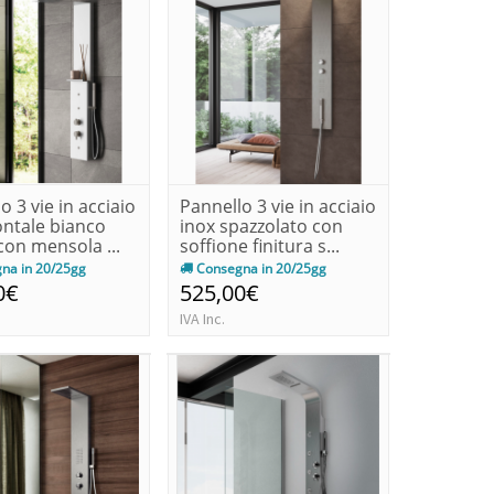
o 3 vie in acciaio
Pannello 3 vie in acciaio
ontale bianco
inox spazzolato con
on mensola ...
soffione finitura s...
na in 20/25gg
Consegna in 20/25gg
0€
525,00€
IVA Inc.