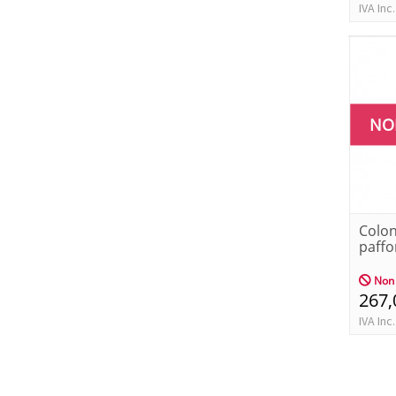
IVA Inc.
NO
Colon
paffo
Non 
267,
IVA Inc.