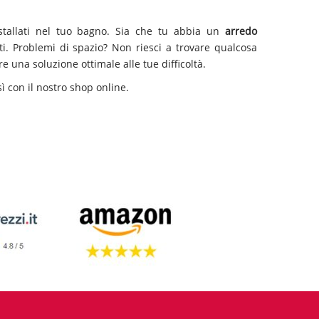
nstallati nel tuo bagno. Sia che tu abbia un
arredo
nti. Problemi di spazio? Non riesci a trovare qualcosa
e una soluzione ottimale alle tue difficoltà.
ì con il nostro shop online.
 in ottimi materiali come l’accaio inox.
Sanicro shower
ali all’uso
.
Vanità docce
si impegna nella ricerca del
sign
con la possibilità di utilizzare i
getti dorsali
per l’
Nell’apposita sezione
mondo doccia
diverse soluzioni
ta oggetti di design ad un prezzo conveniente.
erse offerte attive su molti prodotti, scegli quello più
la soluzione che fa al caso tuo.