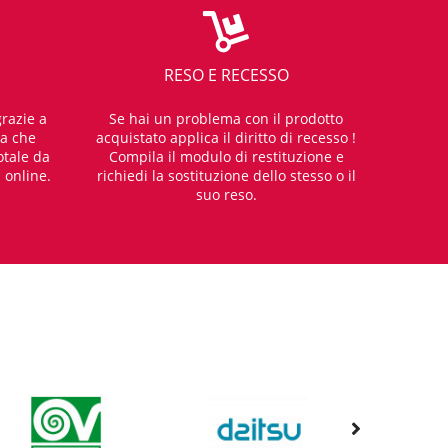
RESO E RECESSO
razie a
Se hai un problema con il prodotto
za che
acquistato applica il diritto di recesso !
otale da
Compila il modulo di restituzione e
i online.
richiedi la sostituzione dello stesso o il
suo reso.