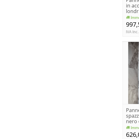
Panne
in ac
londr
Imme
997,
IVA Inc.
Panne
spazz
nero 
carb
Imme
626,