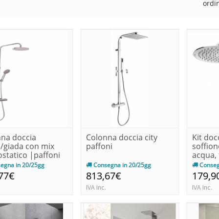
ordi
na doccia
Colonna doccia city
Kit doc
lo/giada con mix
paffoni
soffion
statico |paffoni
acqua, f
egna in 20/25gg
Consegna in 20/25gg
Conseg
77€
813,67€
179,9
IVA Inc.
IVA Inc.