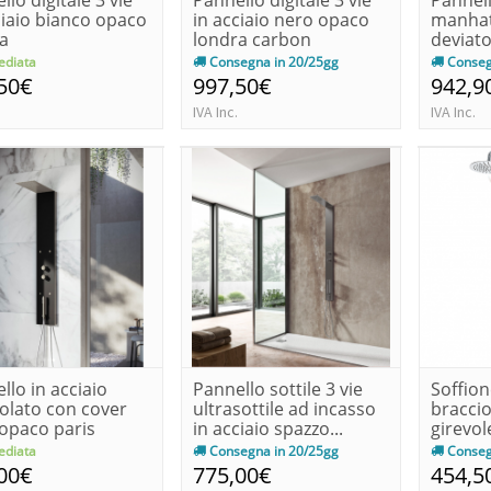
llo digitale 3 vie
Pannello digitale 3 vie
Pannel
ciaio bianco opaco
in acciaio nero opaco
manhat
a
londra carbon
deviato
accesso
diata
Consegna in 20/25gg
Conseg
50€
997,50€
942,9
IVA Inc.
IVA Inc.
llo in acciaio
Pannello sottile 3 vie
Soffion
olato con cover
ultrasottile ad incasso
braccio
opaco paris
in acciaio spazzo...
girevol
on
diata
Consegna in 20/25gg
Conseg
00€
775,00€
454,5