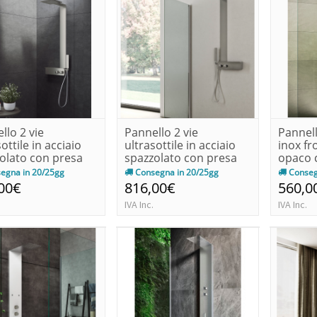
llo 2 vie
Pannello 2 vie
Pannell
ottile in acciaio
ultrasottile in acciaio
inox fr
olato con presa
spazzolato con presa
opaco c
..
d'acq...
egna in 20/25gg
Consegna in 20/25gg
Conseg
00€
816,00€
560,0
IVA Inc.
IVA Inc.