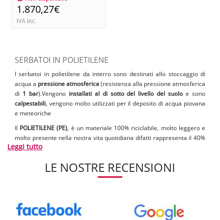
1.870,27€
IVA Inc.
SERBATOI IN POLIETILENE
I serbatoi in polietilene da interro sono destinati allo stoccaggio di
acqua a
pressione atmosferica
(resistenza alla pressione atmosferica
di
1 bar
).Vengono
installati al di sotto del livello del suolo
e sono
calpestabili
, vengono molto utilizzati per il deposito di acqua piovana
e meteoriche
Il
POLIETILENE (PE)
, è un materiale 100% riciclabile, molto leggero e
molto presente nella nostra vita quotidiana difatti rappresenta il 40%
Leggi tutto
del volume totale della produzione mondiale di plastiche.
Componente molto
resistente
agli agenti chimici, all’acqua, alle
LE NOSTRE RECENSIONI
soluzioni saline, alcool e benzina. Il Polietilene resta un’
ottima
materia prima
, pechè non assorbe acqua o altri liquidi e viene
intaccato solamente da ossidanti come: acido nitrico, acido solforico e
alogeni. Articoli di grande affidabilità, prodotti con materiali che
contrastano i problemi di corrosione ed ossidazione, inoltre