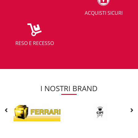
perchè sono facilmente lavabili con normali detersivi.
Caratterizzati da un’elevata resistenza
strutturale monoblocco
ACQUISTI SICURI
questi serbatoi sono realizzati mediante la tecnica di stampaggio di
tipo rotazionale che permette la costruzione del corpo del serbatoio
in un unico
monolite
molto robusto, solido e di grande
resistenza, inoltre essendo senza giunture evita il facile
deterioramento del prodotto causato appunto da questi raccordi.
RESO E RECESSO
Alcuni modelli come ad esempio quelli per la
raccolta delle acque
piovane
sono dotati di sistema di raccolta in un serbatoio delle acque
pluviali, accessoriat e con un filtro e sistema troppo pieno (sistema
che raggiunta una certa pressione massima chiude la valvola e non
permette l’ ingresso di nessun altro fluido) che possono essere
riutilizzate per svariti utilizzi come ad esempio l’ irrigazione o la sub
I NOSTRI BRAND
irrigazione abbinandoli ad una pompa esterna autodescante o
interna sommersa .
Per un utilizzo efficiente dei serbatoi d'acqua da interrare nel suolo si
consiglia
l'abbinamento ad altri serbatoi o pozzetti
. Possono
essere
collegati in serie
per aumentare la capacità di accumulo e
andare incontro alle maggiori esigenze di un grande impianto di
irrigazione.