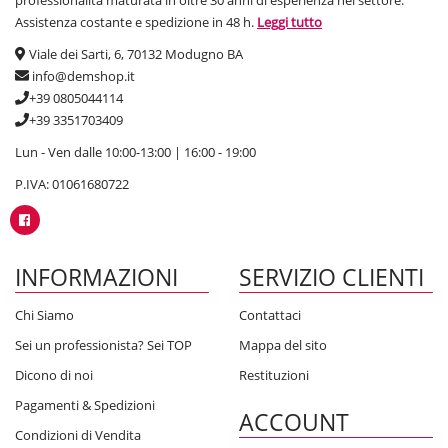
professionalità maturata in oltre 30 anni di esperienza nel settore.
Serbatoi delle migliori marche: Cordivari e Telcom
Assistenza costante e spedizione in 48 h.
Leggi tutto
CORDIVARI
e
TELCOM
sono entrambi rinnomati per la fabbricazione
Viale dei Sarti, 6, 70132 Modugno BA
di contenitori in materiale termoplastico e non. Sul nostro e-
info@demshop.it
commerce è presente una vasta scelta di prodotti disponibili in tutte
+39 0805044114
le grandezze volumetriche dalle grandi prestazioni, molto affidabili e
+39 3351703409
di un elevata qualità.
Lun - Ven dalle 10:00-13:00 | 16:00 - 19:00
Serbatoi
P.IVA: 01061680722
Centinaia di
SERBATOI
indiversi materiali in polietilene o acciaio
inox per soddisfare al meglio le esigenze. Molto utili sia per le
esigenze del privato che ha bisogno di accumulare acque per irrigare
INFORMAZIONI
SERVIZIO CLIENTI
campi o alimentare la rete idrica domestica, che dell'idraulico o del
professionista che cerca prezzi convenienti e qualità nei prodotti che
acquista.
Chi Siamo
Contattaci
Sei un professionista? Sei TOP
Mappa del sito
Scegli la combo qualità- prezzo su DemShop
Dicono di noi
Restituzioni
Sul nostro
shop online
potrai acquistare serbatoi delle migliori
Pagamenti & Spedizioni
ACCOUNT
marche a prezzi convenienti.
Condizioni di Vendita