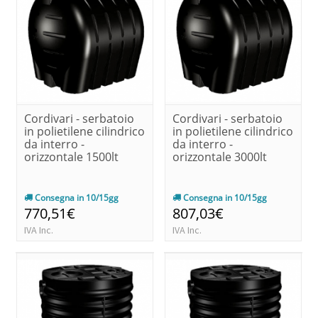
Cordivari - serbatoio
Cordivari - serbatoio
in polietilene cilindrico
in polietilene cilindrico
da interro -
da interro -
orizzontale 1500lt
orizzontale 3000lt
Consegna in 10/15gg
Consegna in 10/15gg
770,51€
807,03€
IVA Inc.
IVA Inc.