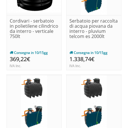
Cordivari - serbatoio
Serbatoio per raccolta
in polietilene cilindrico
di acqua piovana da
da interro - verticale
interro - pluvium
750lt
telcom es 2000lt
Consegna in 10/15gg
Consegna in 10/15gg
369,22€
1.338,74€
IVA Inc.
IVA Inc.