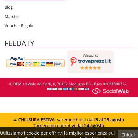
Blog
Marche
Voucher Regalo
FEEDATY
© DEM srl Viale dei Sarti, 6, 70132 Modugno BA - P.iva 01061680722
☀️
CHIUSURA ESTIVA:
saremo chiusi dall’
8 al 23 agosto
.
Torneremo operativi dal
24 agosto
.
Gli ordini ricevuti durante la chiusura potranno essere evasi
Utilizziamo i cookie per offrirvi la miglior esperienza sul
Chiudi