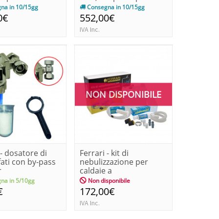
na in 10/15gg
Consegna in 10/15gg
0€
552,00€
IVA Inc.
NON DISPONIBILE
 - dosatore di
Ferrari - kit di
fati con by-pass
nebulizzazione per
r
caldaie a
condensazione
na in 5/10gg
Non disponibile
€
172,00€
IVA Inc.