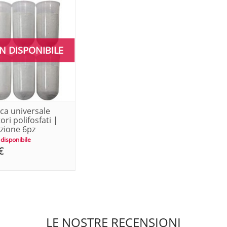
N DISPONIBILE
ica universale
ori polifosfati |
zione 6pz
disponibile
€
LE NOSTRE RECENSIONI