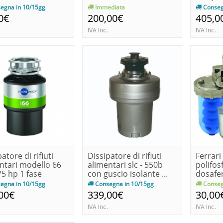
n...
egna in 10/15gg
Immediata
Conseg
0€
200,00€
405,0
IVA Inc.
IVA Inc.
atore di rifiuti
Dissipatore di rifiuti
Ferrari
ntari modello 66
alimentari slc - 550b
polifos
75 hp 1 fase
con guscio isolante ...
dosafe
egna in 10/15gg
Consegna in 10/15gg
Conseg
00€
339,00€
30,00
IVA Inc.
IVA Inc.