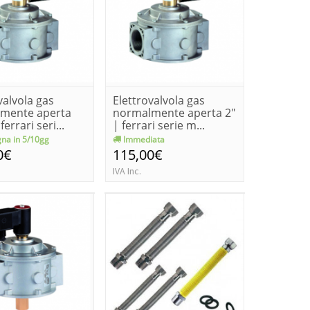
valvola gas
Elettrovalvola gas
mente aperta
normalmente aperta 2"
ferrari seri...
| ferrari serie m...
na in 5/10gg
Immediata
0€
115,00€
IVA Inc.