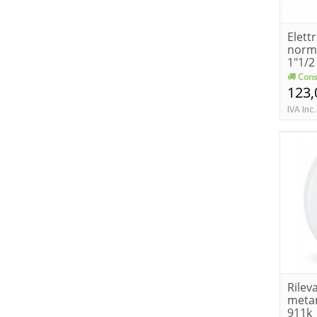
Elett
norm
1"1/2 
Cons
123,
IVA Inc.
Rilev
metan
911k