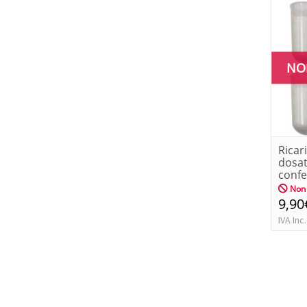
NO
Ricar
dosat
confe
Non 
9,90
IVA Inc.