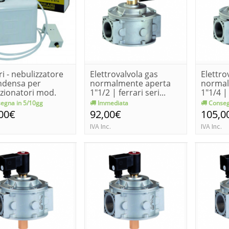
ri - nebulizzatore
Elettrovalvola gas
Elettro
ndensa per
normalmente aperta
normal
zionatori mod.
1"1/2 | ferrari seri...
1"1/4 | 
egna in 5/10gg
Immediata
Conseg
00€
92,00€
105,0
IVA Inc.
IVA Inc.