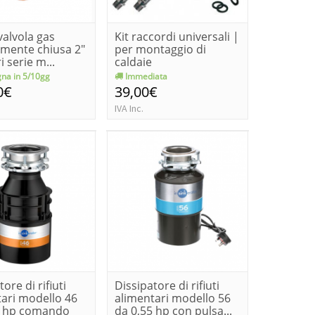
valvola gas
Kit raccordi universali |
mente chiusa 2"
per montaggio di
i serie m...
caldaie
na in 5/10gg
Immediata
0€
39,00€
IVA Inc.
ore di rifiuti
Dissipatore di rifiuti
ari modello 46
alimentari modello 56
5 hp comando
da 0,55 hp con pulsa...