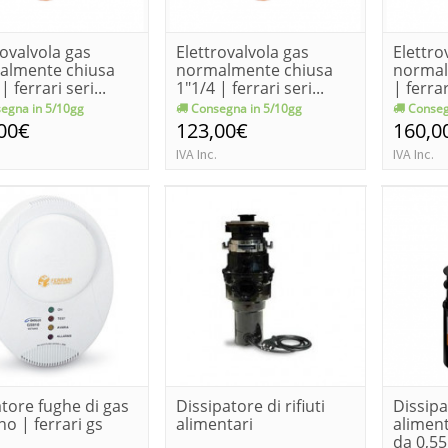
rovalvola gas
Elettrovalvola gas
Elettro
almente chiusa
normalmente chiusa
normal
| ferrari seri...
1"1/4 | ferrari seri...
| ferrar
egna in 5/10gg
Consegna in 5/10gg
Conseg
00€
123,00€
160,0
IVA Inc.
IVA Inc.
atore fughe di gas
Dissipatore di rifiuti
Dissipat
o | ferrari gs
alimentari
aliment
da 0,5