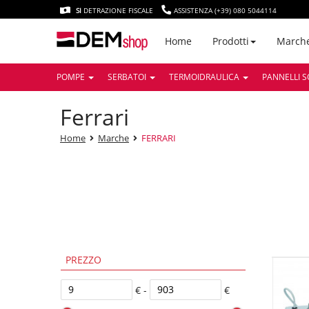
SI
DETRAZIONE FISCALE
ASSISTENZA (+39) 080 5044114
March
Home
Prodotti
POMPE
SERBATOI
TERMOIDRAULICA
PANNELLI S
ferrari
Home
Marche
FERRARI
PREZZO
€ -
€