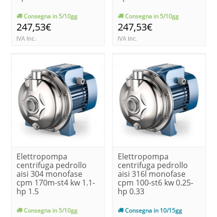
Consegna in 5/10gg
Consegna in 5/10gg
247,53€
247,53€
IVA Inc.
IVA Inc.
Elettropompa
Elettropompa
centrifuga pedrollo
centrifuga pedrollo
aisi 304 monofase
aisi 316l monofase
cpm 170m-st4 kw 1.1-
cpm 100-st6 kw 0.25-
hp 1.5
hp 0.33
Consegna in 5/10gg
Consegna in 10/15gg