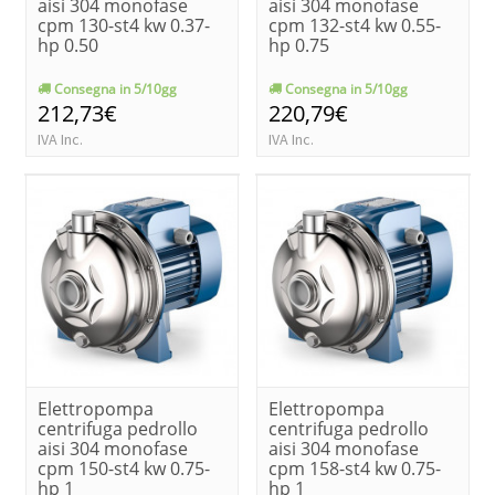
aisi 304 monofase
aisi 304 monofase
cpm 130-st4 kw 0.37-
cpm 132-st4 kw 0.55-
hp 0.50
hp 0.75
Consegna in 5/10gg
Consegna in 5/10gg
212,73€
220,79€
IVA Inc.
IVA Inc.
Elettropompa
Elettropompa
centrifuga pedrollo
centrifuga pedrollo
aisi 304 monofase
aisi 304 monofase
cpm 150-st4 kw 0.75-
cpm 158-st4 kw 0.75-
hp 1
hp 1