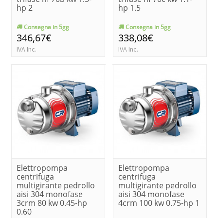
hp 2
hp 1.5
Consegna in 5gg
Consegna in 5gg
346,67€
338,08€
IVA Inc.
IVA Inc.
Elettropompa
Elettropompa
centrifuga
centrifuga
multigirante pedrollo
multigirante pedrollo
aisi 304 monofase
aisi 304 monofase
3crm 80 kw 0.45-hp
4crm 100 kw 0.75-hp 1
0.60