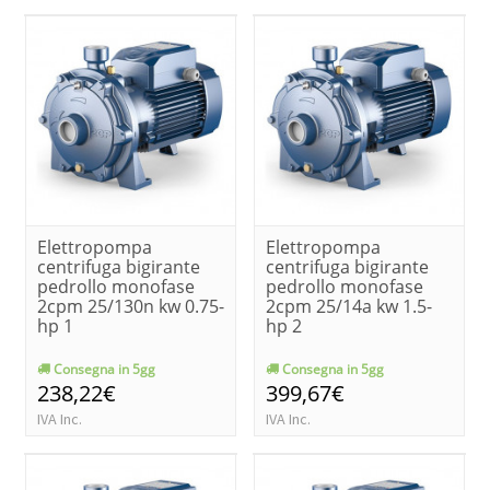
Elettropompa
Elettropompa
centrifuga bigirante
centrifuga bigirante
pedrollo monofase
pedrollo monofase
2cpm 25/130n kw 0.75-
2cpm 25/14a kw 1.5-
hp 1
hp 2
Consegna in 5gg
Consegna in 5gg
238,22€
399,67€
IVA Inc.
IVA Inc.