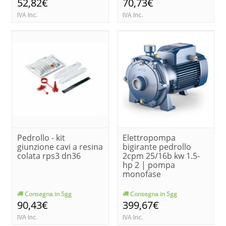
52,82€
70,73€
IVA Inc.
IVA Inc.
Pedrollo - kit
Elettropompa
giunzione cavi a resina
bigirante pedrollo
colata rps3 dn36
2cpm 25/16b kw 1.5-
hp 2 | pompa
monofase
Consegna in 5gg
Consegna in 5gg
90,43€
399,67€
IVA Inc.
IVA Inc.