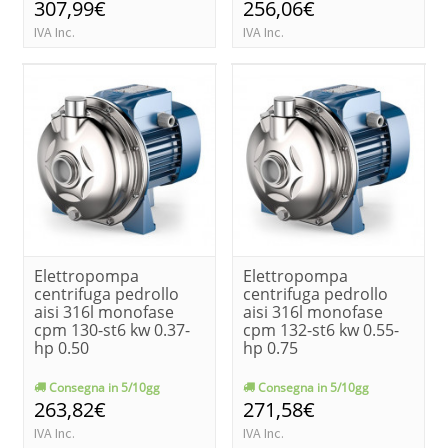
307,99€
256,06€
IVA Inc.
IVA Inc.
Elettropompa
Elettropompa
centrifuga pedrollo
centrifuga pedrollo
aisi 316l monofase
aisi 316l monofase
cpm 130-st6 kw 0.37-
cpm 132-st6 kw 0.55-
hp 0.50
hp 0.75
Consegna in 5/10gg
Consegna in 5/10gg
263,82€
271,58€
IVA Inc.
IVA Inc.