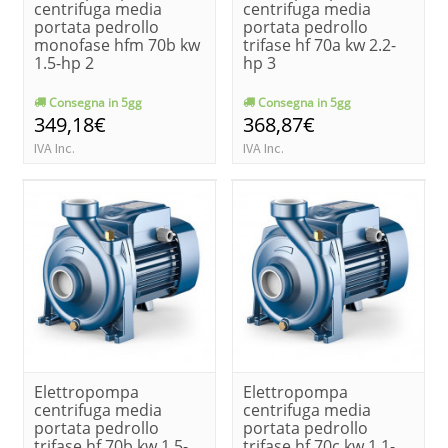
centrifuga media
centrifuga media
portata pedrollo
portata pedrollo
monofase hfm 70b kw
trifase hf 70a kw 2.2-
1.5-hp 2
hp 3
Consegna in 5gg
Consegna in 5gg
349,18€
368,87€
IVA Inc.
IVA Inc.
Elettropompa
Elettropompa
centrifuga media
centrifuga media
portata pedrollo
portata pedrollo
trifase hf 70b kw 1.5-
trifase hf 70c kw 1.1-