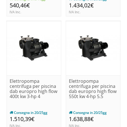
540,46€
1.434,02€
IVA Inc.
IVA Inc.
Elettropompa
Elettropompa
centrifuga per piscina
centrifuga per piscina
dab europro high flow
dab europro high flow
400t kw 3-hp 4
550t kw 4-hp 5.5
Consegna in 20/25gg
Consegna in 20/25gg
1.510,39€
1.638,88€
IVA Inc.
IVA Inc.