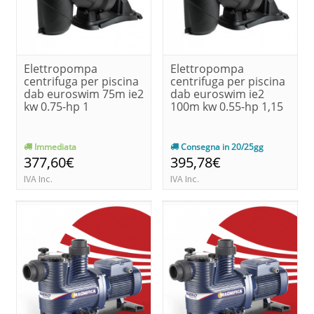
Elettropompa
Elettropompa
centrifuga per piscina
centrifuga per piscina
dab euroswim 75m ie2
dab euroswim ie2
kw 0.75-hp 1
100m kw 0.55-hp 1,15
Immediata
Consegna in 20/25gg
377,60€
395,78€
IVA Inc.
IVA Inc.