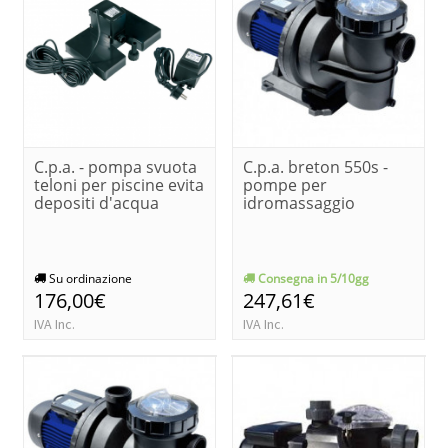
C.p.a. - pompa svuota
C.p.a. breton 550s -
teloni per piscine evita
pompe per
depositi d'acqua
idromassaggio
Su ordinazione
Consegna in 5/10gg
176,00€
247,61€
IVA Inc.
IVA Inc.