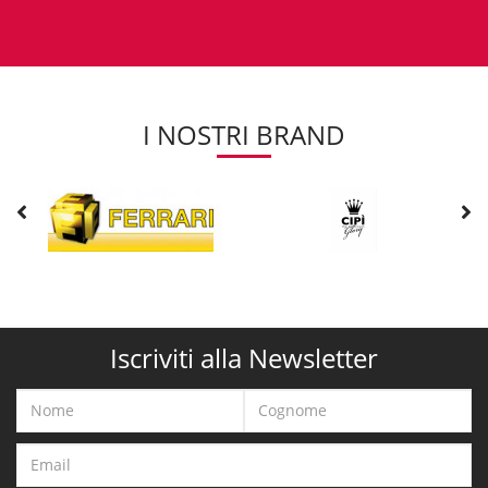
creerà una pressione troppo alta che può portare anche ad un rischio
concreto di esplosione.
Se avessi una piscina con un volume d'acqua di [40 - 50 m³] avrei
bisogno di una pompa dal almeno 1HP come una
DAB EUROSWIM
100M
o una
CALPEDA MPCM 31
.
I NOSTRI BRAND
Entrambi questi prodotti sono di ottima manifattura e offrono ottime
prestazioni:
Nel primo caso abbiamo un range di portata offerta Q=[0-24
m³/h] e ciò vuol dire che, nel punto di massima efficienza
(12m³/h) la pompa riesce a filtrare e ripulire completamente la
piscina in 3-4 ore.
Nel secondo caso le prestazioni sono molto simili Q= [0-18
m³/h] per cui, nel punto di massima efficienza (10m³/h) la
pompa riesce a filtrare e ripulire completamente la piscina in
4-5 ore.
Iscriviti alla Newsletter
Manutenzione del filtro a sabbia abbinato
Oltre allo
svuotamento e pulizia periodico
del cestello in plastica della
pompa, un aspetto importante è la
manutenzione del filtro a sabbia
abbinato
. Questo è uno dei meccanismi più importanti all’interno della