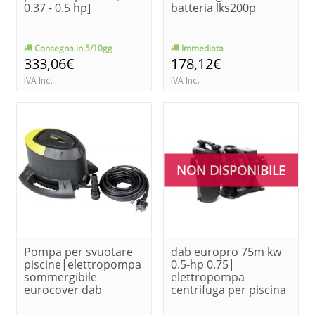
0.37 - 0.5 hp]
batteria lks200p
Consegna in 5/10gg
Immediata
333,06€
178,12€
IVA Inc.
IVA Inc.
NON DISPONIBILE
Pompa per svuotare
dab europro 75m kw
piscine|elettropompa
0.5-hp 0.75|
sommergibile
elettropompa
eurocover dab
centrifuga per piscina