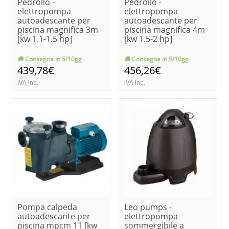
Pedrollo -
Pedrollo -
elettropompa
elettropompa
autoadescante per
autoadescante per
piscina magnifica 3m
piscina magnifica 4m
[kw 1.1-1.5 hp]
[kw 1.5-2 hp]
Consegna in 5/10gg
Consegna in 5/10gg
439,78€
456,26€
IVA Inc.
IVA Inc.
Pompa calpeda
Leo pumps -
autoadescante per
elettropompa
piscina mpcm 11 [kw
sommergibile a