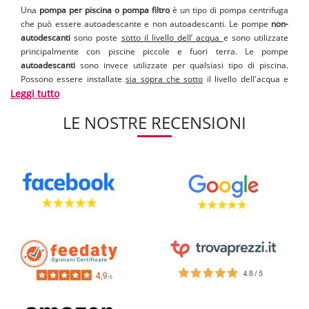
Una
pompa per piscina o pompa filtro
è un tipo di pompa centrifuga
che può essere autoadescante e non autoadescanti. Le pompe
non-
autodescanti
sono poste
sotto il livello dell’ acqua
e sono utilizzate
principalmente con piscine piccole e fuori terra. Le pompe
autoadescanti
sono invece utilizzate per qualsiasi tipo di piscina.
Possono essere installate
sia sopra che sotto
il livello dell'acqua e
Leggi tutto
hanno la funzione di far circolare l'acqua che viene prima pompata
attraverso il filtro a sabbia od a cartuccia per rimuovere le
LE NOSTRE RECENSIONI
impurità. La stessa pompa ha un cestello filtrante in cui le
impurità
grossolane
come foglie, capelli ed insetti sono intercettate, così che
non possano causare danni alla pompa.
[..]
Ci sono pompe ad
1 velocità
e ci sono pompe a
velocità variabile
con molti più programmi. Ogni programma, pompa ad una velocità
diversa. Ne consegue che il consumo di energia da parte delle pompe
a velocità variabile è molto inferiore a quella delle pompe tradizionali.
Inoltre, vi è un'ampio vaglio di possibilità con le pompe a velocità
variabile. Si va dalla velocità impostate manualmente alle velocità
programmabili ed automatiche.
Disponibili sul nostro shop una vasta gamma delle migliori marche
costruttrici di pompe per piscina, approfitta e scegli prodotti di qualità