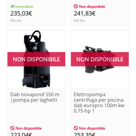
Immediata
Non disponibile
235,03€
241,83€
IVA Inc.
IVA Inc.
NON DISPONIBILE
NON DISPONIBILE
Dab novapond 550 m
Elettropompa
|pompa per laghetti
centrifuga per piscina
dab europro 100m kw
0.75-hp 1
Non disponibile
Non disponibile
223,04€
253,35€