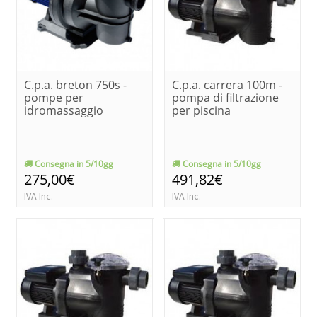
C.p.a. breton 750s -
C.p.a. carrera 100m -
pompe per
pompa di filtrazione
idromassaggio
per piscina
Consegna in 5/10gg
Consegna in 5/10gg
275,00€
491,82€
IVA Inc.
IVA Inc.