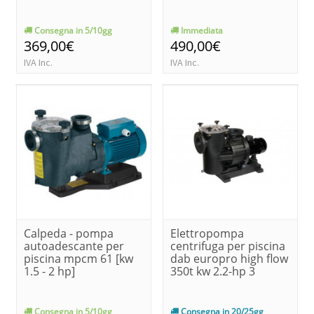
Consegna in 5/10gg
Immediata
369,00€
490,00€
IVA Inc.
IVA Inc.
Calpeda - pompa
Elettropompa
autoadescante per
centrifuga per piscina
piscina mpcm 61 [kw
dab europro high flow
1.5 - 2 hp]
350t kw 2.2-hp 3
Consegna in 5/10gg
Consegna in 20/25gg