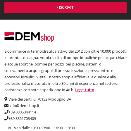
piscina per
mantenere l’acqua pulita
e
evitare la proliferazione di
ISCRIVITI
batteri
che causano infezioni e problemi alla pelle.
Primo passo in assoluto per la manutenzione ordinaria del filtro è il
controlavaggio
. Solitamente nei
periodi di maggiore affluenza
è
necessario ricorrere a questo trattamento una volta a settimana. Il
procedimento
consiste nello spegnere la pompa e posizionare la
valvola selettrice sulla scritta controlavaggio (backwash) e aprire
l’eventuale valvola del tubo di scarico. Si riaccende la pompa e la si
E-commerce di termoidraulica attivo dal 2012 con oltre 10.000 prodotti
richiude solo nel momento in cui l’acqua che fuoriesce è pulita.
in pronta consegna. Ampia scelta di pompe idrauliche per acque chiare
Posizionare la valvola su risciacquo (rinse) per eliminare le ultime
e acque sporche, pompe per pozzi, per piscine, sistemi di
particelle inquinanti ancora presenti. Si spegne nuovamente la
sollevamento acque, gruppi di pressurizzazione, presscontrol e
pompa per direzionare la valvola su filtrazione, chiudere la valvola di
scarico e riaccendere.
accessori idraulici. Visita il nostro shop e affidati alla qualità e alla
professionalità maturata in oltre 30 anni di esperienza nel settore.
Assistenza costante e spedizione in 48 h.
Leggi tutto
Come scegliere un filtro a sabbia
Viale dei Sarti, 6, 70132 Modugno BA
I criteri da prendere in considerazione per la scelta di quello giusto
info@demshop.it
sono:
+39 0805044114
-
Volume dell’acqua
: è necessario calcolare il volume dell’acqua
+39 3351703409
presente in piscina. Se ad esempio, si possiede una piscina con
Lun - Ven dalle 10:00-13:00 | 16:00 - 19:00
Lunghezza 10 m, larga 5 m ed alta 1,5 m, calcolandone il volume