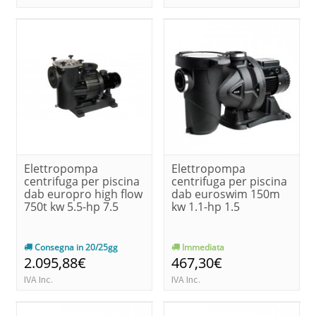
Elettropompa
Elettropompa
centrifuga per piscina
centrifuga per piscina
dab europro high flow
dab euroswim 150m
750t kw 5.5-hp 7.5
kw 1.1-hp 1.5
Consegna in 20/25gg
Immediata
2.095,88€
467,30€
IVA Inc.
IVA Inc.