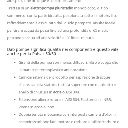
all’aspirazione di acque e al disinnescamento.
Trattasi di un'
elettropompa pluristadio
monoblocco, di tipo
sommerso, con la parte idraulica posizionata sotto il motore, il cui
raffreddamento é assicurato dal liquido pompato. Risulta ideale
per tirare acqua da pozzi fino ad una profondità di 65 metri,
pescando acqua ad una velocità di 20 litri al minuto.
Dab pompe significa qualità nei componenti e questo vale
anche per la Pulsar 50/50
Giranti della pompa sommersa, diffusori, filtro e coppa olio
in materiale termoplastico antiabrasione.
Camicia esterna del prodotto per aspirazione di acque
chiare, camicia statore, testata superiore con manicotto e
anello di chiusura in
acciaio
AISI 304.
Estensione albero rotore in AISI 304. Elastomeri in NBR.
Viterie in acciaio inox.
Doppia tenuta meccanica con interposta camera d’olio, in
ceramica/carbone lato motore e carburo di silicio/carburo di