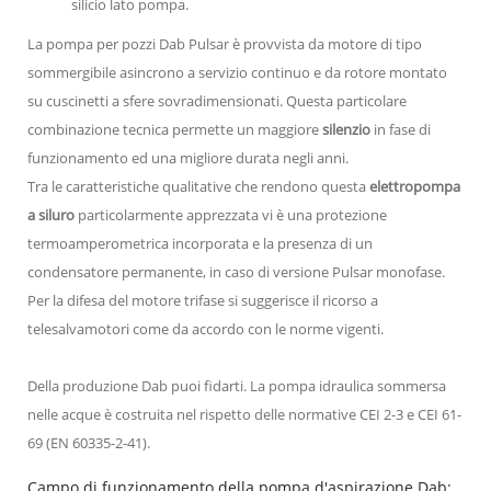
silicio lato pompa.
La pompa per pozzi Dab Pulsar è provvista da motore di tipo
sommergibile asincrono a servizio continuo e da rotore montato
su cuscinetti a sfere sovradimensionati. Questa particolare
combinazione tecnica permette un maggiore
silenzio
in fase di
funzionamento ed una migliore durata negli anni.
Tra le caratteristiche qualitative che rendono questa
elettropompa
a siluro
particolarmente apprezzata vi è una protezione
termoamperometrica incorporata e la presenza di un
condensatore permanente, in caso di versione Pulsar monofase.
Per la difesa del motore trifase si suggerisce il ricorso a
telesalvamotori come da accordo con le norme vigenti.
Della produzione Dab puoi fidarti. La pompa idraulica sommersa
nelle acque è costruita nel rispetto delle normative CEI 2-3 e CEI 61-
69 (EN 60335-2-41).
Campo di funzionamento della pompa d'aspirazione Dab: