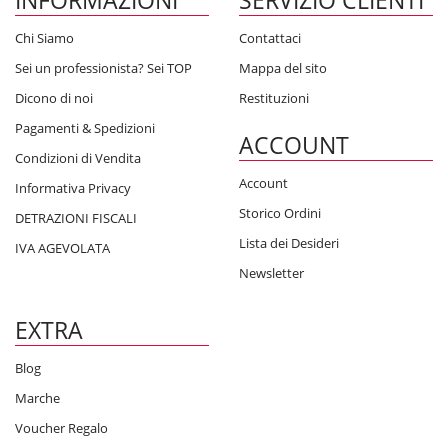
INFORMAZIONI
SERVIZIO CLIENTI
Pompe
Chi Siamo
Contattaci
Nella sezione
pompe
potrai trovare prodotti efficienti, di qualità, con
Sei un professionista? Sei TOP
Mappa del sito
risparmio energetico, semplici nell’installazione e facili da utilizzare.
Disponibilità immediata di pompe per tutte le esigenze dal privato al
Dicono di noi
Restituzioni
professionista che cerca prezzi giusti e affidabilità nella merce che
Pagamenti & Spedizioni
acquista.
ACCOUNT
Condizioni di Vendita
Account
Elettropompe scontate e spedizioni rapide in tutta
Informativa Privacy
Italia
Storico Ordini
DETRAZIONI FISCALI
Visita il nostro
shop online
e sfrutta le nostre offerte ricercando
Lista dei Desideri
IVA AGEVOLATA
convenienza e qualità!. Sfoglia il catalogo e se necessiti di aiuto non
Newsletter
esitare a
contattarci
, ti risponderemo nell’ immediato.
EXTRA
Blog
Marche
Voucher Regalo