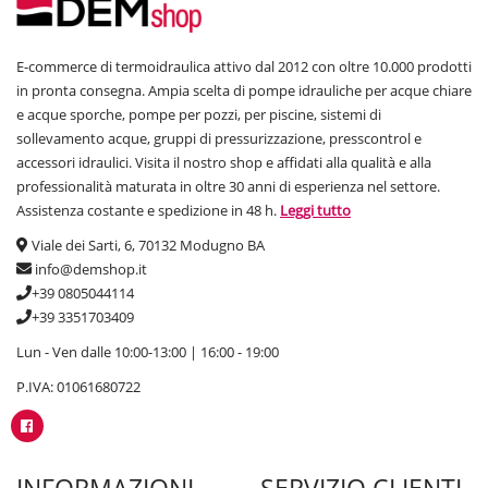
Approfitta della nostra scontistica e scegli tra un ampia gamma di
pompe sommerse ad uso
domestico
(in sostituzione ad un sistema
autoclave se è presente un pozzo o un accumulo) o per
irrigazione
.
E-commerce di termoidraulica attivo dal 2012 con oltre 10.000 prodotti
Per qualsiasi dubbio o informazione in merito a sostituzioni,
in pronta consegna. Ampia scelta di pompe idrauliche per acque chiare
malfunzionamenti e prezzi contattaci e nell’ immediato un supporto
e acque sporche, pompe per pozzi, per piscine, sistemi di
tecnico correrà in tuo aiuto.
sollevamento acque, gruppi di pressurizzazione, presscontrol e
accessori idraulici. Visita il nostro shop e affidati alla qualità e alla
professionalità maturata in oltre 30 anni di esperienza nel settore.
Pompa sommersa multigirante elettronica
Assistenza costante e spedizione in 48 h.
Leggi tutto
DemShop.it, il tuo shop online di fiducia, offre una moltitudine di
prodotti riguardanti questa categoria. Scegli la combo qualità-prezzo
Viale dei Sarti, 6, 70132 Modugno BA
e non te ne pentrai. Potrai scegliere tra pompe sommerse da 4 pollici
info@demshop.it
sia con girante flottante che con girante periferica, sia monoblocco
+39 0805044114
che multigiranti. Il catalogo sul sito è ampio e ti permetterà di trovare
+39 3351703409
il modello che stai cercando.
Lun - Ven dalle 10:00-13:00 | 16:00 - 19:00
P.IVA: 01061680722
Pompe sommerse: DAB, LOWARA e PEDROLLO
Visita il nostro catalogo online, sono presenti i migliori marchi 100%
QUALITA’ GARANTITA:
DAB
,
LOWARA
, e
PEDROLLO
.