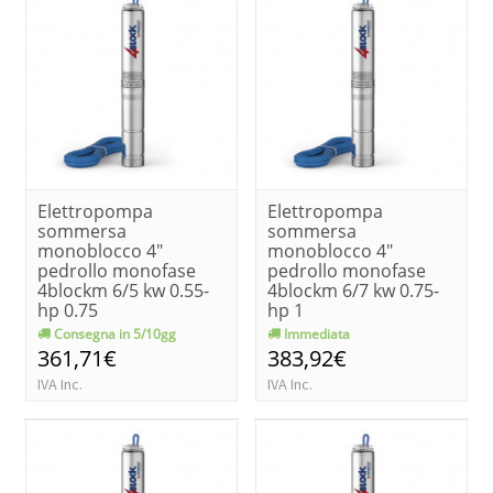
Elettropompa
Elettropompa
sommersa
sommersa
monoblocco 4"
monoblocco 4"
pedrollo monofase
pedrollo monofase
4blockm 6/5 kw 0.55-
4blockm 6/7 kw 0.75-
hp 0.75
hp 1
Consegna in 5/10gg
Immediata
361,71€
383,92€
IVA Inc.
IVA Inc.