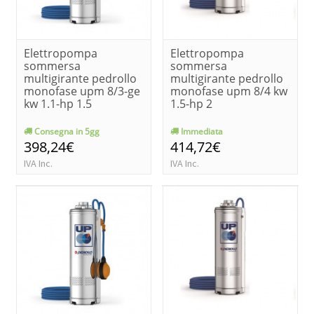
Elettropompa
Elettropompa
sommersa
sommersa
multigirante pedrollo
multigirante pedrollo
monofase upm 8/3-ge
monofase upm 8/4 kw
kw 1.1-hp 1.5
1.5-hp 2
Consegna in 5gg
Immediata
398,24€
414,72€
IVA Inc.
IVA Inc.