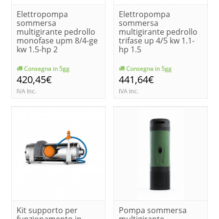
Elettropompa
Elettropompa
sommersa
sommersa
multigirante pedrollo
multigirante pedrollo
monofase upm 8/4-ge
trifase up 4/5 kw 1.1-
kw 1.5-hp 2
hp 1.5
Consegna in 5gg
Consegna in 5gg
420,45€
441,64€
IVA Inc.
IVA Inc.
Kit supporto per
Pompa sommersa
funzionamento in
multigirante