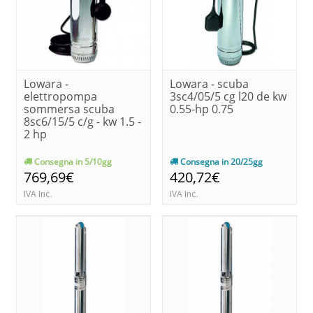
Lowara -
Lowara - scuba
elettropompa
3sc4/05/5 cg l20 de kw
sommersa scuba
0.55-hp 0.75
8sc6/15/5 c/g - kw 1.5 -
2 hp
Consegna in 5/10gg
Consegna in 20/25gg
769,69€
420,72€
IVA Inc.
IVA Inc.