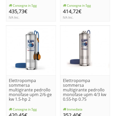
Consegna in 5gg
Consegna in 5gg
435,73€
414,72€
IVA Inc.
IVA Inc.
Elettropompa
Elettropompa
sommersa
sommersa
multigirante pedrollo
multigirante pedrollo
monofase upm 2/6-ge
monofase upm 4/3 kw
kw 1.5-hp 2
0.55-hp 0.75
Consegna in 5gg
Immediata
420,45€
352,40€