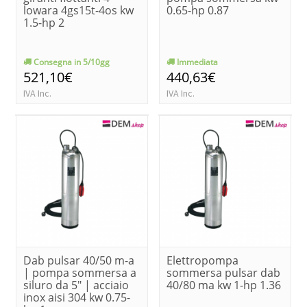
lowara 4gs15t-4os kw
0.65-hp 0.87
1.5-hp 2
Consegna in 5/10gg
Immediata
521,10€
440,63€
IVA Inc.
IVA Inc.
Dab pulsar 40/50 m-a
Elettropompa
| pompa sommersa a
sommersa pulsar dab
siluro da 5" | acciaio
40/80 ma kw 1-hp 1.36
inox aisi 304 kw 0.75-