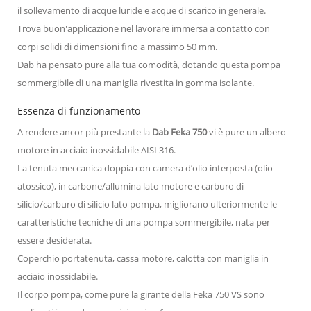
il sollevamento di acque luride e acque di scarico in generale.
Trova buon'applicazione nel lavorare immersa a contatto con
corpi solidi di dimensioni fino a massimo 50 mm.
Dab ha pensato pure alla tua comodità, dotando questa pompa
sommergibile di una maniglia rivestita in gomma isolante.
Essenza di funzionamento
A rendere ancor più prestante la
Dab Feka 750
vi è pure un albero
motore in acciaio inossidabile AISI 316.
La tenuta meccanica doppia con camera d’olio interposta (olio
atossico), in carbone/allumina lato motore e carburo di
silicio/carburo di silicio lato pompa, migliorano ulteriormente le
caratteristiche tecniche di una pompa sommergibile, nata per
essere desiderata.
Coperchio portatenuta, cassa motore, calotta con maniglia in
acciaio inossidabile.
Il corpo pompa, come pure la girante della Feka 750 VS sono