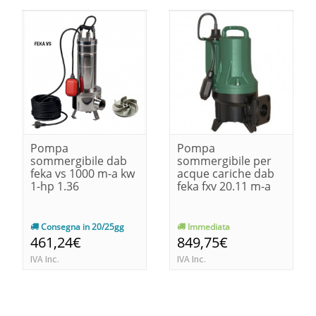
Pompa
Pompa
sommergibile dab
sommergibile per
feka vs 1000 m-a kw
acque cariche dab
1-hp 1.36
feka fxv 20.11 m-a
Consegna in 20/25gg
Immediata
461,24€
849,75€
IVA Inc.
IVA Inc.