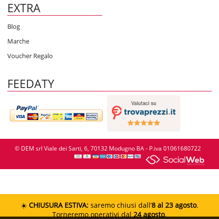
EXTRA
Blog
Marche
Voucher Regalo
FEEDATY
© DEM srl Viale dei Sarti, 6, 70132 Modugno BA - P.iva 01061680722
☀️
CHIUSURA ESTIVA:
saremo chiusi dall’
8 al 23 agosto
.
Torneremo operativi dal
24 agosto
.