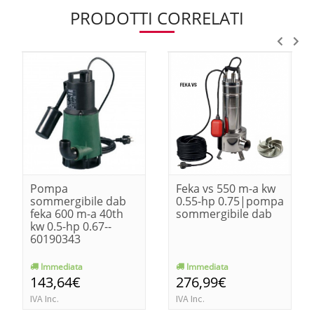
PRODOTTI CORRELATI
Pompa
Feka vs 550 m-a kw
sommergibile dab
0.55-hp 0.75|pompa
feka 600 m-a 40th
sommergibile dab
kw 0.5-hp 0.67--
60190343
Immediata
Immediata
143,64€
276,99€
IVA Inc.
IVA Inc.