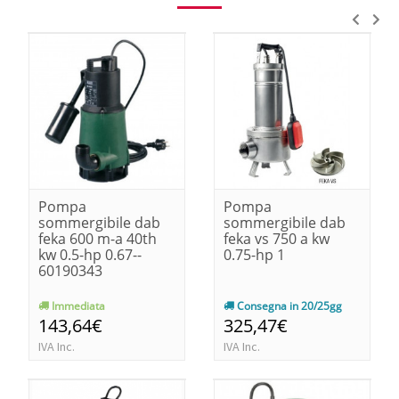
Pompa
Pompa
sommergibile dab
sommergibile dab
feka 600 m-a 40th
feka vs 750 a kw
kw 0.5-hp 0.67--
0.75-hp 1
60190343
Immediata
Consegna in 20/25gg
143,64€
325,47€
IVA Inc.
IVA Inc.