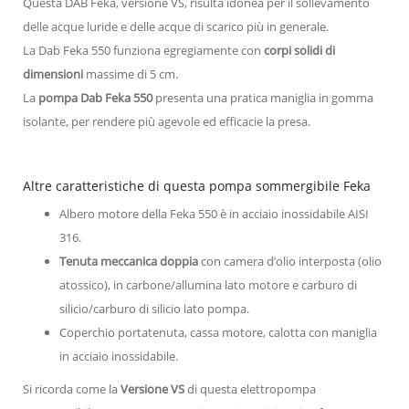
Questa DAB Feka, versione VS, risulta idonea per il sollevamento
delle acque luride e delle acque di scarico più in generale.
La Dab Feka 550 funziona egregiamente con
corpi solidi di
dimensioni
massime di 5 cm.
La
pompa Dab Feka 550
presenta una pratica maniglia in gomma
isolante, per rendere più agevole ed efficacie la presa.
Altre caratteristiche di questa pompa sommergibile Feka
Albero motore della Feka 550 è in acciaio inossidabile AISI
316.
Tenuta meccanica doppia
con camera d’olio interposta (olio
atossico), in carbone/allumina lato motore e carburo di
silicio/carburo di silicio lato pompa.
Coperchio portatenuta, cassa motore, calotta con maniglia
in acciaio inossidabile.
Si ricorda come la
Versione VS
di questa elettropompa