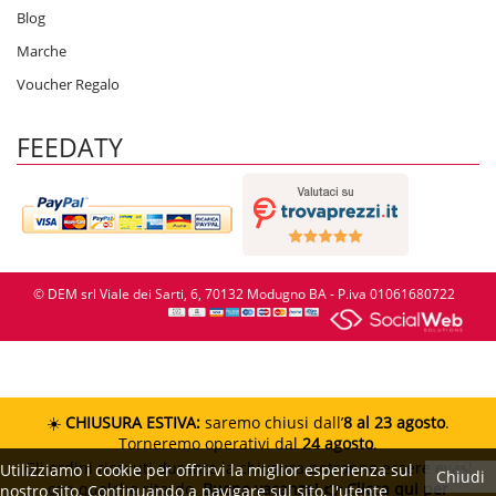
Blog
Marche
Voucher Regalo
FEEDATY
© DEM srl Viale dei Sarti, 6, 70132 Modugno BA - P.iva 01061680722
☀️
CHIUSURA ESTIVA:
saremo chiusi dall’
8 al 23 agosto
.
Torneremo operativi dal
24 agosto
.
Gli ordini ricevuti durante la chiusura potranno essere evasi
Utilizziamo i cookie per offrirvi la miglior esperienza sul
Chiudi
con qualche ritardo.
Buone vacanze!
👉 Clicca qui per
nostro sito. Continuando a navigare sul sito, l'utente