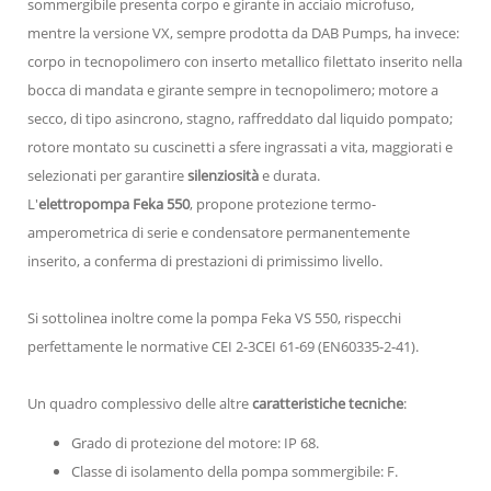
sommergibile presenta corpo e girante in acciaio microfuso,
mentre la versione VX, sempre prodotta da DAB Pumps, ha invece:
corpo in tecnopolimero con inserto metallico filettato inserito nella
bocca di mandata e girante sempre in tecnopolimero; motore a
secco, di tipo asincrono, stagno, raffreddato dal liquido pompato;
rotore montato su cuscinetti a sfere ingrassati a vita, maggiorati e
selezionati per garantire
silenziosità
e durata.
L'
elettropompa Feka 550
, propone protezione termo-
amperometrica di serie e condensatore permanentemente
inserito, a conferma di prestazioni di primissimo livello.
Si sottolinea inoltre come la pompa Feka VS 550, rispecchi
perfettamente le normative CEI 2-3CEI 61-69 (EN60335-2-41).
Un quadro complessivo delle altre
caratteristiche tecniche
:
Grado di protezione del motore: IP 68.
Classe di isolamento della pompa sommergibile: F.