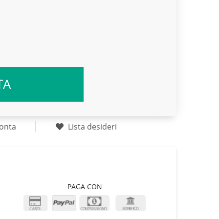
TA
onta
Lista desideri
PAGA CON