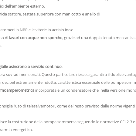
ci dell'ambiente esterno.
cia statore, testata superiore con manicotto e anello di
stomeri in NBR e le viterie in acciaio inox.
so di
lavori con acque non sporche
, grazie ad una doppia tenuta meccanica 
.
bile asincrono a servizio continuo
.
era sovradimensionati. Questo particolare riesce a garantira il duplice vanta
 decibel estremamente ridotta, caratteristica essenziale delle pompe somme
ermoamperometrica
incorporata e un condensatore che, nella versione monof
onsiglia l’uso di telesalvamotori, come del resto previsto dalle norme vigenti 
antisce la costruzione della pompa sommersa seguendo le normative CEI 2-3 e 
sparmio energetico.