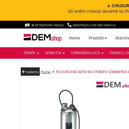
☀️
CHIUSUR
Gli ordini ricevuti durante la 
SI
DETRAZIONE FISCALE
ASSISTENZA (+39) 080 5044114
March
Home
Prodotti
POMPE
SERBATOI
TERMOIDRAULICA
PANNELLI S
Indietro
Home
PULSAR DAB 30/50 M-A POMPA SOMMERSA k