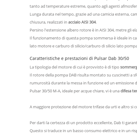
tanto ad temperature estreme, quanto agli agenti afmosferi
Lunga durata nel tempo, grazie ad una camicia esterna, cami
chiusura, realizzati in
acciaio AISI 304
.
Persino l'estensione albero rotore è in AISI 304, metre gli ela
Il funzionamento di questa pompa sommersa è ideale in ca
lato motore e carburo di silicio/carburo di silicio lato pompa
Caratteristiche e prestazioni di Pulsar Dab 30/50
La tipologia del motore di cui è provvisto è di tipo
sommergi
Il rotore della pompa DAB risulta montato su cuscinetti a sf
rumurosità durante la messa in funzione ed un emissione di
Pulsar 30/50 M-A, ideale per acque chiare, vi è una
difesa t
A maggiore protezione del motore trifase da urti e altro si c
Per darti la certezza di un prodotto eccellente, Dab ti gar
Questo si traduce in un basso consumo elettrico e in un ri