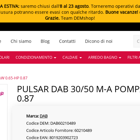
A ESTIVA:
saremo chiusi dall’
8 al 23 agosto
. Torneremo operativi d
chiusura potranno essere evasi con qualche ritardo.
Buone vacanze!
Grazie.
Team DEMshop!
e
Chi siamo
Blog
Contatti
Dicono di noi
OLARI
CONDIZIONAMENTO
CALDAIE
ARREDO BAGNO
FILTRI
W 0.65-HP 0.87
PULSAR DAB 30/50 M-A POMPA SOMMERSA KW 0.65-HP
0.87
Marca:
DAB
Codice DEM: DAB60210489
Codice Articolo Fornitore: 60210489
Codice EAN: 8019203902723