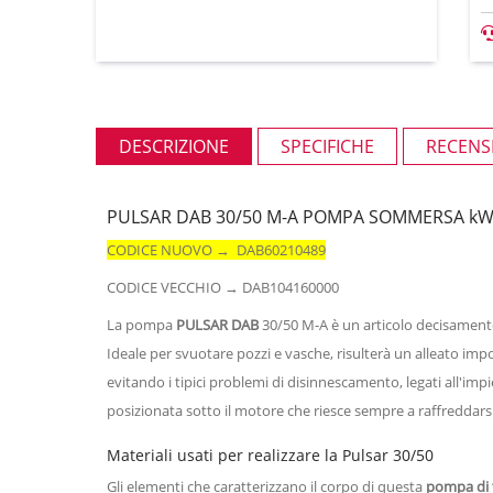
DESCRIZIONE
SPECIFICHE
RECENSI
PULSAR DAB 30/50 M-A POMPA SOMMERSA kW 
CODICE NUOVO → DAB60210489
CODICE VECCHIO → DAB104160000
La pompa
PULSAR DAB
30/50 M-A è un articolo decisamente
Ideale per svuotare pozzi e vasche, risulterà un alleato impo
evitando i tipici problemi di disinnescamento, legati all'
posizionata sotto il motore che riesce sempre a raffreddar
Materiali usati per realizzare la Pulsar 30/50
Gli elementi che caratterizzano il corpo di questa
pompa di 