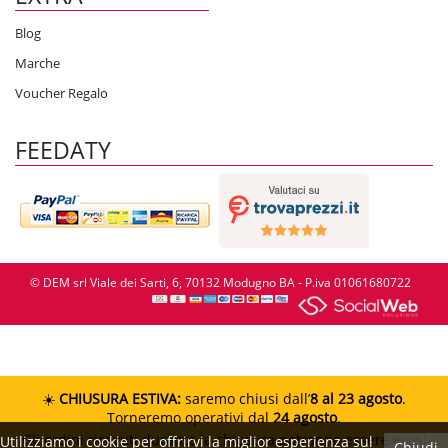
Blog
Marche
Voucher Regalo
FEEDATY
© DEM srl Viale dei Sarti, 6, 70132 Modugno BA - P.iva 01061680722
☀️
CHIUSURA ESTIVA:
saremo chiusi dall’
8 al 23 agosto
.
Torneremo operativi dal
24 agosto
.
Gli ordini ricevuti durante la chiusura potranno essere evasi
Utilizziamo i cookie per offrirvi la miglior esperienza sul
Chiudi