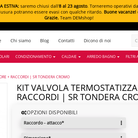
A ESTIVA:
saremo chiusi dall’
8 al 23 agosto
. Torneremo operativi d
chiusura potranno essere evasi con qualche ritardo.
Buone vacanze!
Grazie.
Team DEMshop!
e
Chi siamo
Blog
Contatti
Dicono di noi
OLARI
CONDIZIONAMENTO
CALDAIE
ARREDO BAGNO
FILTRI
TORE + RACCORDI | SR TONDERA CROMO
KIT VALVOLA TERMOSTATIZZABILE E DETENTORE +
RACCORDI | SR TONDERA C
OPZIONI DISPONIBILI
raccordo - attacco*