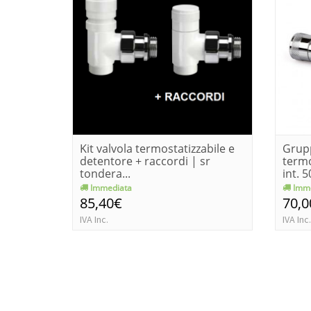
Kit valvola termostatizzabile e
Grup
detentore + raccordi | sr
termo
tondera...
int. 
Immediata
Imme
85,40€
70,0
IVA Inc.
IVA Inc.