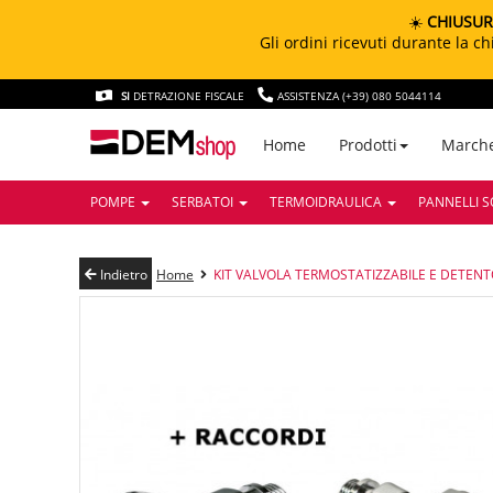
☀️
CHIUSUR
Gli ordini ricevuti durante la 
SI
DETRAZIONE FISCALE
ASSISTENZA (+39) 080 5044114
March
Home
Prodotti
POMPE
SERBATOI
TERMOIDRAULICA
PANNELLI S
Indietro
Home
KIT VALVOLA TERMOSTATIZZABILE E DETEN