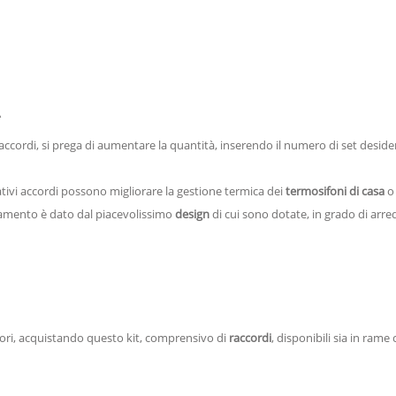
A
raccordi, si prega di aumentare la quantità, inserendo il numero di set desidera
ativi accordi possono migliorare la gestione termica dei
termosifoni di casa
o 
aldamento è dato dal piacevolissimo
design
di cui sono dotate, in grado di arre
ntori, acquistando questo kit, comprensivo di
raccordi
, disponibili sia in rame