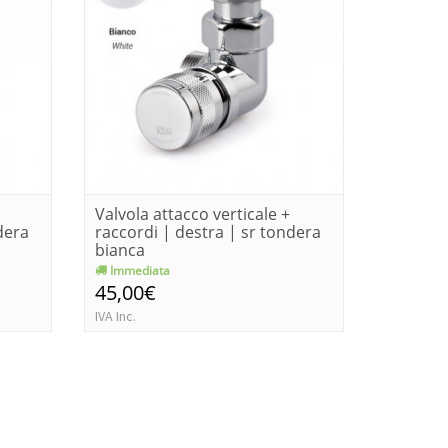
Valvola attacco verticale +
Valvola 
dera
raccordi | destra | sr tondera
raccordi
bianca
bianc...
Immediata
Immedia
45,00€
45,00€
IVA Inc.
IVA Inc.