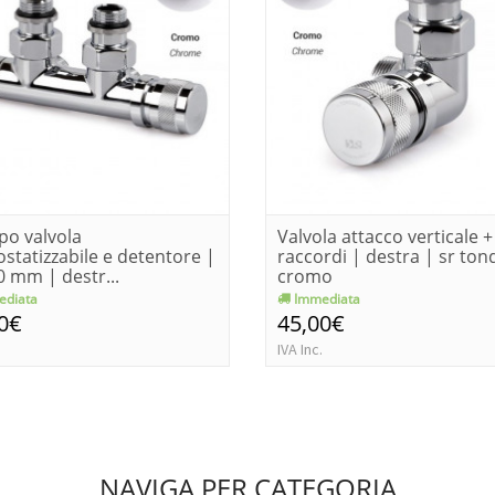
po valvola
Valvola attacco verticale +
statizzabile e detentore |
raccordi | destra | sr ton
50 mm | destr...
cromo
diata
Immediata
0€
45,00€
IVA Inc.
NAVIGA PER CATEGORIA