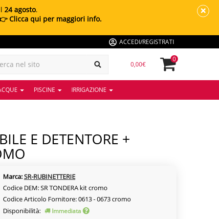
al
24 agosto
.
👉 Clicca qui per maggiori info.
ACCEDI/REGISTRATI
0
0,00€
 ACQUE
PISCINE
IRRIGAZIONE
ROMO
Marca:
SR-RUBINETTERIE
Codice DEM: SR TONDERA kit cromo
Codice Articolo Fornitore: 0613 - 0673 cromo
Disponibilità:
Immediata