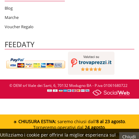
Blog
Marche
Voucher Regalo
FEEDATY
© DEM srl Viale dei Sarti, 6, 70132 Modugno BA - P.iva 01061680722
☀️
CHIUSURA ESTIVA:
saremo chiusi dall’
8 al 23 agosto
.
Torneremo operativi dal
24 agosto
.
Gli ordini ricevuti durante la chiusura potranno essere evasi
Utilizziamo i cookie per offrirvi la miglior esperienza sul
Chiudi