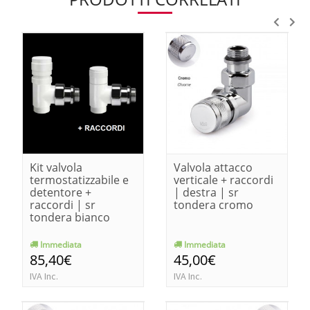
Kit valvola
Valvola attacco
termostatizzabile e
verticale + raccordi
detentore +
| destra | sr
raccordi | sr
tondera cromo
tondera bianco
Immediata
Immediata
85,40€
45,00€
IVA Inc.
IVA Inc.