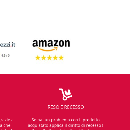
RESO E RECESSO
razie a
Se hai un problema con il prodotto
za che
acquistato applica il diritto di recesso !