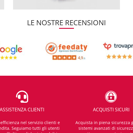
LE NOSTRE RECENSIONI
ASSISTENZA CLIENTI
ACQUISTI SICURI
fficienza nel servizio clienti e
Acquista in piena sicurezza g
dita. Seguiamo tutti gli utenti
sistemi avanzati di sicurez