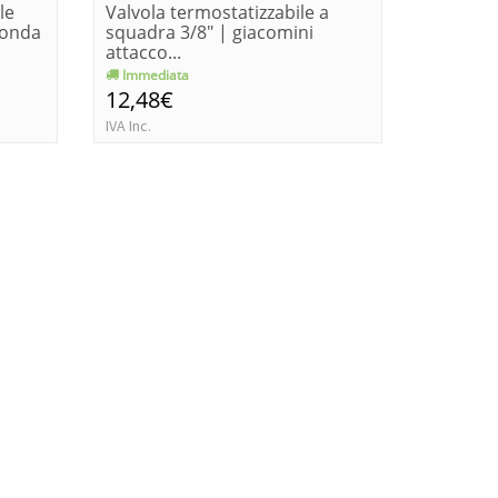
le
Valvola termostatizzabile a
Valvola 
sonda
squadra 3/8" | giacomini
| 3/8" g
attacco...
Immediata
Immedia
12,48€
11,40€
IVA Inc.
IVA Inc.