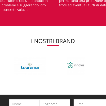
o all'ultimo click, aiutandoli in
permettono una protezione t
i problemi e suggerendo loro
frodi ed eventuali furti di dat
concrete soluzioni.
I NOSTRI BRAND