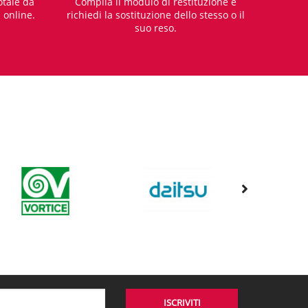
otale da
Compila il modulo di restituzione e
i online.
richiedi la sostituzione dello stesso o il
suo reso.
ISCRIVITI