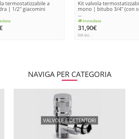
la termostatizzabile a
Kit valvola termostatizzabi
ra | 1/2" giacomini
mono | bitubo 3/4" (con 
...
diata
Immediata
€
31,90€
IVA Inc.
NAVIGA PER CATEGORIA
VALVOLE E DETENTORI