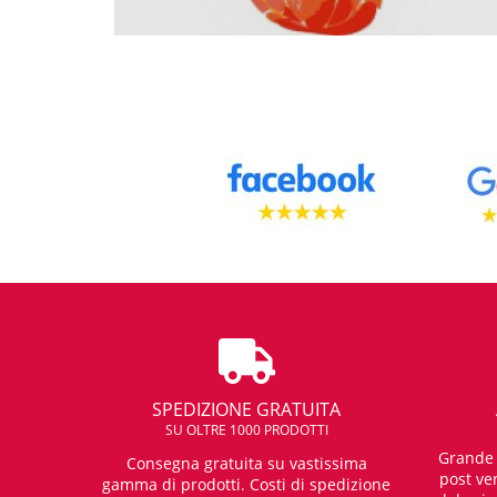
SPEDIZIONE GRATUITA
SU OLTRE 1000 PRODOTTI
Grande e
Consegna gratuita su vastissima
post ven
gamma di prodotti. Costi di spedizione