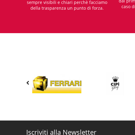
dal prim
sempre visibili e chiari perchè facciamo
caso d
della trasparenza un punto di forza.
Iscriviti alla Newsletter