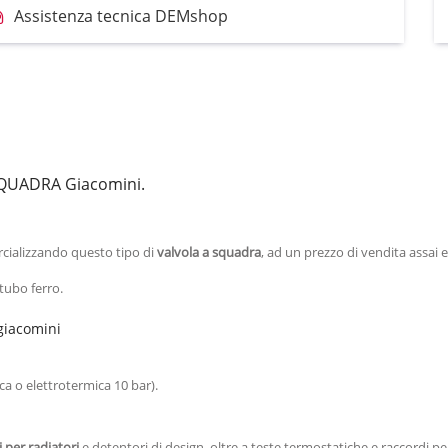
Assistenza tecnica DEMshop
QUADRA Giacomini.
cializzando questo tipo di
valvola a squadra
, ad un prezzo di vendita assai
 tubo ferro.
 giacomini
ca o elettrotermica 10 bar).
 per radiatori
e detentori di design, oltre a teste termostatiche e raccordi p