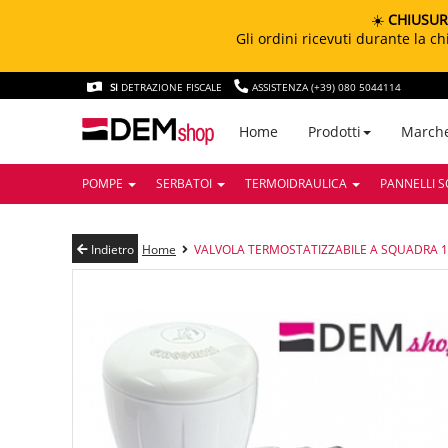
☀️
CHIUSUR
Gli ordini ricevuti durante la 
SI
DETRAZIONE FISCALE
ASSISTENZA (+39) 080 5044114
March
Home
Prodotti
POMPE
SERBATOI
TERMOIDRAULICA
PANNELLI S
Indietro
Home
VALVOLA TERMOSTATIZZABILE A SQUADRA 1/