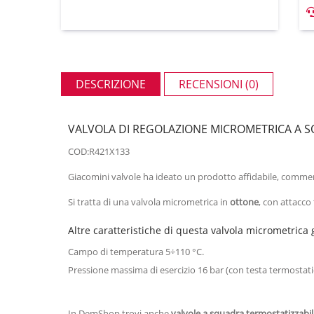
DESCRIZIONE
RECENSIONI (0)
VALVOLA DI REGOLAZIONE MICROMETRICA A S
COD:R421X133
Giacomini valvole ha ideato un prodotto affidabile, commer
Si tratta di una valvola micrometrica in
ottone
, con attacco
Altre caratteristiche di questa valvola micrometrica
Campo di temperatura 5÷110 °C.
Pressione massima di esercizio 16 bar (con testa termostati
In DemShop trovi anche
valvole a squadra termostatizzabili