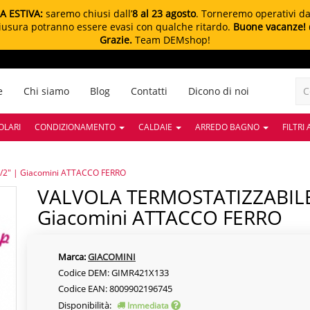
A ESTIVA:
saremo chiusi dall’
8 al 23 agosto
. Torneremo operativi d
chiusura potranno essere evasi con qualche ritardo.
Buone vacanze!
Grazie.
Team DEMshop!
e
Chi siamo
Blog
Contatti
Dicono di noi
OLARI
CONDIZIONAMENTO
CALDAIE
ARREDO BAGNO
FILTRI
2" | Giacomini ATTACCO FERRO
VALVOLA TERMOSTATIZZABILE A SQUADRA 1/2" |
Giacomini ATTACCO FERRO
Marca:
GIACOMINI
Codice DEM: GIMR421X133
Codice EAN: 8009902196745
Disponibilità:
Immediata