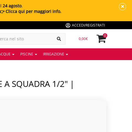
al
24 agosto
.
👉 Clicca qui per maggiori info.
ACCEDI/REGISTRATI
0
0,00€
 ACQUE
PISCINE
IRRIGAZIONE