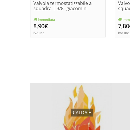
Valvola termostatizzabile a
Valvo
squadra | 3/8" giacomini
squad
Immediata
Imme
8,90€
7,80
IVA Inc.
IVA Inc.
CALDAIE