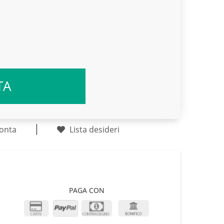
TA
onta
Lista desideri
PAGA CON