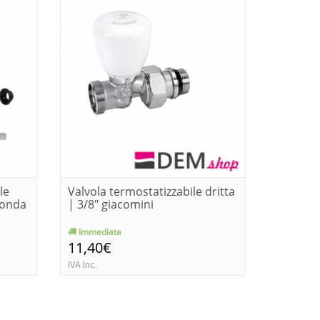
le
Valvola termostatizzabile dritta
Valvola 
sonda
| 3/8" giacomini
squadra
de...
Immediata
Immedia
11,40€
21,50€
IVA Inc.
IVA Inc.