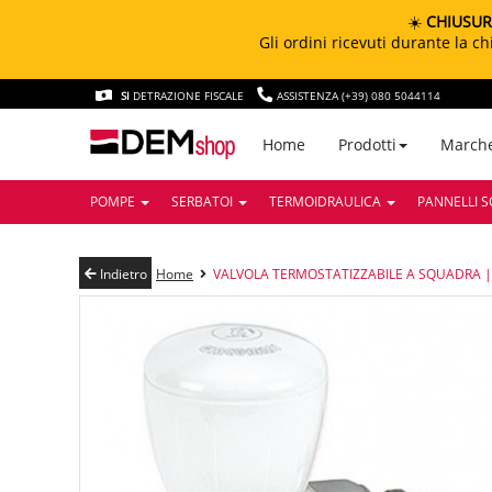
☀️
CHIUSUR
Gli ordini ricevuti durante la 
SI
DETRAZIONE FISCALE
ASSISTENZA (+39) 080 5044114
March
Home
Prodotti
POMPE
SERBATOI
TERMOIDRAULICA
PANNELLI S
Indietro
Home
VALVOLA TERMOSTATIZZABILE A SQUADRA | 