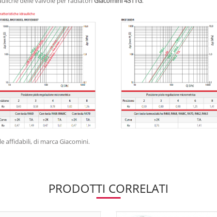
auliche delle valvole per radiatori
Giacomini 431TG
.
e affidabili, di marca Giacomini.
PRODOTTI CORRELATI