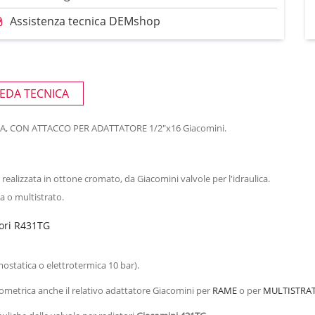
Assistenza tecnica DEMshop
EDA TECNICA
 CON ATTACCO PER ADATTATORE 1/2"x16 Giacomini.
 realizzata in ottone cromato, da Giacomini valvole per l'idraulica.
a o multistrato.
tori R431TG
ostatica o elettrotermica 10 bar).
crometrica anche il relativo adattatore Giacomini per
RAME
o per
MULTISTRA