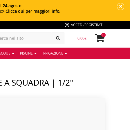
al
24 agosto
.
👉 Clicca qui per maggiori info.
ACCEDI/REGISTRATI
0
0,00€
 ACQUE
PISCINE
IRRIGAZIONE