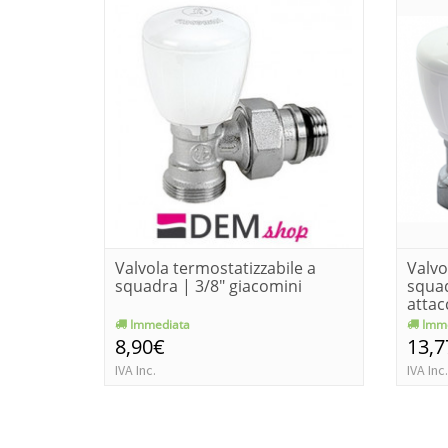
Valvola termostatizzabile a
Valvo
squadra | 3/8" giacomini
squad
attacc
Immediata
Imme
8,90€
13,7
IVA Inc.
IVA Inc.