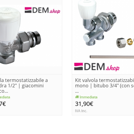
la termostatizzabile a
Kit valvola termostatizzabi
ra 1/2" | giacomini
mono | bitubo 3/4" (con 
o...
...
diata
Immediata
7€
31,90€
IVA Inc.