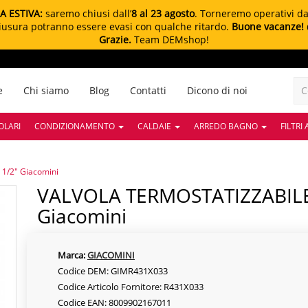
A ESTIVA:
saremo chiusi dall’
8 al 23 agosto
. Torneremo operativi d
chiusura potranno essere evasi con qualche ritardo.
Buone vacanze!
Grazie.
Team DEMshop!
e
Chi siamo
Blog
Contatti
Dicono di noi
OLARI
CONDIZIONAMENTO
CALDAIE
ARREDO BAGNO
FILTRI
1/2" Giacomini
VALVOLA TERMOSTATIZZABILE A SQUADRA | 1/2"
Giacomini
Marca:
GIACOMINI
Codice DEM: GIMR431X033
Codice Articolo Fornitore: R431X033
Codice EAN: 8009902167011