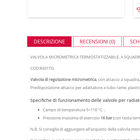
DESCRIZIONE
RECENSIONI (0)
SCH
VALVOLA MICROMETRICA TERMOSTATIZZABILE, A SQUADRA,
COD:R431TG
Valvola di regolazione micrometrica
, con attacco a squadra,
Predisposizione attacco per adattatore a tubo rame, plastic
Specifiche di funzionamento delle valvole per radia
Campo di temperatura 5÷110 °C. ;
Pressione massima di esercizio
16 bar
(con testa term
N.B. Si consiglia di aggiungere all'acquisto della valvola mi