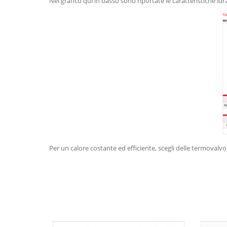
Nel grafico qui in basso sono riportate le caratteristiche idr
Per un calore costante ed efficiente, scegli delle termovalvol