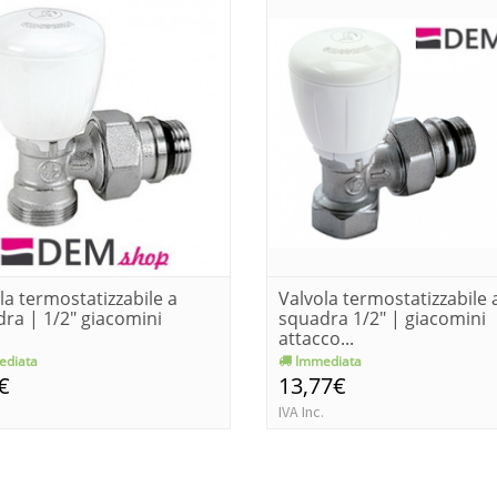
la termostatizzabile a
Valvola termostatizzabile 
ra | 1/2" giacomini
squadra 1/2" | giacomini
attacco...
diata
Immediata
€
13,77€
IVA Inc.