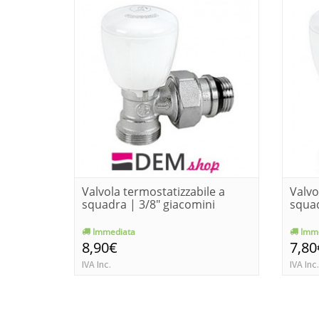
Valvola termostatizzabile a
Valvo
squadra | 3/8" giacomini
squad
Immediata
Imme
8,90€
7,80
IVA Inc.
IVA Inc.