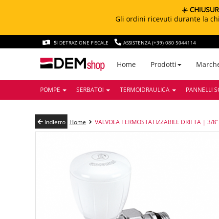
☀️
CHIUSUR
Gli ordini ricevuti durante la 
SI
DETRAZIONE FISCALE
ASSISTENZA (+39) 080 5044114
March
Home
Prodotti
POMPE
SERBATOI
TERMOIDRAULICA
PANNELLI S
Indietro
Home
VALVOLA TERMOSTATIZZABILE DRITTA | 3/8"