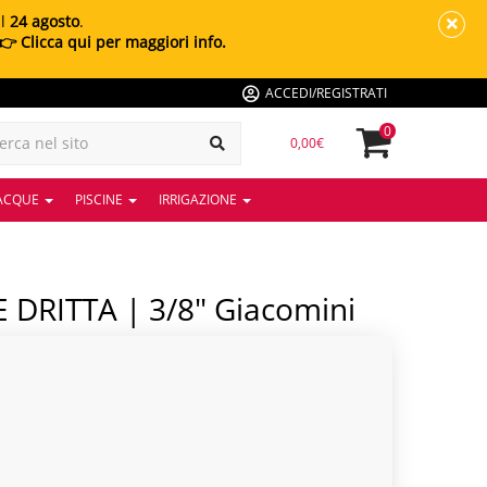
al
24 agosto
.
👉 Clicca qui per maggiori info.
ACCEDI/REGISTRATI
0
0,00€
 ACQUE
PISCINE
IRRIGAZIONE
DRITTA | 3/8" Giacomini