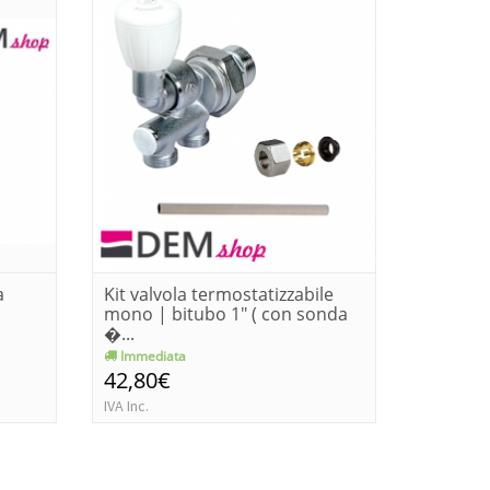
a
Kit valvola termostatizzabile
Kit valv
mono | bitubo 1" ( con sonda
mono | 
�...
...
Immediata
Immedia
42,80€
31,90€
IVA Inc.
IVA Inc.