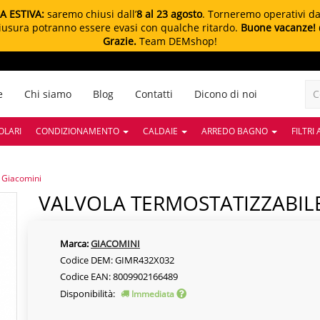
A ESTIVA:
saremo chiusi dall’
8 al 23 agosto
. Torneremo operativi d
chiusura potranno essere evasi con qualche ritardo.
Buone vacanze!
Grazie.
Team DEMshop!
e
Chi siamo
Blog
Contatti
Dicono di noi
OLARI
CONDIZIONAMENTO
CALDAIE
ARREDO BAGNO
FILTRI
 Giacomini
VALVOLA TERMOSTATIZZABILE 
Marca:
GIACOMINI
Codice DEM: GIMR432X032
Codice EAN: 8009902166489
Disponibilità:
Immediata