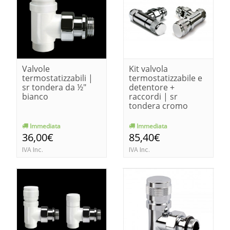
Valvole
Kit valvola
termostatizzabili |
termostatizzabile e
sr tondera da ½"
detentore +
bianco
raccordi | sr
tondera cromo
Immediata
Immediata
36,00€
85,40€
IVA Inc.
IVA Inc.