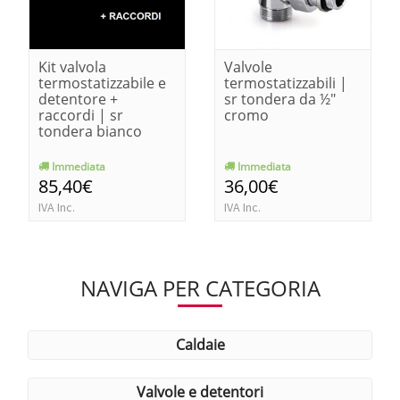
Kit valvola
Valvole
termostatizzabile e
termostatizzabili |
detentore +
sr tondera da ½"
raccordi | sr
cromo
tondera bianco
Immediata
Immediata
85,40€
36,00€
IVA Inc.
IVA Inc.
NAVIGA PER CATEGORIA
caldaie
valvole e detentori