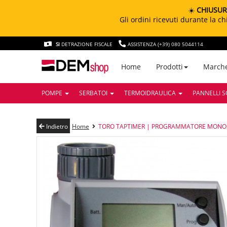
☀️
CHIUSUR
Gli ordini ricevuti durante la 
SI
DETRAZIONE FISCALE
ASSISTENZA (+39) 080 5044114
March
Home
Prodotti
POMPE
SERBATOI
TERMOIDRAULICA
PANNELLI S
Indietro
Home
TORO TAPTIMER | PROGRAMMATORE MONOS