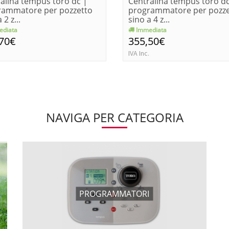
alina tempus toro dc |
Centralina tempus toro dc
rammatore per pozzetto
programmatore per pozze
 2 z...
sino a 4 z...
diata
Immediata
,70€
355,50€
IVA Inc.
NAVIGA PER CATEGORIA
PROGRAMMATORI