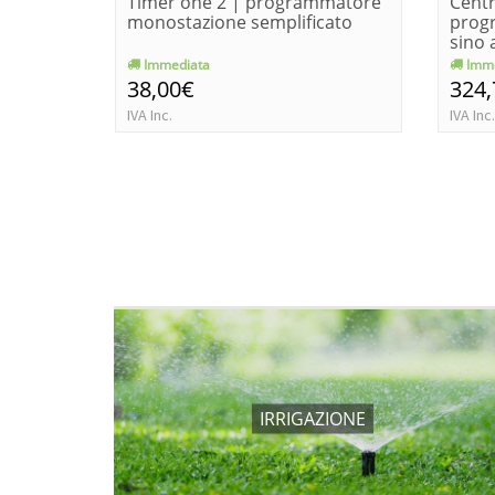
Timer one 2 | programmatore
Centr
monostazione semplificato
prog
sino a
Immediata
Imme
38,00€
324
IVA Inc.
IVA Inc.
IRRIGAZIONE