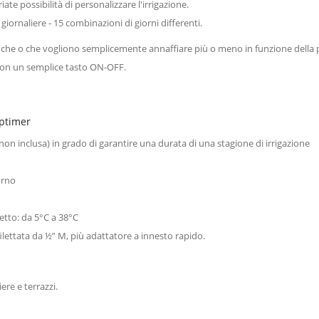
ariate possibilità di personalizzare l'irrigazione.
iornaliere - 15 combinazioni di giorni differenti.
che o che vogliono semplicemente annaffiare più o meno in funzione della pre
 con un semplice tasto ON-OFF.
aptimer
non inclusa) in grado di garantire una durata di una stagione di irrigazione
orno
etto: da 5°C a 38°C
 filettata da ½” M, più adattatore a innesto rapido.
ere e terrazzi.