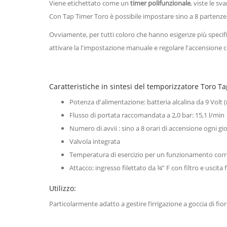
Viene etichettato come un
timer polifunzionale
, viste le sv
Con Tap Timer Toro è possibile impostare sino a 8 partenze g
Ovviamente, per tutti coloro che hanno esigenze più specifi
attivare la l'impostazione manuale e regolare l'accensione
Caratteristiche in sintesi del temporizzatore Toro T
Potenza d'alimentazione: batteria alcalina da 9 Volt (
Flusso di portata raccomandata a 2,0 bar: 15,1 l/min
Numero di avvii : sino a 8 orari di accensione ogni gi
Valvola integrata
Temperatura di esercizio per un funzionamento corr
Attacco: ingresso filettato da ¾” F con filtro e uscita
Utilizzo:
Particolarmente adatto a gestire l’irrigazione a goccia di fiori