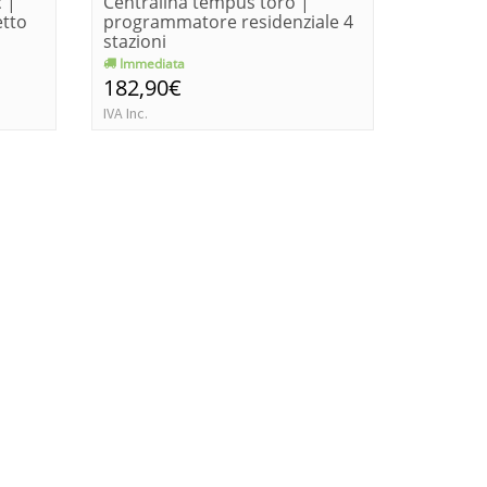
 |
Centralina tempus toro |
Program
tto
programmatore residenziale 4
4 settor
stazioni
24 ...
Immediata
Consegn
182,90€
740,7
IVA Inc.
IVA Inc.