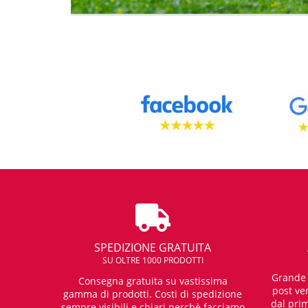
SPEDIZIONE GRATUITA
SU OLTRE 1000 PRODOTTI
Grande e
Consegna gratuita su vastissima
post ven
gamma di prodotti. Costi di spedizione
dal prim
sempre visibili e chiari perchè facciamo