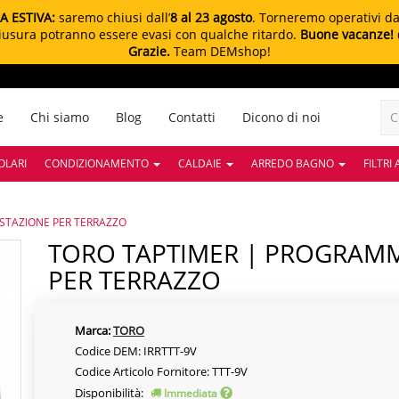
A ESTIVA:
saremo chiusi dall’
8 al 23 agosto
. Torneremo operativi d
chiusura potranno essere evasi con qualche ritardo.
Buone vacanze!
Grazie.
Team DEMshop!
e
Chi siamo
Blog
Contatti
Dicono di noi
OLARI
CONDIZIONAMENTO
CALDAIE
ARREDO BAGNO
FILTRI
TAZIONE PER TERRAZZO
TORO TAPTIMER | PROGRAMMATORE MONOSTAZIONE
PER TERRAZZO
Marca:
TORO
Codice DEM: IRRTTT-9V
Codice Articolo Fornitore: TTT-9V
Disponibilità:
Immediata