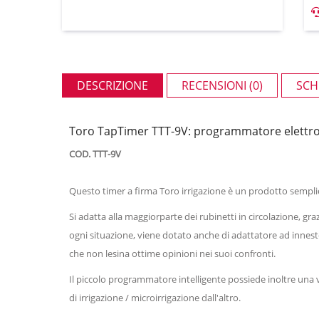
DESCRIZIONE
RECENSIONI (0)
SCH
Toro TapTimer TTT-9V: programmatore elettroni
COD. TTT-9V
Questo timer a firma Toro irrigazione è un prodotto sempl
Si adatta alla maggiorparte dei rubinetti in circolazione, gra
ogni situazione, viene dotato anche di adattatore ad innesto
che non lesina ottime opinioni nei suoi confronti.
Il piccolo programmatore intelligente possiede inoltre una va
di irrigazione / microirrigazione dall'altro.