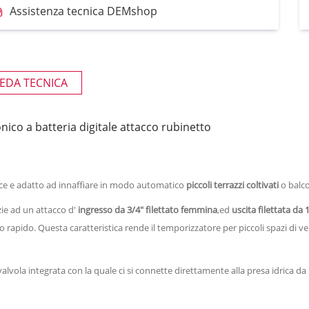
Assistenza tecnica DEMshop
EDA TECNICA
co a batteria digitale attacco rubinetto
ice e adatto ad innaffiare in modo automatico
piccoli terrazzi coltivati
o balco
zie ad un attacco d'
ingresso da 3/4" filettato femmina
,ed
uscita filettata da
 rapido. Questa caratteristica rende il temporizzatore per piccoli spazi di 
lvola integrata con la quale ci si connette direttamente alla presa idrica da u