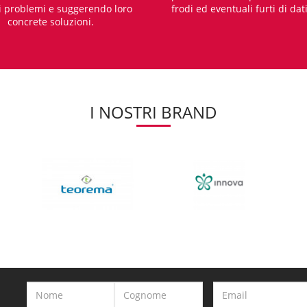
i problemi e suggerendo loro
frodi ed eventuali furti di dat
concrete soluzioni.
I NOSTRI BRAND