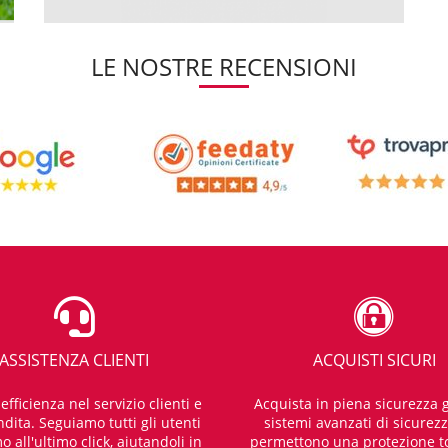
LE NOSTRE RECENSIONI
ASSISTENZA CLIENTI
ACQUISTI SICURI
fficienza nel servizio clienti e
Acquista in piena sicurezza g
dita. Seguiamo tutti gli utenti
sistemi avanzati di sicurez
o all'ultimo click, aiutandoli in
permettono una protezione t