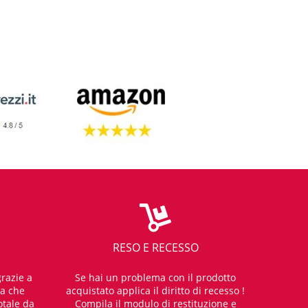
RESO E RECESSO
razie a
Se hai un problema con il prodotto
za che
acquistato applica il diritto di recesso !
otale da
Compila il modulo di restituzione e