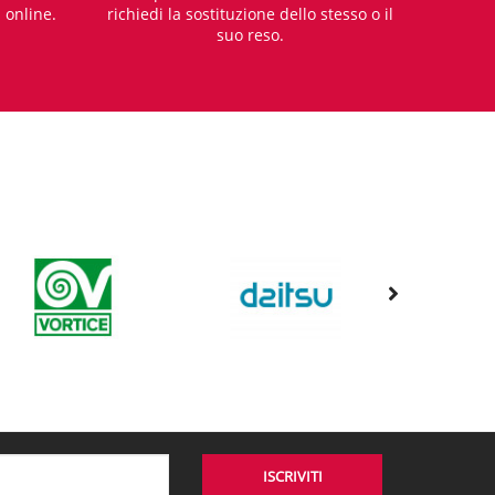
i online.
richiedi la sostituzione dello stesso o il
suo reso.
ISCRIVITI