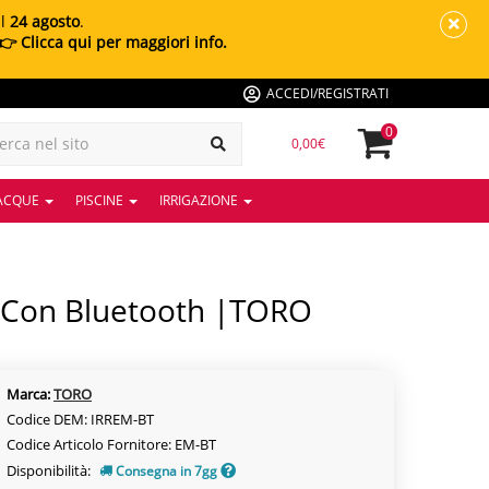
al
24 agosto
.
👉 Clicca qui per maggiori info.
ACCEDI/REGISTRATI
0
0,00€
 ACQUE
PISCINE
IRRIGAZIONE
Marca:
TORO
Codice DEM: IRREM-BT
Codice Articolo Fornitore: EM-BT
Disponibilità:
Consegna in 7gg