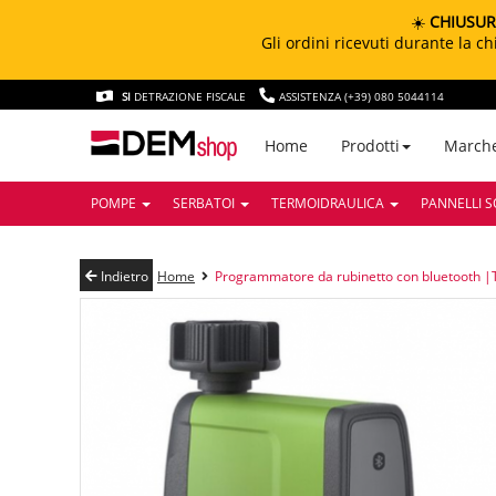
☀️
CHIUSUR
Gli ordini ricevuti durante la 
SI
DETRAZIONE FISCALE
ASSISTENZA (+39) 080 5044114
March
Home
Prodotti
POMPE
SERBATOI
TERMOIDRAULICA
PANNELLI S
Indietro
Home
Programmatore da rubinetto con bluetooth