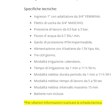
Specifiche tecniche:
Ingresso 1” con adattatore da 3/4” FEMMINA,
Filetto di uscita da 3/4” MASCHIO,
Pressione di lavoro da 0.5 bar a 5 bar,
Flusso d’ acqua da 0.7 35L/ min,
Gardo di protezione IP54 impermeabile,
Alimentazione con 4 batterie da 1.5V tipo AA,
Tre cicli giorno,
Modalità irrigazione: calendario,
Tempo di irrigazione: da 1 min a 11 h 59 m,
Modalità nebbia: durata periodo da 1 min a 11 h 59 
Modalità nebbia: tempo di lavoro da 5 a 59 sec
Modalità nebbia: intervallo massimo 15 min
Batterie non incluse.
*Per ulteriori informazioni scaricare la scheda tecnica.