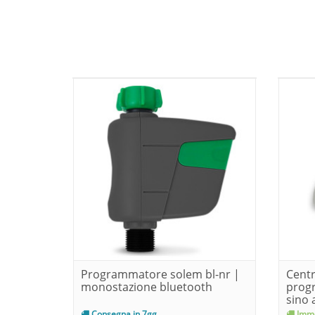
Programmatore solem bl-nr |
Centr
monostazione bluetooth
prog
sino a
Consegna in 7gg
Imme