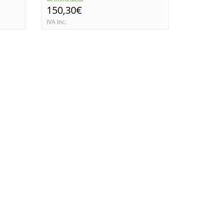
150,30€
70,80€
IVA Inc.
IVA Inc.