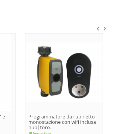
' e
Programmatore da rubinetto
Sensore
monostazione con wifi inclusa
emate b
hub|toro...
Immediata
Consegn