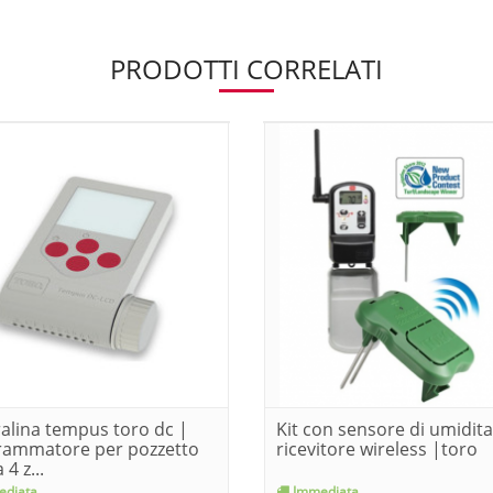
PRODOTTI CORRELATI
alina tempus toro dc |
Kit con sensore di umidita
rammatore per pozzetto
ricevitore wireless |toro
 4 z...
diata
Immediata