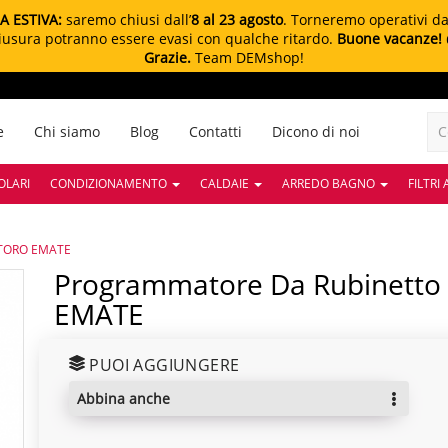
A ESTIVA:
saremo chiusi dall’
8 al 23 agosto
. Torneremo operativi d
chiusura potranno essere evasi con qualche ritardo.
Buone vacanze!
Grazie.
Team DEMshop!
e
Chi siamo
Blog
Contatti
Dicono di noi
OLARI
CONDIZIONAMENTO
CALDAIE
ARREDO BAGNO
FILTRI
 |TORO EMATE
Programmatore Da Rubinetto Con Bluetooth |TORO
EMATE
PUOI AGGIUNGERE
abbina anche