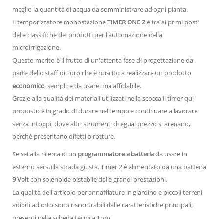
meglio la quantità di acqua da somministrare ad ogni pianta.
Il temporizzatore monostazione
TIMER ONE 2
è tra ai primi posti
delle classifiche dei prodotti per l'automazione della
microirrigazione.
Questo merito è il frutto di un'attenta fase di progettazione da
parte dello staff di Toro che è riuscito a realizzare un prodotto
economico
, semplice da usare, ma affidabile.
Grazie alla qualità dei materiali utilizzati nella scocca il timer qui
proposto è in grado di durare nel tempo e continuare a lavorare
senza intoppi, dove altri strumenti di egual prezzo si arenano,
perchè presentano difetti o rotture.
Se sei alla ricerca di un
programmatore a batteria
da usare in
esterno sei sulla strada giusta. Timer 2 è alimentato da una batteria
9 Volt
con solenoide bistabile dalle grandi prestazioni.
La qualità dell'articolo per annaffiature in giardino e piccoli terreni
adibiti ad orto sono riscontrabili dalle caratteristiche principali,
presenti nella scheda tecnica Toro.