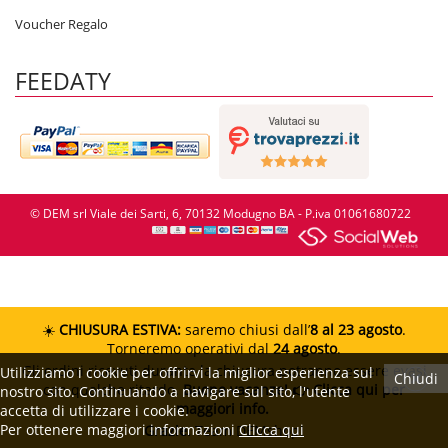
Voucher Regalo
FEEDATY
© DEM srl Viale dei Sarti, 6, 70132 Modugno BA - P.iva 01061680722
☀️
CHIUSURA ESTIVA:
saremo chiusi dall’
8 al 23 agosto
.
Torneremo operativi dal
24 agosto
.
Gli ordini ricevuti durante la chiusura potranno essere evasi
Utilizziamo i cookie per offrirvi la miglior esperienza sul
Chiudi
con qualche ritardo.
Buone vacanze!
👉 Clicca qui per
nostro sito. Continuando a navigare sul sito, l'utente
maggiori info.
accetta di utilizzare i cookie.
Per ottenere maggiori informazioni
Clicca qui
Grazie.
Team DEMshop!