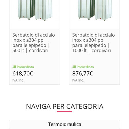
Serbatoio di acciaio
Serbatoio di acciaio
inox x a304 pp
inox x a304 pp
parallelepipedo |
parallelepipedo |
500 lt | cordivari
1000 lt | cordivari
Immediata
Immediata
618,70€
876,77€
IVA Inc.
IVA Inc.
NAVIGA PER CATEGORIA
termoidraulica