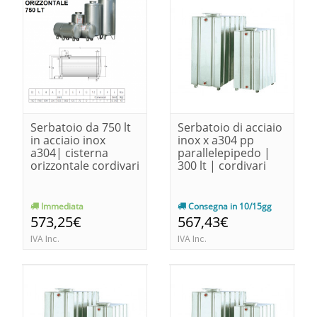
Serbatoio da 750 lt
Serbatoio di acciaio
in acciaio inox
inox x a304 pp
a304| cisterna
parallelepipedo |
orizzontale cordivari
300 lt | cordivari
Immediata
Consegna in 10/15gg
573,25€
567,43€
IVA Inc.
IVA Inc.